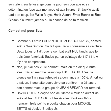
son talent sur le losange comme pour son courage et sa
détermination face aux menaces et aux injures. Si Jackie avait
raté son coup, les Willie Mays, Hank Aaron, Ernie Banks et Bob
Gibson n’auraient jamais eu la chance de se faire valoir.
Combat nul pour Bute
Combat nul entre LUCIAN BUTE et BADOU JACK, samedi
soir, à Washington. Ça fait que Badou conserve sa ceinture.
Deux juges ont dit que le combat était NUL tandis que le
troisième favorisait Badou par un pointage de 117-111. À
n’y rien comprendre.
Non, je n’ai pas vu le combat, mais on me dit que Bute
s’est mis en marche beaucoup TROP TARD. C’est la
preuve qu’il n’a pas retrouvé sa confiance à 100%. À tort ou
a raison, il souhaite poursuivre sa carrière. Il a 36 ans et
son contrat avec le groupe de JEAN BÉDARD est terminé.
DAVID ORTIZ a cogné son deuxième circuit en autant de
soirs et les RED SOX ont lessivé les Yankees 8-0 à
Fenway. Trois points produits chacun pour MOOKIE
BETTS et Jackie Bradley Jr.