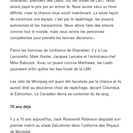
Shanahan, président des Leafs, sur les ondes de CBC. Nous
avons payé le prix pur en arriver là. Nous avons vécu un hiver
difficile, mais la chance nous sourit maintenant. La seule façon
de construire une équipe, c’est par le repêchage, les joueurs
autonomes et les transactions. Nous allons faire des erreurs
comme tout le monde, mais nous avons les personnes
compétentes pour prendre les bonnes décisions».
Parmi les hommes de confiance de Shanahan, il y a Lou
Lamoriello, Mark Hunter, Jacques Lemaire et l’entraîneur-chef
Mike Babcock. Avec un joueur comme Matthews, les Leafs
pourraient enfin quitter les bas-fonds de la LNH.
Les Jets de Winnipeg ont aussi été favorisés par la chance et ils
auront droit au deuxième choix de repêchage, devant Columbus
et Edmonton. Le Canadien devra se contenter du 9e rang.
70 ans déjà
Il y a 70 ans aujourd’hui, Jack Roosevelt Robinson disputait son
premier match au stade DeLorimier dans l’uniforme des Royaux
de Montréal.