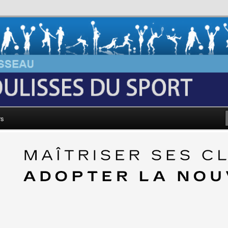
au: Les Coulisses du Sport
rs