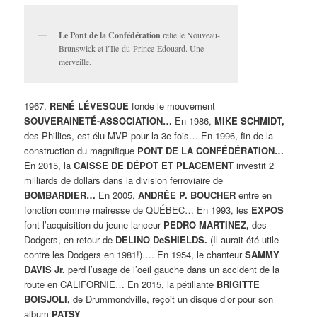
Le Pont de la Confédération
relie le Nouveau-
Brunswick et l’Ile-du-Prince-Édouard. Une
merveille.
1967,
RENÉ LÉVESQUE
fonde le mouvement
SOUVERAINETÉ-ASSOCIATION…
En 1986,
MIKE SCHMIDT,
des Phillies, est élu MVP pour la 3e fois… En 1996, fin de la
construction du magnifique
PONT DE LA CONFÉDÉRATION…
En 2015, la
CAISSE DE DÉPÔT ET PLACEMENT
investit 2
milliards de dollars dans la division ferroviaire de
BOMBARDIER…
En 2005,
ANDRÉE P. BOUCHER
entre en
fonction comme mairesse de QUÉBEC… En 1993, les
EXPOS
font l’acquisition du jeune lanceur
PEDRO MARTINEZ,
des
Dodgers, en retour de
DELINO DeSHIELDS.
(Il aurait été utile
contre les Dodgers en 1981!)…. En 1954, le chanteur
SAMMY
DAVIS Jr.
perd l’usage de l’oeil gauche dans un accident de la
route en CALIFORNIE… En 2015, la pétillante
BRIGITTE
BOISJOLI,
de Drummondville, reçoit un disque d’or pour son
album
PATSY