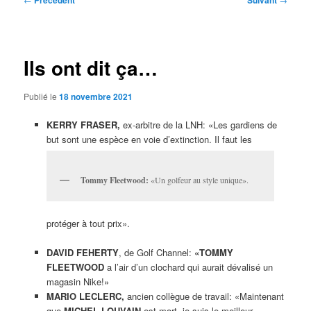
Précédent
Suivant
des
articles
Ils ont dit ça…
Publié le
18 novembre 2021
KERRY
FRASER,
ex-arbitre de la LNH: «Les gardiens de
but sont une espèce en voie d’extinction. Il faut les
Tommy Fleetwood:
«Un golfeur au style unique».
protéger à tout prix».
DAVID FEHERTY
, de Golf Channel:
«TOMMY
FLEETWOOD
a l’air d’un clochard qui aurait dévalisé un
magasin Nike!»
MARIO LECLERC,
ancien collègue de travail: «Maintenant
que
MICHEL LOUVAIN
est mort, je suis le meilleur