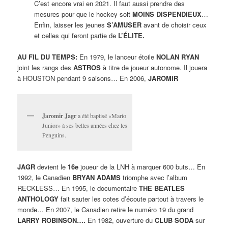
C’est encore vrai en 2021. Il faut aussi prendre des
mesures pour que le hockey soit
MOINS DISPENDIEUX
…
Enfin, laisser les jeunes
S’AMUSER
avant de choisir ceux
et celles qui feront partie de
L’ÉLITE.
AU FIL DU TEMPS:
En 1979, le lanceur étoile
NOLAN RYAN
joint les rangs des
ASTROS
à titre de joueur autonome. Il jouera
à HOUSTON pendant 9 saisons… En 2006,
JAROMIR
Jaromir Jagr
a été baptisé «Mario
Junior» à ses belles années chez les
Penguins.
JAGR
devient le
16e
joueur de la LNH à marquer 600 buts… En
1992, le Canadien
BRYAN ADAMS
triomphe avec l’album
RECKLESS… En 1995, le documentaire
THE BEATLES
ANTHOLOGY
fait sauter les cotes d’écoute partout à travers le
monde… En 2007, le Canadien retire le numéro 19 du grand
LARRY ROBINSON….
En 1982, ouverture du
CLUB SODA
sur