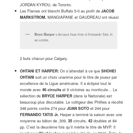
JORDAN KYROU, de Toronto.
Les Flames ont blanchi Buffalo 5-0 au profit de
JACOB
MARKSTROM.
MANGIAPANE et GAUDREAU ont réussi
Bryce Harper
a devancé Juan Soto et Fernando Tatis Jr.
au scrutin.
2 buts chacun pour Calgary.
OHTANI ET HARPER:
On s’attendait à ce que
SHOHEI
OHTANI
soit un choix unanime pour le titre de joueur par
excellence de la Ligue américaine. Il a éclipsé tout le
monde avec
46 circuits
et 9 victoires au monticule… La
sélection de
BRYCE HARPER
(dans la Nationale) est
beaucoup plus discutable. Le voltigeur des Phillies a récolté
348 points contre 274 pour
JUAN SOTO
et 244 pour
FERNANDO TATIS Jr.
Harper a terminé la saison avec une
moyenne au bâton de ,309,
35
circuits,
42
doubles et 84
pp. C’est la deuxième fois qu’il mérite le titre de MVP. Il