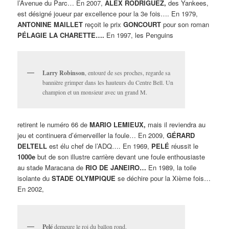
l’Avenue du Parc… En 2007,
ALEX RODRIGUEZ,
des Yankees,
est désigné joueur par excellence pour la 3e fois…. En 1979,
ANTONINE MAILLET
reçoit le prix
GONCOURT
pour son roman
PÉLAGIE LA CHARETTE….
En 1997, les Penguins
Larry Robinson
, entouré de ses proches, regarde sa
bannière grimper dans les hauteurs du Centre Bell. Un
champion et un monsieur avec un grand M.
retirent le numéro 66 de
MARIO LEMIEUX,
mais il reviendra au
jeu et continuera d’émerveiller la foule… En 2009,
GÉRARD
DELTELL
est élu chef de l’ADQ…. En 1969,
PELÉ
réussit le
1000e
but de son illustre carrière devant une foule enthousiaste
au stade Maracana de
RIO DE JANEIRO…
En 1989, la toile
isolante du
STADE OLYMPIQUE
se déchire pour la Xième fois…
En 2002,
Pelé
demeure le roi du ballon rond.