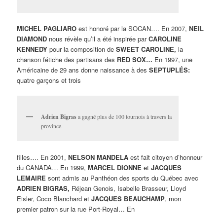
MICHEL PAGLIARO
est honoré par la SOCAN…. En 2007,
NEIL
DIAMOND
nous révèle qu’il a été inspirée par
CAROLINE
KENNEDY
pour la composition de
SWEET CAROLINE,
la
chanson fétiche des partisans des
RED SOX…
En 1997, une
Américaine de 29 ans donne naissance à des
SEPTUPLÉS:
quatre garçons et trois
Adrien Bigras
a gagné plus de 100 tournois à travers la
province.
filles…. En 2001,
NELSON MANDELA
est fait citoyen d’honneur
du CANADA… En 1999,
MARCEL DIONNE
et
JACQUES
LEMAIRE
sont admis au Panthéon des sports du Québec avec
ADRIEN BIGRAS,
Réjean Genois, Isabelle Brasseur, Lloyd
Eisler, Coco Blanchard et
JACQUES BEAUCHAMP
, mon
premier patron sur la rue Port-Royal… En