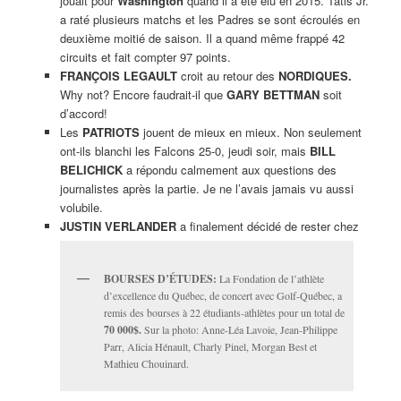
jouait pour
Washington
quand il a été élu en 2015. Tatis Jr.
a raté plusieurs matchs et les Padres se sont écroulés en
deuxième moitié de saison. Il a quand même frappé 42
circuits et fait compter 97 points.
FRANÇOIS LEGAULT
croit au retour des
NORDIQUES.
Why not? Encore faudrait-il que
GARY BETTMAN
soit
d’accord!
Les
PATRIOTS
jouent de mieux en mieux. Non seulement
ont-ils blanchi les Falcons 25-0, jeudi soir, mais
BILL
BELICHICK
a répondu calmement aux questions des
journalistes après la partie. Je ne l’avais jamais vu aussi
volubile.
JUSTIN VERLANDER
a finalement décidé de rester chez
BOURSES D’ÉTUDES:
La Fondation de l’athlète
d’excellence du Québec, de concert avec Golf-Québec, a
remis des bourses à 22 étudiants-athlètes pour un total de
70 000$.
Sur la photo: Anne-Léa Lavoie, Jean-Philippe
Parr, Alicia Hénault, Charly Pinel, Morgan Best et
Mathieu Chouinard.