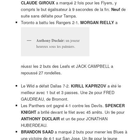
CLAUDE GIROUX
a marqué 2 fois pour les Flyers, y
compris le but égalisateur à 9 secondes de la fin.
Neuf
de
suite sans défaite pour Tampa.
Toronto a battu les Rangers 2-1.
MORGAN RIELLY
a
Anthony Duclair:
un joueur
heureux sous les palmiers.
réussi les 2 buts des Leafs et JACK CAMPBELL a
repoussé 27 rondelles.
Le Wild a défait Dallas 7-2.
KIRILL KAPRIZOV
a été le
meilleur avec 1 but et 3 passes. Une 2e pour FRED
GAUDREAU, de Bromont.
Les Panthers ont gagné 4-1 contre les Devils.
SPENCER
KNIGHT
a brillé devant le filet avec 45 arrêts. Un 9e pour
ANTHONY DUCLAIR
et un 6e pour JONATHAN
HUBERDEAU.
BRANDON SAAD
a marqué 2 buts pour mener les Blues à
une victoire de 4-1 sur San Jose. Un 8e pour le jeune