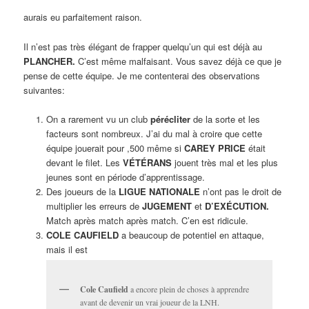
aurais eu parfaitement raison.
Il n’est pas très élégant de frapper quelqu’un qui est déjà au
PLANCHER.
C’est même malfaisant. Vous savez déjà ce que je
pense de cette équipe. Je me contenterai des observations
suivantes:
On a rarement vu un club
pérécliter
de la sorte et les
facteurs sont nombreux. J’ai du mal à croire que cette
équipe jouerait pour ,500 même si
CAREY PRICE
était
devant le filet. Les
VÉTÉRANS
jouent très mal et les plus
jeunes sont en période d’apprentissage.
Des joueurs de la
LIGUE NATIONALE
n’ont pas le droit de
multiplier les erreurs de
JUGEMENT
et
D’EXÉCUTION.
Match après match après match. C’en est ridicule.
COLE CAUFIELD
a beaucoup de potentiel en attaque,
mais il est
Cole Caufield
a encore plein de choses à apprendre
avant de devenir un vrai joueur de la LNH.