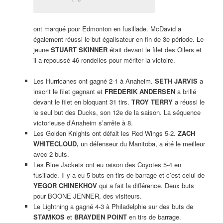
ont marqué pour Edmonton en fusillade. McDavid a
également réussi le but égalisateur en fin de 3e période. Le
jeune
STUART SKINNER
était devant le filet des Oilers et
il a repoussé 46 rondelles pour mériter la victoire.
Les Hurricanes ont gagné 2-1 à Anaheim.
SETH JARVIS
a
inscrit le filet gagnant et
FREDERIK ANDERSEN
a brillé
devant le filet en bloquant 31 tirs.
TROY TERRY
a réussi le
le seul but des Ducks, son 12e de la saison. La séquence
victorieuse d’Anaheim s’arrête à 8.
Les Golden Knights ont défait les Red Wings 5-2.
ZACH
WHITECLOUD,
un défenseur du Manitoba, a été le meilleur
avec 2 buts.
Les Blue Jackets ont eu raison des Coyotes 5-4 en
fusillade. Il y a eu 5 buts en tirs de barrage et c’est celui de
YEGOR CHINEKHOV
qui a fait la différence. Deux buts
pour BOONE JENNER, des visiteurs.
Le Lightning a gagné 4-3 à Philadelphie sur des buts de
STAMKOS
et
BRAYDEN POINT
en tirs de barrage.