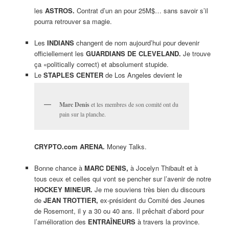
les
ASTROS.
Contrat d’un an pour 25M$… sans savoir s’il
pourra retrouver sa magie.
Les
INDIANS
changent de nom aujourd’hui pour devenir
officiellement les
GUARDIANS DE CLEVELAND.
Je trouve
ça «politically correct) et absolument stupide.
Le
STAPLES CENTER
de Los Angeles devient le
Marc Denis
et les membres de son comité ont du
pain sur la planche.
CRYPTO.com ARENA.
Money Talks.
Bonne chance à
MARC DENIS,
à Jocelyn Thibault et à
tous ceux et celles qui vont se pencher sur l’avenir de notre
HOCKEY MINEUR.
Je me souviens très bien du discours
de
JEAN TROTTIER,
ex-président du Comité des Jeunes
de Rosemont, il y a 30 ou 40 ans. Il prêchait d’abord pour
l’amélioration des
ENTRAÎNEURS
à travers la province.