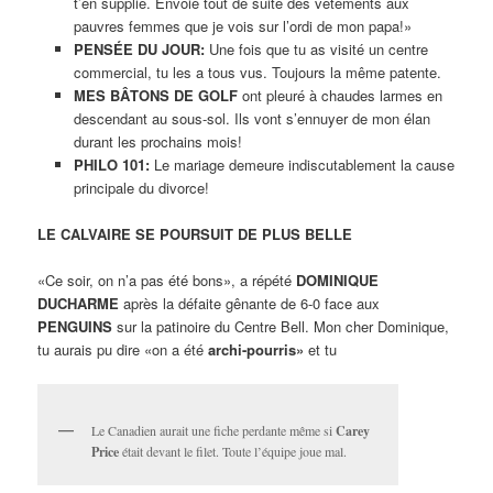
t’en supplie. Envoie tout de suite des vêtements aux
pauvres femmes que je vois sur l’ordi de mon papa!»
PENSÉE DU JOUR:
Une fois que tu as visité un centre
commercial, tu les a tous vus. Toujours la même patente.
MES BÂTONS DE GOLF
ont pleuré à chaudes larmes en
descendant au sous-sol. Ils vont s’ennuyer de mon élan
durant les prochains mois!
PHILO 101:
Le mariage demeure indiscutablement la cause
principale du divorce!
LE CALVAIRE SE POURSUIT DE PLUS BELLE
«Ce soir, on n’a pas été bons», a répété
DOMINIQUE
DUCHARME
après la défaite gênante de 6-0 face aux
PENGUINS
sur la patinoire du Centre Bell. Mon cher Dominique,
tu aurais pu dire «on a été
archi-pourris»
et tu
Le Canadien aurait une fiche perdante même si
Carey
Price
était devant le filet. Toute l’équipe joue mal.