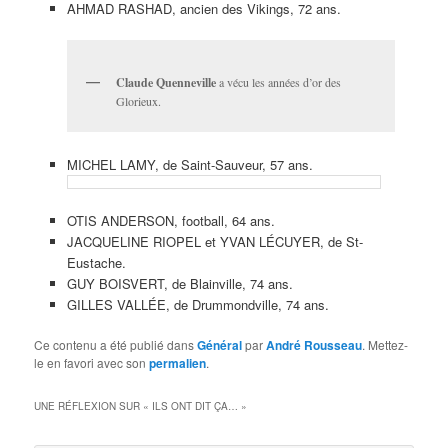
AHMAD RASHAD, ancien des Vikings, 72 ans.
Claude Quenneville
a vécu les années d’or des
Glorieux.
MICHEL LAMY, de Saint-Sauveur, 57 ans.
OTIS ANDERSON, football, 64 ans.
JACQUELINE RIOPEL et YVAN LÉCUYER, de St-
Eustache.
GUY BOISVERT, de Blainville, 74 ans.
GILLES VALLÉE, de Drummondville, 74 ans.
Ce contenu a été publié dans
Général
par
André Rousseau
. Mettez-
le en favori avec son
permalien
.
UNE RÉFLEXION SUR «
ILS ONT DIT ÇA…
»