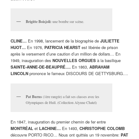
Brigitte Boisjoli:
une bombe sur scène.
CLINE…
En 1998, lancement de la biographie de
JULIETTE
HUOT…
En 1976,
PATRICIA HEARST
est libérée de prison
après le versement d’une caution d’un million de dollars… En
1949, inauguration des
NOUVELLES ORGUES
à la basilique
SAINTE-ANNE-DE-BEAUPRÉ….
En 1863,
ABRAHAM
LINCOLN
prononce le fameux DISCOURS DE GETTYSBURG….
Pat Burns
(1ère rangée) a fait ses classes avec les
Olympiques de Hull. (Collection Alynne Chatel)
En 1847, inauguration du premier chemin de fer entre
MONTRÉAL
et
LACHINE…
En 1493,
CHRISTOPHE COLOMB
découvre PORTO RICO… Nous ont quittés un 19 novembre:
PAT