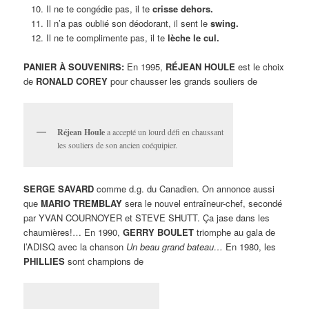
Il ne te congédie pas, il te
crisse dehors.
Il n’a pas oublié son déodorant, il sent le
swing.
Il ne te complimente pas, il te
lèche le cul.
PANIER À SOUVENIRS:
En 1995,
RÉJEAN HOULE
est le choix
de
RONALD COREY
pour chausser les grands souliers de
Réjean Houle
a accepté un lourd défi en chaussant
les souliers de son ancien coéquipier.
SERGE SAVARD
comme d.g. du Canadien. On annonce aussi
que
MARIO TREMBLAY
sera le nouvel entraîneur-chef, secondé
par YVAN COURNOYER et STEVE SHUTT. Ça jase dans les
chaumières!… En 1990,
GERRY BOULET
triomphe au gala de
l’ADISQ avec la chanson
Un beau grand bateau…
En 1980, les
PHILLIES
sont champions de