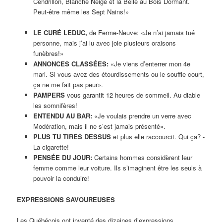
Cendrillon, Blanche Neige et la Belle au Bois Dormant.
Peut-être même les Sept Nains!»
LE CURÉ LEDUC,
de Ferme-Neuve: «Je n’ai jamais tué
personne, mais j’ai lu avec joie plusieurs oraisons
funèbres!»
ANNONCES CLASSÉES:
«Je viens d’enterrer mon 4e
mari. Si vous avez des étourdissements ou le souffle court,
ça ne me fait pas peur».
PAMPERS
vous garantit 12 heures de sommeil. Au diable
les somnifères!
ENTENDU AU BAR:
«Je voulais prendre un verre avec
Modération, mais il ne s’est jamais présenté».
PLUS TU TIRES DESSUS
et plus elle raccourcit. Qui ça? -
La cigarette!
PENSÉE DU JOUR:
Certains hommes considèrent leur
femme comme leur voiture. Ils s’imaginent être les seuls à
pouvoir la conduire!
EXPRESSIONS SAVOUREUSES
Les Québécois ont inventé des dizaines d’expressions