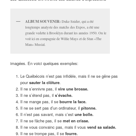
ALBUM SOUVENIR:
Duke Snider, qui a été
longtemps analyste des matchs des Expos, a été une
grande vedette à Brooklyn durant les années 1950. On le
voit ici en compagnie de Willie Mays et de Stan «The
Man» Musial.
imagées. En voici quelques exemples:
Le Québécois n’est pas infidèle, mais il ne se gêne pas
pour
sauter la clôture
.
Il ne s’ennivre pas, il
vire une brosse
.
Il ne s’étend pas, il
s’évache.
Il ne mange pas, il se
bourre la face.
Il ne se sert pas d’un ordinateur, il
pitonne.
Il n’est pas savant, mais c’est
une bolle.
Il ne se fâche pas, il se
met en crisse.
Il ne vous convainc pas, mais il vous
vend sa salade.
Il ne se trompe pas, il se
fourre.