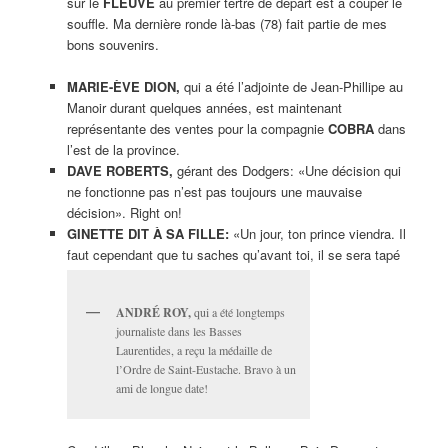
sur le
FLEUVE
au premier tertre de départ est à couper le
souffle. Ma dernière ronde là-bas (78) fait partie de mes
bons souvenirs.
MARIE-ÈVE DION,
qui a été l’adjointe de Jean-Phillipe au
Manoir durant quelques années, est maintenant
représentante des ventes pour la compagnie
COBRA
dans
l’est de la province.
DAVE ROBERTS,
gérant des Dodgers: «Une décision qui
ne fonctionne pas n’est pas toujours une mauvaise
décision». Right on!
GINETTE DIT À SA FILLE:
«Un jour, ton prince viendra. Il
faut cependant que tu saches qu’avant toi, il se sera tapé
ANDRÉ ROY,
qui a été longtemps
journaliste dans les Basses
Laurentides, a reçu la médaille de
l’Ordre de Saint-Eustache. Bravo à un
ami de longue date!