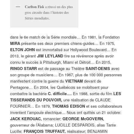
Carlton Fisk
a réussi un des plus
gros circuits dans l’histoire des
Séries mondiales.
dans le 6e match de la Série mondiale… En 1981, la Fondation
MIRA
présente ses deux premiers chiens-guides… En 1975,
ELTON JOHN
est immortalisé sur Hollywood Boulevard… En
2013, le gérant
JIM LEYLAND
tire sa révérence après avoir
connu le succès à Pittsburgh, Miami et Détroit… En 2015,
RINGO STARR
est de passage au Théâtre
SAINT-DENIS
avec
son groupe de musiciens… En 1967, plus de 100 000 personnes
manifestent contre la guerre du
VIETNAM
devant de
Pentagone… En 2004, les Québécois se mobilisent pour
combattre la bactérie
C. difficile….
En 1988, sortie du film
LES
TISSERANDS DU POUVOIR,
une réalisation de CLAUDE
FOURNIER… En 1879,
THOMAS EDISON
et ses collaborateurs
inventent l’ampoule électrique… Nous ont quittés un 21 octobre:
JACK KEROUAC,
romancier;
GEORGE McGOVERN,
gouverneur de l’Alabama; LUCILLE DESPAROIS, alias Tante
Lucille;
FRANÇOIS TRUFFAUT,
réalisateur; BENJAMIN