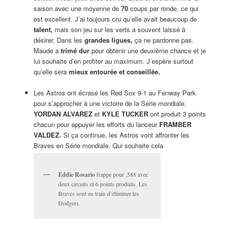
saison avec une moyenne de
70
coups par ronde, ce qui
est excellent. J’ai toujours cru qu’elle avait beaucoup de
talent,
mais son jeu sur les verts a souvent laissé à
désirer. Dans les
grandes ligues,
ça ne pardonne pas.
Maude a
trimé dur
pour obtenir une deuxième chance et je
lui souhaite d’en profiter au maximum. J’espère surtout
qu’elle sera
mieux entourée et conseillée.
Les Astros ont écrasé les Red Sox 9-1 au Fenway Park
pour s’approcher à une victoire de la Série mondiale.
YORDAN ALVAREZ
et
KYLE TUCKER
ont produit 3 points
chacun pour appuyer les efforts du lanceur
FRAMBER
VALDEZ.
Si ça continue, les Astros vont affronter les
Braves en Série mondiale. Qui souhaite cela
Eddie Rosario
frappe pour ,588 avec
deux circuits et 6 points produits. Les
Braves sont en train d’éliminer les
Dodgers.