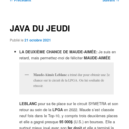
Précédent
Suivant
des
articles
JAVA DU JEUDI
Publié le
21 octobre 2021
LA DEUXIÈME CHANCE DE MAUDE-AIMÉE:
Je suis en
retard, mais permettez-moi de féliciter
MAUDE-AIMÉE
Maude-Aimée Leblanc
a trimé dur pour obtenir une 2e
chance sur le circuit de la LPGA. On lui souhaite de
réussir.
LEBLANC
pour sa 6e place sur le circuit SYMETRA et son
retour au sein de la
LPGA
en 2022. Maude s’est classée
neuf fois dans le Top-10, y compris trois deuxièmes places
et elle a gagné presque
95 000$
(U.S.) en bourses. Elle a
surtout mieux joué avec son
fer droit
et elle a terminé la