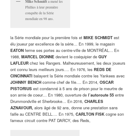
Mike Schmidt
a mené les
Phillies à leur première
conquête de la Série
mondiale en 98 ans.
la Série mondiale pour la première fois et
MIKE SCHMIDT
est
élu joueur par excellence de la série… En 1999, le magasin
EATON
ferme ses portes au centre-ville de MONTRÉAL… En
1988,
MARCEL DIONNE
devient le coéquipier de
GUY
LAFLEUR
chez les Rangers. Malheureusement, les deux joueurs
ont connu leurs meilleurs jours…. En 1976, les
REDS DE
CINCINNATI
balayent la Série mondiale contre les Yankees avec
JOHNNY BENCH
comme chef de file…. En 2014,
OSCAR
PISTORIUS
est condamné à 5 ans de prison pour le meurtre de
son amie de coeur… En 1980, ouverture de
l’autoroute 55
entre
Drummondville et Sherbrooke… En 2016,
CHARLES
AZNAVOUR,
alors âgé de 92 ans, donne une prestation sans
faille au CENTRE BELL…. En 1975,
CARLTON FISK
cogne son
fameux circuit contre PAT DARCY, des Reds,