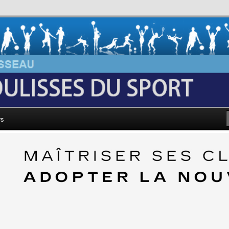
au: Les Coulisses du Sport
rs