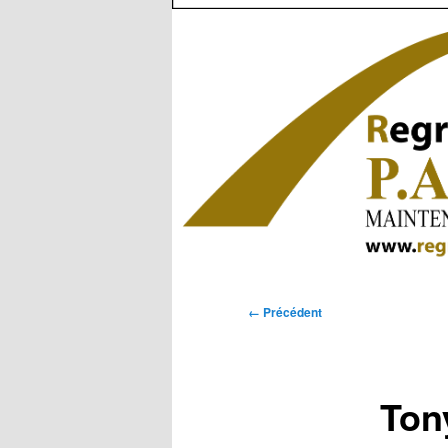
Navigation
← Précédent
des
images
Ton