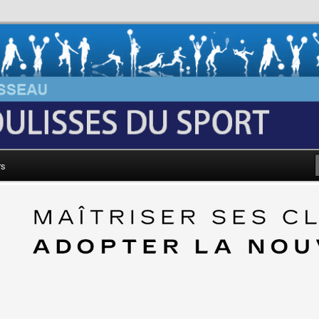
au: Les Coulisses du Sport
rs