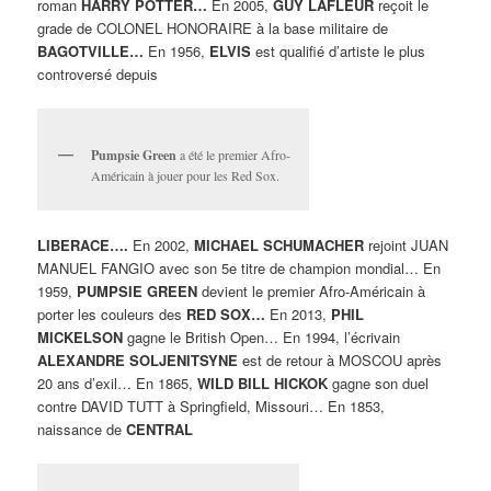
roman
HARRY POTTER…
En 2005,
GUY LAFLEUR
reçoit le
grade de COLONEL HONORAIRE à la base militaire de
BAGOTVILLE…
En 1956,
ELVIS
est qualifié d’artiste le plus
controversé depuis
Pumpsie Green
a été le premier Afro-
Américain à jouer pour les Red Sox.
LIBERACE….
En 2002,
MICHAEL SCHUMACHER
rejoint JUAN
MANUEL FANGIO avec son 5e titre de champion mondial… En
1959,
PUMPSIE GREEN
devient le premier Afro-Américain à
porter les couleurs des
RED SOX…
En 2013,
PHIL
MICKELSON
gagne le British Open… En 1994, l’écrivain
ALEXANDRE SOLJENITSYNE
est de retour à MOSCOU après
20 ans d’exil… En 1865,
WILD BILL HICKOK
gagne son duel
contre DAVID TUTT à Springfield, Missouri… En 1853,
naissance de
CENTRAL