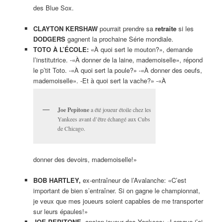
des Blue Sox.
CLAYTON KERSHAW
pourrait prendre sa
retraite
si les
DODGERS
gagnent la prochaine Série mondiale.
TOTO À L’ÉCOLE:
«À quoi sert le mouton?», demande
l’institutrice. -«À donner de la laine, mademoiselle», répond
le p’tit Toto. -«À quoi sert la poule?» -«À donner des oeufs,
mademoiselle». -Et à quoi sert la vache?» -«À
Joe Pepitone
a été joueur étoile chez les
Yankees avant d’être échangé aux Cubs
de Chicago.
donner des devoirs, mademoiselle!»
BOB HARTLEY,
ex-entraîneur de l’Avalanche: «C’est
important de bien s’entraîner. Si on gagne le championnat,
je veux que mes joueurs soient capables de me transporter
sur leurs épaules!»
JOE PEPITONE,
ancien joueur des Yankees: «Lorsque j’ai