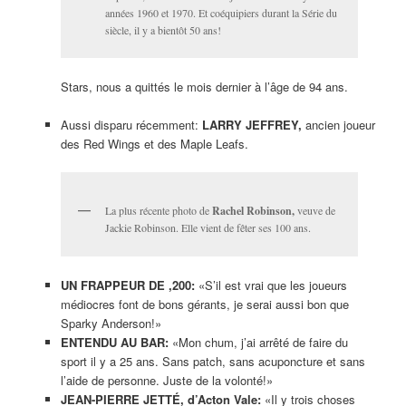
années 1960 et 1970. Et coéquipiers durant la Série du
siècle, il y a bientôt 50 ans!
Stars, nous a quittés le mois dernier à l’âge de 94 ans.
Aussi disparu récemment:
LARRY JEFFREY,
ancien joueur
des Red Wings et des Maple Leafs.
La plus récente photo de
Rachel Robinson,
veuve de
Jackie Robinson. Elle vient de fêter ses 100 ans.
UN FRAPPEUR DE ,200:
«S’il est vrai que les joueurs
médiocres font de bons gérants, je serai aussi bon que
Sparky Anderson!»
ENTENDU AU BAR:
«Mon chum, j’ai arrêté de faire du
sport il y a 25 ans. Sans patch, sans acuponcture et sans
l’aide de personne. Juste de la volonté!»
JEAN-PIERRE JETTÉ, d’Acton Vale:
«Il y trois choses