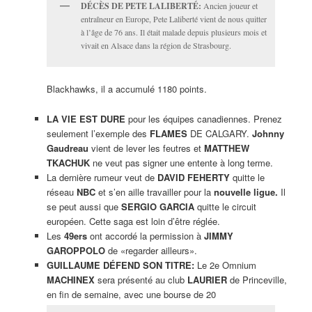
DÉCÈS DE PETE LALIBERTÉ:
Ancien joueur et
entraîneur en Europe, Pete Laliberté vient de nous quitter
à l’âge de 76 ans. Il était malade depuis plusieurs mois et
vivait en Alsace dans la région de Strasbourg.
Blackhawks, il a accumulé 1180 points.
LA VIE EST DURE
pour les équipes canadiennes. Prenez
seulement l’exemple des
FLAMES
DE CALGARY.
Johnny
Gaudreau
vient de lever les feutres et
MATTHEW
TKACHUK
ne veut pas signer une entente à long terme.
La dernière rumeur veut de
DAVID FEHERTY
quitte le
réseau
NBC
et s’en aille travailler pour la
nouvelle ligue.
Il
se peut aussi que
SERGIO GARCIA
quitte le circuit
européen. Cette saga est loin d’être réglée.
Les
49ers
ont accordé la permission à
JIMMY
GAROPPOLO
de «regarder ailleurs».
GUILLAUME DÉFEND SON TITRE:
Le 2e Omnium
MACHINEX
sera présenté au club
LAURIER
de Princeville,
en fin de semaine, avec une bourse de 20