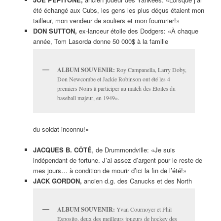
été échangé aux Cubs, les gens les plus déçus étaient mon
tailleur, mon vendeur de souliers et mon fourrurier!»
DON SUTTON,
ex-lanceur étoile des Dodgers: «À chaque
année, Tom Lasorda donne 50 000$ à la famille
ALBUM SOUVENIR:
Roy Campanella, Larry Doby,
Don Newcombe et Jackie Robinson ont été les 4
premiers Noirs à participer au match des Étoiles du
baseball majeur, en 1949».
du soldat inconnu!»
JACQUES B. CÔTÉ
, de Drummondville: «Je suis
indépendant de fortune. J’ai assez d’argent pour le reste de
mes jours… à condition de mourir d’ici la fin de l’été!»
JACK GORDON,
ancien d.g. des Canucks et des North
ALBUM SOUVENIR:
Yvan Cournoyer et Phil
Esposito, deux des meilleurs joueurs de hockey des