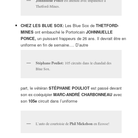
Johnnuelle Ponce
est attendu avec impatience à
Thetford-Mines.
CHEZ LES BLUE SOX:
Les Blue Sox de
THETFORD-
MINES
ont embauché le Portoricain
JOHNNUELLE
PONCE,
un puissant frappeurs de 26 ans. Il devrait être en
uniforme en fin de semaine…. D’autre
Stéphane Pouliot:
105 circuits dans le chandail des
Blue Sox.
part, le vétéran
STÉPHANE POULIOT
est passé devant
son ex-coéquipier
MARC-ANDRÉ CHARBONNEAU
avec
son
105e
circuit dans l’uniforme
L’auto de courtoisie de
Phil Mickelson
en Écosse!