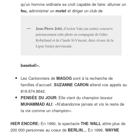
qu’un homme ordinaire se croit capable de faire: allumer un
feu,
administrer un
motel
et diriger un club de
Jean-Pierre Jetté,
d’Acton Vale,(au centre) conserve
précieusement cette photo en compagnie de Gilles
Robichaud et de Claude St-Vincent, deux rivaux de la
Ligue Senior provinciale.
baseball».
Les Cantonniers de
MAGOG
sont à la recherche de
familles d’accueil.
SUZANNE CARON
attend vos appels au
819.674.8642.
PENSÉE DU JOUR:
Elle vient du champion boxeur
MUHAMMAD ALI
: «N’abandonne jamais et vis le reste de
ta vie comme un champion».
HIER ENCORE:
En 1990, le spectacle
THE WALL
attire plus de
200 000 personnes au coeur de
BERLIN…
En 1996,
WAYNE