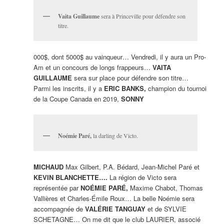
Vaita Guillaume
sera à Princeville pour défendre son
titre.
000$, dont 5000$ au vainqueur… Vendredi, il y aura un Pro-
Am et un concours de longs frappeurs…
VAITA
GUILLAUME
sera sur place pour défendre son titre…
Parmi les inscrits, il y a
ERIC BANKS,
champion du tournoi
de la Coupe Canada en 2019,
SONNY
Noémie Paré,
la darling de Victo.
MICHAUD
Max Gilbert, P.A. Bédard, Jean-Michel Paré et
KEVIN BLANCHETTE….
La région de Victo sera
représentée par
NOÉMIE PARÉ,
Maxime Chabot, Thomas
Vallières et Charles-Émile Roux… La belle Noémie sera
accompagnée de
VALÉRIE TANGUAY
et de SYLVIE
SCHETAGNE… On me dit que le club LAURIER, associé