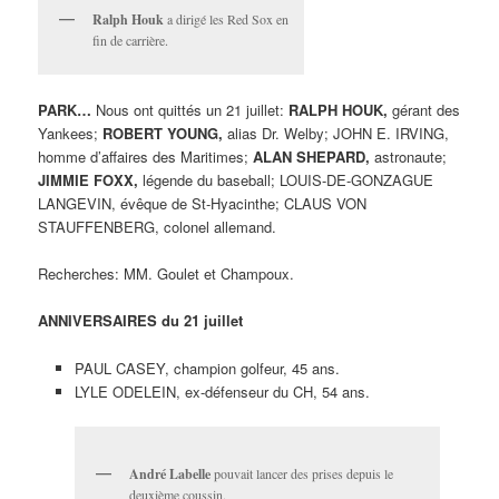
Ralph Houk
a dirigé les Red Sox en
fin de carrière.
PARK…
Nous ont quittés un 21 juillet:
RALPH HOUK,
gérant des
Yankees;
ROBERT YOUNG,
alias Dr. Welby; JOHN E. IRVING,
homme d’affaires des Maritimes;
ALAN SHEPARD,
astronaute;
JIMMIE FOXX,
légende du baseball; LOUIS-DE-GONZAGUE
LANGEVIN, évêque de St-Hyacinthe; CLAUS VON
STAUFFENBERG, colonel allemand.
Recherches: MM. Goulet et Champoux.
ANNIVERSAIRES du 21 juillet
PAUL CASEY, champion golfeur, 45 ans.
LYLE ODELEIN, ex-défenseur du CH, 54 ans.
André Labelle
pouvait lancer des prises depuis le
deuxième coussin.