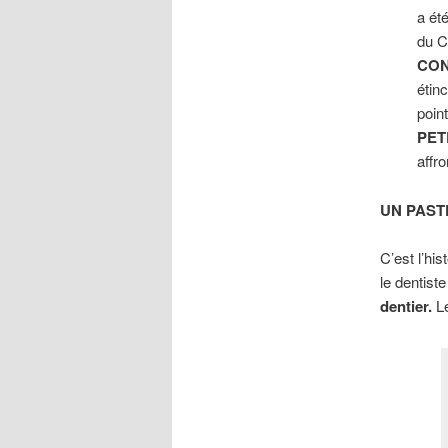
a ét
du C
CO
étin
poin
PET
affr
UN PAST
C’est l’his
le dentist
dentier.
Le