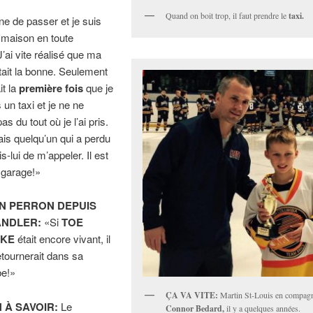
Quand on boit trop, il faut prendre le
taxi.
gne de passer et je suis
a maison en toute
’ai vite réalisé que ma
tait la bonne. Seulement
it la
première fois
que je
 un taxi et je ne ne
s du tout où je l’ai pris.
ais quelqu’un qui a perdu
is-lui de m’appeler. Il est
garage!»
N PERRON DEPUIS
ANDLER:
«Si
TOE
AKE
était encore vivant, il
etournerait dans sa
e!»
ÇA VA VITE:
Martin St-Louis en compagn
 À SAVOIR:
Le
Connor Bedard,
il y a quelques années.