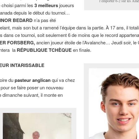
l’emporter 6-2 sur les Amé
é choisi parmi les
3 meilleurs
joueurs
anada depuis le début du tournoi…
NNOR BEDARD
n’a pas été
celant, mais son but a ramené l’équipe dans la partie. À 17 ans, il tota
ts dans ce tournoi, soit seulement 6 de moins que le record appartena
ER FORSBERG,
ancien joueur étoile de l’Avalanche… Jeudi soir, l
ontera la
RÉPUBLIQUE TCHÈQUE
en finale.
EUR INTARISSABLE
toire du
pasteur anglican
qui va chez
e pour se faire poser un nouveau
 dimanche suivant, il monte en