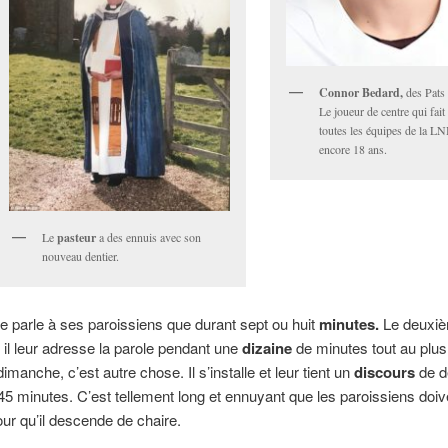
Connor Bedard,
des Pats
Le joueur de centre qui fait
toutes les équipes de la LN
encore 18 ans.
Le
pasteur
a des ennuis avec son
nouveau dentier.
ne parle à ses paroissiens que durant sept ou huit
minutes.
Le deuxi
il leur adresse la parole pendant une
dizaine
de minutes tout au plus
imanche, c’est autre chose. Il s’installe et leur tient un
discours
de d
45 minutes. C’est tellement long et ennuyant que les paroissiens doiv
our qu’il descende de chaire.