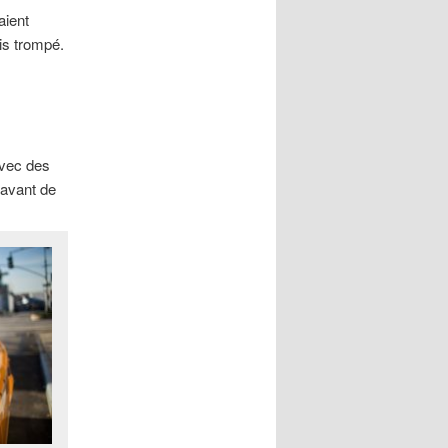
aient
is trompé.
 avec des
 avant de