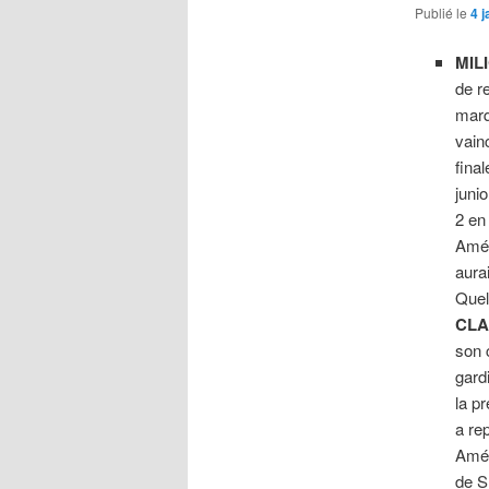
Publié le
4 
MIL
de re
mar
vain
fina
juni
2 en
Amér
aurai
Quel
CL
son 
gard
la pr
a re
Amé
de S