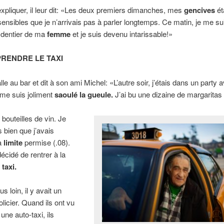
’expliquer, il leur dit: «Les deux premiers dimanches, mes
gencives
ét
sensibles que je n’arrivais pas à parler longtemps. Ce matin, je me su
e dentier de ma
femme
et je suis devenu intarissable!»
PRENDRE LE TAXI
lle au bar et dit à son ami Michel: «L’autre soir, j’étais dans un party
 me suis joliment
saoulé la gueule.
J’ai bu une dizaine de margaritas
 bouteilles de vin. Je
s bien que j’avais
a
limite
permise (.08).
décidé de rentrer à la
n
taxi.
us loin, il y avait un
licier. Quand ils ont vu
 une auto-taxi, ils