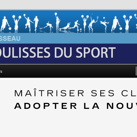
au: Les Coulisses du Sport
rs