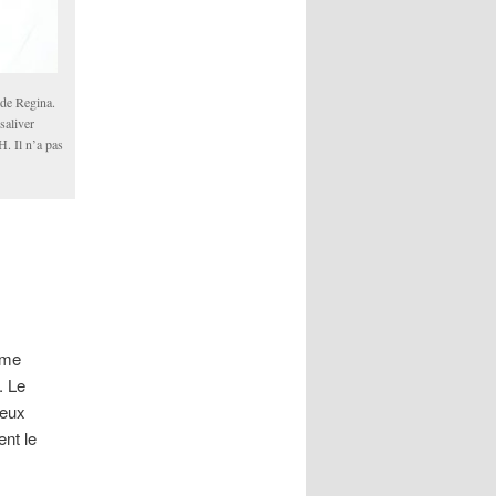
 de Regina.
 saliver
H. Il n’a pas
ème
. Le
eux
ent le