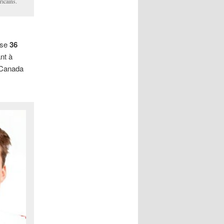
ricains.
lise
36
nt à
e Canada