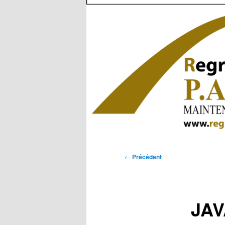
Navigation
←
Précédent
des
articles
JAV