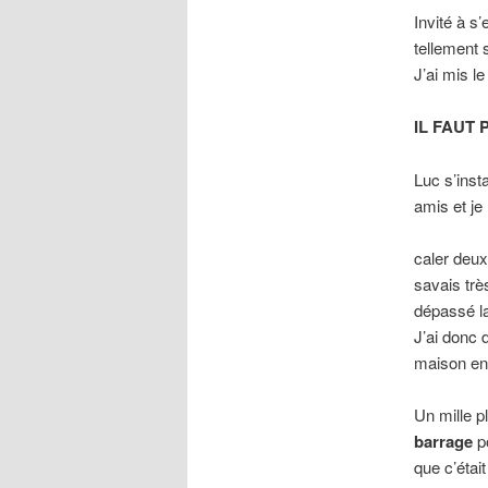
Invité à s
tellement 
J’ai mis l
IL FAUT 
Luc s’insta
amis et je
caler deux
savais trè
dépassé l
J’ai donc 
maison e
Un mille pl
barrage
po
que c’était