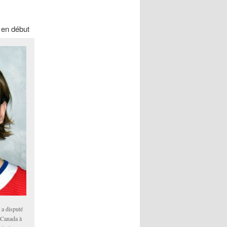
2 en début
y
a disputé
e Canada à