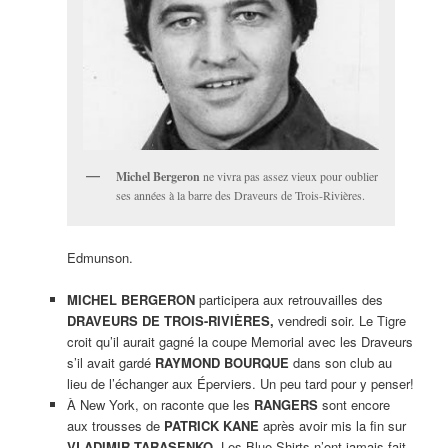
Michel Bergeron
ne vivra pas assez vieux pour oublier
ses années à la barre des Draveurs de Trois-Rivières.
Edmunson.
MICHEL BERGERON
participera aux retrouvailles des
DRAVEURS DE TROIS-RIVIÈRES,
vendredi soir. Le Tigre
croit qu’il aurait gagné la coupe Memorial avec les Draveurs
s’il avait gardé
RAYMOND BOURQUE
dans son club au
lieu de l’échanger aux Éperviers. Un peu tard pour y penser!
À New York, on raconte que les
RANGERS
sont encore
aux trousses de
PATRICK KANE
après avoir mis la fin sur
VLADIMIR TARASENKO.
Les Blue Shirts n’ont jamais fait