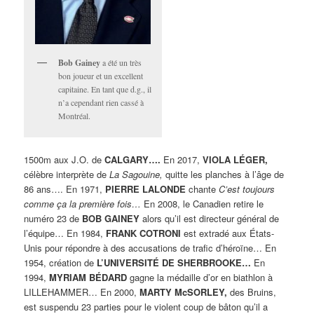
Bob Gainey
a été un très
bon joueur et un excellent
capitaine. En tant que d.g., il
n’a cependant rien cassé à
Montréal.
1500m aux J.O. de
CALGARY….
En 2017,
VIOLA LÉGER,
célèbre interprète de
La Sagouine,
quitte les planches à l’âge de
86 ans…. En 1971,
PIERRE LALONDE
chante
C’est toujours
comme ça la première fois…
En 2008, le Canadien retire le
numéro 23 de
BOB GAINEY
alors qu’il est directeur général de
l’équipe… En 1984,
FRANK COTRONI
est extradé aux États-
Unis pour répondre à des accusations de trafic d’héroïne… En
1954, création de
L’UNIVERSITÉ DE SHERBROOKE…
En
1994,
MYRIAM BÉDARD
gagne la médaille d’or en biathlon à
LILLEHAMMER… En 2000,
MARTY McSORLEY,
des Bruins,
est suspendu 23 parties pour le violent coup de bâton qu’il a