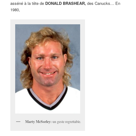
asséné à la tête de
DONALD BRASHEAR,
des Canucks… En
1980,
Marty McSorley:
un geste regrettable.