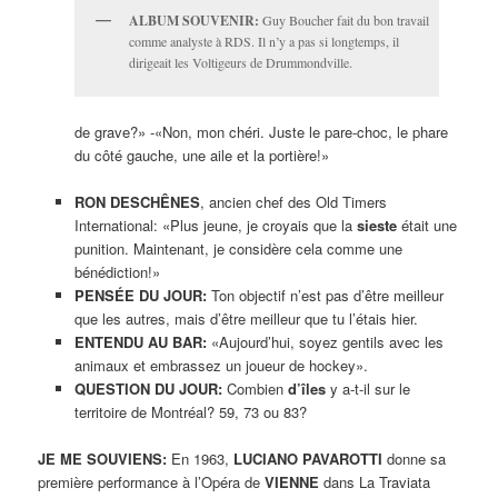
ALBUM SOUVENIR:
Guy Boucher fait du bon travail
comme analyste à RDS. Il n’y a pas si longtemps, il
dirigeait les Voltigeurs de Drummondville.
de grave?» -«Non, mon chéri. Juste le pare-choc, le phare
du côté gauche, une aile et la portière!»
RON DESCHÊNES
, ancien chef des Old Timers
International: «Plus jeune, je croyais que la
sieste
était une
punition. Maintenant, je considère cela comme une
bénédiction!»
PENSÉE DU JOUR:
Ton objectif n’est pas d’être meilleur
que les autres, mais d’être meilleur que tu l’étais hier.
ENTENDU AU BAR:
«Aujourd’hui, soyez gentils avec les
animaux et embrassez un joueur de hockey».
QUESTION DU JOUR:
Combien
d’îles
y a-t-il sur le
territoire de Montréal? 59, 73 ou 83?
JE ME SOUVIENS:
En 1963,
LUCIANO PAVAROTTI
donne sa
première performance à l’Opéra de
VIENNE
dans La Traviata