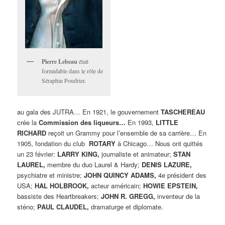
Pierre Lebeau
était
formidable dans le rôle de
Séraphin Poudrier.
au gala des JUTRA… En 1921, le gouvernement
TASCHEREAU
crée la
Commission des liqueurs…
En 1993,
LITTLE
RICHARD
reçoit un Grammy pour l’ensemble de sa carrière… En
1905, fondation du club
ROTARY
à Chicago… Nous ont quittés
un 23 février:
LARRY KING,
journaliste et animateur;
STAN
LAUREL,
membre du duo Laurel & Hardy;
DENIS LAZURE,
psychiatre et ministre;
JOHN QUINCY ADAMS,
4e président des
USA;
HAL HOLBROOK,
acteur américain;
HOWIE EPSTEIN,
bassiste des Heartbreakers;
JOHN R. GREGG,
inventeur de la
sténo;
PAUL CLAUDEL,
dramaturge et diplomate.