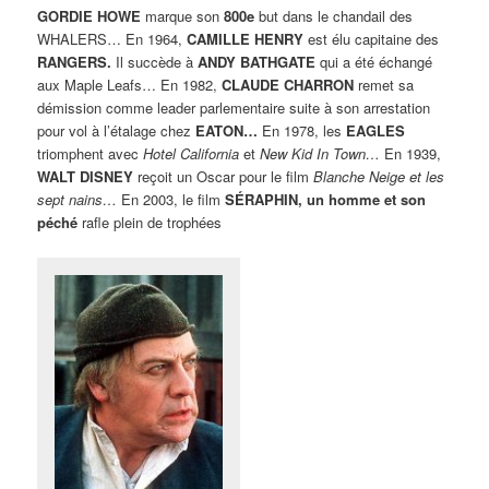
GORDIE HOWE
marque son
800e
but dans le chandail des
WHALERS… En 1964,
CAMILLE HENRY
est élu capitaine des
RANGERS.
Il succède à
ANDY BATHGATE
qui a été échangé
aux Maple Leafs… En 1982,
CLAUDE CHARRON
remet sa
démission comme leader parlementaire suite à son arrestation
pour vol à l’étalage chez
EATON…
En 1978, les
EAGLES
triomphent avec
Hotel California
et
New Kid In Town…
En 1939,
WALT DISNEY
reçoit un Oscar pour le film
Blanche Neige et les
sept nains…
En 2003, le film
SÉRAPHIN, un homme et son
péché
rafle plein de trophées