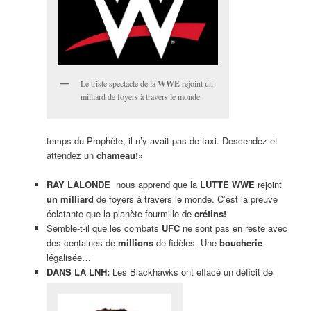
Le triste spectacle de la
WWE
rejoint un
milliard de foyers à travers le monde.
temps du Prophète, il n’y avait pas de taxi. Descendez et
attendez un
chameau!»
RAY LALONDE
nous apprend que la
LUTTE WWE
rejoint
un milliard
de foyers à travers le monde. C’est la preuve
éclatante que la planète fourmille de
crétins!
Semble-t-il que les combats
UFC
ne sont pas en reste avec
des centaines de
millions
de fidèles. Une
boucherie
légalisée…
DANS LA LNH:
Les Blackhawks ont effacé un déficit de