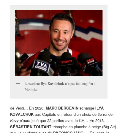
L’excellent
Ilya Kovalchuk
n’a pas fait long feu à
Montréal.
de Verdi… En 2020,
MARC BERGEVIN
échange
ILYA
KOVALCHUK
aux Capitals en retour d’un choix de 3e ronde.
Kovy
n’aura joué que 22 parties avec le CH… En 2018,
SÉBASTIEN TOUTANT
triomphe en planche à neige (Big Air)
aux Jeux olympiques de
PYEONGCHANG….
En 2000, la