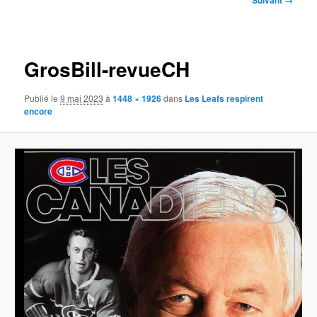
Suivant →
des
images
GrosBill-revueCH
Publié le
9 mai 2023
à
1448 × 1926
dans
Les Leafs respirent
encore