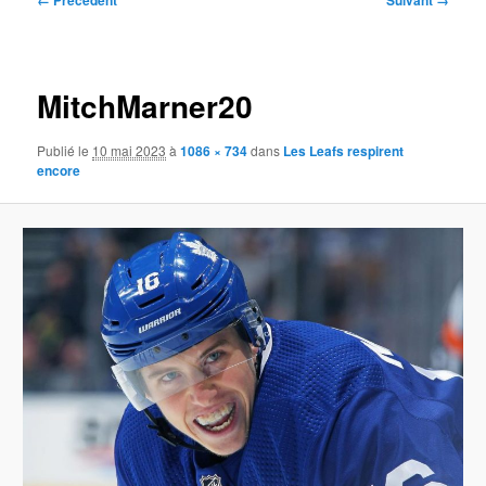
← Précédent
Suivant →
des
images
MitchMarner20
Publié le
10 mai 2023
à
1086 × 734
dans
Les Leafs respirent
encore