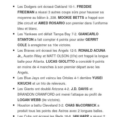
Les Dodgers ont écrasé Oakland 10-1.
FREDDIE
FREEMAN
a réussi 3 autres coups sûrs pour hausser sa
moyenne au bâton à ,338.
MOOKIE BETTS
a frappé son
29e circuit et
AMED ROSARIO
son premier dans l’uniforme
bleu et blanc.
Les Yankees ont défait Tampa Bay 7-2.
GIANCARLO
STANTON
a fait compter 4 points pour aider
GERRIT
COLE
à enregistrer sa 10e victoire.
Les Braves ont écrasé les Angels 12-5.
RONALD ACUNA
Jr.,
Austin Riley et MATT OLSON (37e) ont frappé la longue
balle pour Atlanta.
LUCAS GIOLITTO
a concédé 9 points
en moins de 4 manches à son premier départ avec les
Angels.
Les Blue Jays ont vaincu les Orioles 4-1 derrière
YUSEI
KIKUCHI
et un trio de releveurs.
Les Giants ont doublé Arizona 4-2.
J.D. DAVIS
et
BRANDON CRAWFORD ont mené l’attaque au profit de
LOGAN WEBB
(9e victoire).
Houston a battu Cleveland 3-2.
CHAS McCORMICK
a
produit tous les points des Astros avec 2 longues balles.
Les Cubs ont écrasé les Reds 16-6.
IAN HAPP
a réussi 2