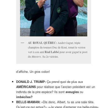
AU ROYAL QUÉBEC:
André Gagné, triple
champion du tournoi Duc de Kent, remet le veston
vert à son ami
Réal Labbé
pour avoir gagné le pool
du
Masters.
Sa 2e victoire.
d’affiche. Un gros colon!
DONALD J. TRUMP:
Ça prend quoi de plus aux
AMÉRICAINS
pour réaliser que l’ancien président est un
individu de la pire espèce? Ils sont
aveugles
ou
imbéciles?
BELLE-MAMAN:
«Dis donc, Albert, tu as une sale tête.
Qu’est-ce qui arrive?» -«Je viens d’enterrer ma belle-mère».