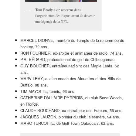
Tom Brady
a été receveur dans
l’organisation des Expos avant de devenir
une légende de la NFL.
MARCEL DIONNE, membre du Temple de la renommée du
hockey, 72 ans.
RON FOURNIER, ex-arbitre et animateur de radio, 74 ans.
P.A. BÉDARD, professionnel de golf de Chibougamau.
GUY BOUCHER, entraîneur-adjoint des Maple Leafs, 52
ans.
MARV LEVY, ancien coach des Alouettes et des Bills de
Buffalo, 98 ans.
TIM MAYOTTE, tennis, 63 ans.
CATHERINE DALLAIRE PYRPIRIS, du club Boca Woods,
en Floride.
CLAUDE BOUCHARD, ex-entraîneur des Foreurs, 56 ans.
JACQUES LAUZON, pionnier du club Islesmère, 94 ans.
MARC TURCOTTE, de Golf Town Outaouais, 62 ans.