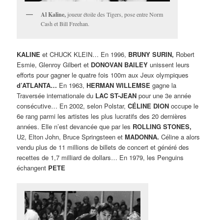
Al Kaline,
joueur étoile des Tigers, pose entre Norm
Cash et Bill Freehan.
KALINE
et CHUCK KLEIN… En 1996,
BRUNY SURIN,
Robert
Esmie, Glenroy Gilbert et
DONOVAN BAILEY
unissent leurs
efforts pour gagner le quatre fois 100m aux Jeux olympiques
d’ATLANTA…
En 1963,
HERMAN WILLEMSE
gagne la
Traversée internationale du
LAC ST-JEAN
pour une 3e année
consécutive… En 2002, selon Polstar,
CÉLINE DION
occupe le
6e rang parmi les artistes les plus lucratifs des 20 dernières
années. Elle n’est devancée que par les
ROLLING STONES,
U2, Elton John, Bruce Springsteen et
MADONNA.
Céline a alors
vendu plus de 11 millions de billets de concert et généré des
recettes de 1,7 milliard de dollars… En 1979, les Penguins
échangent
PETE