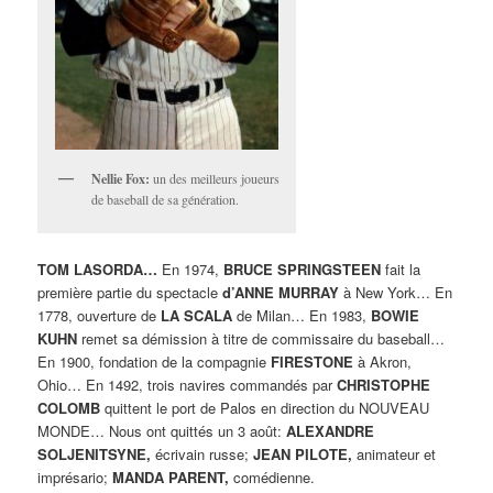
Nellie Fox:
un des meilleurs joueurs
de baseball de sa génération.
TOM LASORDA…
En 1974,
BRUCE SPRINGSTEEN
fait la
première partie du spectacle
d’ANNE MURRAY
à New York… En
1778, ouverture de
LA SCALA
de Milan… En 1983,
BOWIE
KUHN
remet sa démission à titre de commissaire du baseball…
En 1900, fondation de la compagnie
FIRESTONE
à Akron,
Ohio… En 1492, trois navires commandés par
CHRISTOPHE
COLOMB
quittent le port de Palos en direction du NOUVEAU
MONDE… Nous ont quittés un 3 août:
ALEXANDRE
SOLJENITSYNE,
écrivain russe;
JEAN PILOTE,
animateur et
imprésario;
MANDA PARENT,
comédienne.