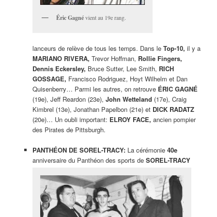
Éric Gagné
vient au 19e rang.
lanceurs de relève de tous les temps. Dans le
Top-10,
il y a
MARIANO RIVERA,
Trevor Hoffman,
Rollie Fingers,
Dennis Eckersley,
Bruce Sutter, Lee Smith,
RICH
GOSSAGE,
Francisco Rodriguez, Hoyt Wilhelm et Dan
Quisenberry… Parmi les autres, on retrouve
ÉRIC GAGNÉ
(19e), Jeff Reardon (23e),
John Wetteland
(17e), Craig
Kimbrel (13e), Jonathan Papelbon (21e) et
DICK RADATZ
(20e)… Un oubli important:
ELROY FACE,
ancien pompier
des Pirates de Pittsburgh.
PANTHÉON DE SOREL-TRACY:
La cérémonie
40e
anniversaire du Panthéon des sports de
SOREL-TRACY