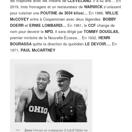
les majeures avec les Indians de
CLEVELAND.
Il a 42 ans… En
2019, trois fromagers et un restaurateur de
WARWICK
s’unissent
pour cuisiner une
POUTINE de 3034 kilos!…
En 1986,
WILLIE
McCOVEY
entre à Cooperstown avec deux légendes:
BOBBY
DOERR
et
ERNIE LOMBARDI…
En 1961, le
CCF
change de
nom pour devenir le
NPD.
Il sera dirigé par
TOMMY DOUGLAS,
premier ministre de la Nouvelle-Écosse… En 1932,
HENRI
BOURASSA
quitte la direction du quotidien
LE DEVOIR….
En
1971,
PAUL McCARTNEY
Jesse
Owens en compagnie d’Adolf Hitler en