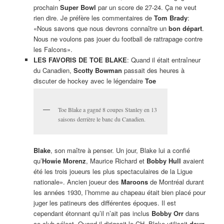
prochain
Super Bowl
par un score de 27-24. Ça ne veut
rien dire. Je préfère les commentaires de
Tom Brady
:
«Nous savons que nous devrons connaître un
bon départ
.
Nous ne voulons pas jouer du football de rattrapage contre
les Falcons».
LES FAVORIS DE TOE BLAKE
: Quand il était entraîneur
du Canadien,
Scotty Bowman
passait des heures à
discuter de hockey avec le légendaire
Toe
Toe Blake a gagné 8 coupes Stanley en 13
saisons derrière le banc du Canadien.
Blake
, son maître à penser. Un jour, Blake lui a confié
qu’
Howie Morenz
, Maurice Richard et
Bobby Hull
avaient
été les trois joueurs les plus spectaculaires de la Ligue
nationale». Ancien joueur des
Maroons
de Montréal durant
les années 1930, l’homme au chapeau était bien placé pour
juger les patineurs des différentes époques. Il est
cependant étonnant qu’il n’ait pas inclus
Bobby Orr
dans
ce club sélect. Quand il dirigeait le CH, Blake utilisait
deux