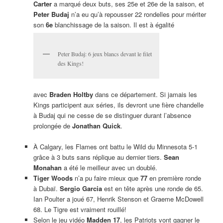
Carter
a marqué deux buts, ses 25e et 26e de la saison, et
Peter Budaj
n’a eu qu’à repousser 22 rondelles pour mériter
son
6e
blanchissage de la saison. Il est à égalité
Peter Budaj: 6 jeux blancs devant le filet
des Kings!
avec
Braden Holtby
dans ce département. Si jamais les
Kings participent aux séries, ils devront une fière chandelle
à Budaj qui ne cesse de se distinguer durant l’absence
prolongée de
Jonathan Quick
.
À Calgary, les Flames ont battu le Wild du Minnesota 5-1
grâce à 3 buts sans réplique au dernier tiers.
Sean
Monahan
a été le meilleur avec un doublé.
Tiger Woods
n’a pu faire mieux que
77
en première ronde
à Dubaï.
Sergio Garcia
est en tête après une ronde de 65.
Ian Poulter a joué 67, Henrik Stenson et Graeme McDowell
68. Le Tigre est vraiment rouillé!
Selon le jeu vidéo
Madden 17
, les Patriots vont gagner le