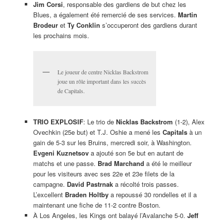
Jim Corsi
, responsable des gardiens de but chez les
Blues, a également été remercié de ses services.
Martin
Brodeur
et
Ty Conklin
s’occuperont des gardiens durant
les prochains mois.
Le joueur de centre Nicklas Backstrom
joue un rôle important dans les succès
de Capitals.
TRIO EXPLOSIF
: Le trio de
Nicklas Backstrom
(1-2), Alex
Ovechkin (25e but) et T.J. Oshie a mené les
Capitals
à un
gain de 5-3 sur les Bruins, mercredi soir, à Washington.
Evgeni Kuznetsov
a ajouté son 5e but en autant de
matchs et une passe.
Brad Marchand
a été le meilleur
pour les visiteurs avec ses 22e et 23e filets de la
campagne.
David Pastrnak
a récolté trois passes.
L’excellent
Braden Holtby
a repoussé 30 rondelles et il a
maintenant une fiche de 11-2 contre Boston.
À Los Angeles, les Kings ont balayé l’Avalanche 5-0.
Jeff