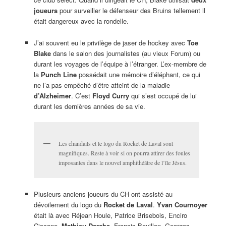
joueurs
pour surveiller le défenseur des Bruins tellement il
était dangereux avec la rondelle.
J’ai souvent eu le privilège de jaser de hockey avec
Toe
Blake
dans le salon des journalistes (au vieux Forum) ou
durant les voyages de l’équipe à l’étranger. L’ex-membre de
la
Punch Line
possédait une mémoire d’éléphant, ce qui
ne l’a pas empêché d’être atteint de la maladie
d’Alzheimer
. C’est
Floyd Curry
qui s’est occupé de lui
durant les dernières années de sa vie.
Les chandails et le logo du Rocket de Laval sont
magnifiques. Reste à voir si on pourra attirer des foules
imposantes dans le nouvel amphithéâtre de l’île Jésus.
Plusieurs anciens joueurs du CH ont assisté au
dévoilement du logo du
Rocket de Laval
.
Yvan Cournoyer
était là avec Réjean Houle, Patrice Brisebois, Enciro
Ciccone,
Mathieu Darche
, Francis Bouillon, Georges