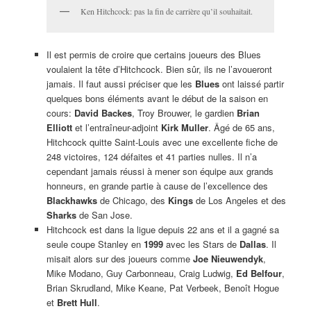
Ken Hitchcock: pas la fin de carrière qu’il souhaitait.
Il est permis de croire que certains joueurs des Blues
voulaient la tête d’Hitchcock. Bien sûr, ils ne l’avoueront
jamais. Il faut aussi préciser que les
Blues
ont laissé partir
quelques bons éléments avant le début de la saison en
cours:
David Backes
, Troy Brouwer, le gardien
Brian
Elliott
et l’entraîneur-adjoint
Kirk Muller
. Âgé de 65 ans,
Hitchcock quitte Saint-Louis avec une excellente fiche de
248 victoires, 124 défaites et 41 parties nulles. Il n’a
cependant jamais réussi à mener son équipe aux grands
honneurs, en grande partie à cause de l’excellence des
Blackhawks
de Chicago, des
Kings
de Los Angeles et des
Sharks
de San Jose.
Hitchcock est dans la ligue depuis 22 ans et il a gagné sa
seule coupe Stanley en
1999
avec les Stars de
Dallas
. Il
misait alors sur des joueurs comme
Joe Nieuwendyk
,
Mike Modano, Guy Carbonneau, Craig Ludwig,
Ed Belfour
,
Brian Skrudland, Mike Keane, Pat Verbeek, Benoît Hogue
et
Brett Hull
.