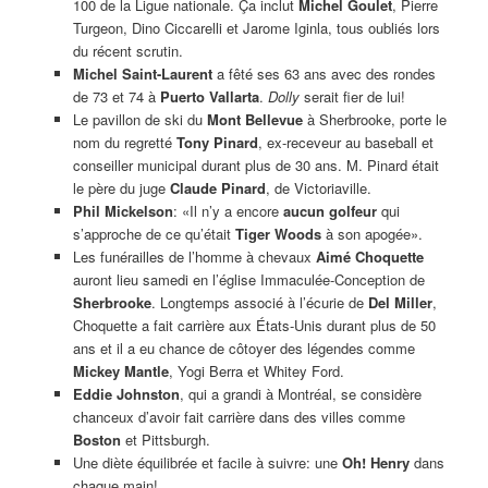
100 de la Ligue nationale. Ça inclut
Michel Goulet
, Pierre
Turgeon, Dino Ciccarelli et Jarome Iginla, tous oubliés lors
du récent scrutin.
Michel Saint-Laurent
a fêté ses 63 ans avec des rondes
de 73 et 74 à
Puerto Vallarta
.
Dolly
serait fier de lui!
Le pavillon de ski du
Mont Bellevue
à Sherbrooke, porte le
nom du regretté
Tony Pinard
, ex-receveur au baseball et
conseiller municipal durant plus de 30 ans. M. Pinard était
le père du juge
Claude Pinard
, de Victoriaville.
Phil Mickelson
: «Il n’y a encore
aucun golfeur
qui
s’approche de ce qu’était
Tiger Woods
à son apogée».
Les funérailles de l’homme à chevaux
Aimé Choquette
auront lieu samedi en l’église Immaculée-Conception de
Sherbrooke
. Longtemps associé à l’écurie de
Del Miller
,
Choquette a fait carrière aux États-Unis durant plus de 50
ans et il a eu chance de côtoyer des légendes comme
Mickey Mantle
, Yogi Berra et Whitey Ford.
Eddie Johnston
, qui a grandi à Montréal, se considère
chanceux d’avoir fait carrière dans des villes comme
Boston
et Pittsburgh.
Une diète équilibrée et facile à suivre: une
Oh! Henry
dans
chaque main!