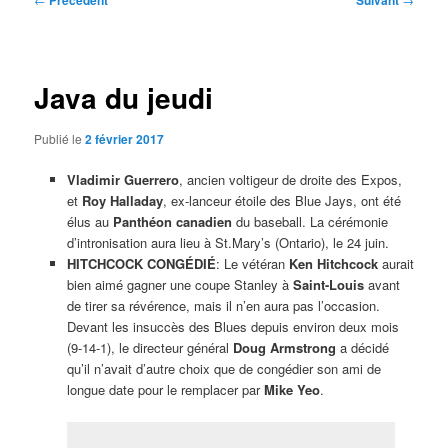
Précédent
Suivant
des
articles
Java du jeudi
Publié le
2 février 2017
Vladimir Guerrero
, ancien voltigeur de droite des Expos,
et
Roy Halladay
, ex-lanceur étoile des Blue Jays, ont été
élus au
Panthéon canadien
du baseball. La cérémonie
d’intronisation aura lieu à St.Mary’s (Ontario), le 24 juin.
HITCHCOCK CONGÉDIÉ
: Le vétéran
Ken Hitchcock
aurait
bien aimé gagner une coupe Stanley à
Saint-Louis
avant
de tirer sa révérence, mais il n’en aura pas l’occasion.
Devant les insuccès des Blues depuis environ deux mois
(9-14-1), le directeur général
Doug Armstrong
a décidé
qu’il n’avait d’autre choix que de congédier son ami de
longue date pour le remplacer par
Mike Yeo
.