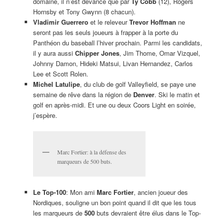
domaine, il n’est devancé que par
Ty Cobb
(12), Rogers
Hornsby et Tony Gwynn (8 chacun).
Vladimir Guerrero
et le releveur
Trevor Hoffman
ne
seront pas les seuls joueurs à frapper à la porte du
Panthéon du baseball l’hiver prochain. Parmi les candidats,
il y aura aussi
Chipper Jones
, Jim Thome, Omar Vizquel,
Johnny Damon, Hideki Matsui, Livan Hernandez, Carlos
Lee et Scott Rolen.
Michel Latulipe
, du club de golf Valleyfield, se paye une
semaine de rêve dans la région de
Denver
. Ski le matin et
golf en après-midi. Et une ou deux Coors Light en soirée,
j’espère.
Marc Fortier: à la défense des
marqueurs de 500 buts.
Le Top-100
: Mon ami
Marc Fortier
, ancien joueur des
Nordiques, souligne un bon point quand il dit que les tous
les marqueurs de
500
buts devraient être élus dans le Top-