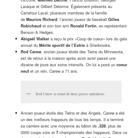
Laraque et Gilbert Delorme. Également présents au
Carrefour Laval: plusieurs membres de la famille
de
Maurice Richard
, l’ancien joueur de baseball
Gilles
Robichaud
et son bon ami
Ronald Fortin
, ex-représentant
Benson & Hedges.
Abigaël Walker
a reçu le prix «Coup de coeur» lors du gala
annuel du
Mérite sportif de l’Estrie
à Sherbrooke.
Rod Carew
, ancien joueur étoile des Twins du Minnesota,
est de retour à la maison après avoir avoir passé une
dizaine de jours aux soins intensifs. On lui a posé un
coeur
neuf
et un rein. Carew a 71 ans.
Rod Carew se remet de deux graves opérations.
Ancien joueur étoile des Twins et des Angels, Carew a été
un des meilleurs frappeurs de tous les temps. Il a terminé
sa carrière avec une moyenne au bâton de
,328
, plus de
3000 coups sûrs et
7
championnats des frappeurs. Dans ce