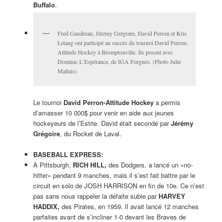
Buffalo
.
Fred Gaudreau, Jérémy Grégoire, David Perron et Kris
Letang ont participé au succès du tournoi David Perron-
Attitude Hockey à Bromptonville. Ils posent avec
Dominic L’Espérance, de IGA Forgues. (Photo Julie
Maltais)
Le tournoi
David Perron-Attitude Hockey
a permis
d’amasser 10 000$ pour venir en aide aux jeunes
hockeyeurs de l’Estrie. David était secondé par
Jérémy
Grégoire
, du Rocket de Laval.
BASEBALL EXPRESS:
À Pittsburgh,
RICH HILL,
des Dodgers, a lancé un «no-
hitter» pendant 9 manches, mais il s’est fait battre par le
circuit en solo de JOSH HARRISON en fin de 10e. Ce n’est
pas sans nous rappeler la défaite subie par
HARVEY
HADDIX,
des Pirates, en 1959. Il avait lancé 12 manches
parfaites avant de s’incliner 1-0 devant les Braves de