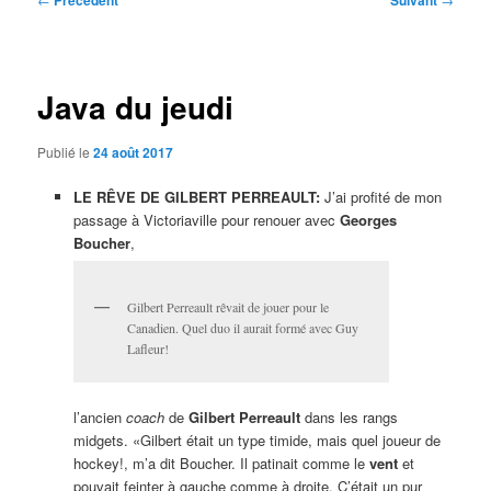
Précédent
Suivant
des
articles
Java du jeudi
Publié le
24 août 2017
LE RÊVE DE GILBERT PERREAULT:
J’ai profité de mon
passage à Victoriaville pour renouer avec
Georges
Boucher
,
Gilbert Perreault rêvait de jouer pour le
Canadien. Quel duo il aurait formé avec Guy
Lafleur!
l’ancien
coach
de
Gilbert Perreault
dans les rangs
midgets. «Gilbert était un type timide, mais quel joueur de
hockey!, m’a dit Boucher. Il patinait comme le
vent
et
pouvait feinter à gauche comme à droite. C’était un pur