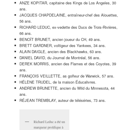
ANZE KOPITAR, capitaine des Kings de Los Angeles, 30
ans.
JACQUES CHAPDELAINE, entraîneur-chef des Alouettes,
56 ans.
RICHARD LEDUC, ex-vedette des Ducs de Trois-Rivières,
66 ans.
BENOÎT BRUNET, ancien joueur du CH, 49 ans.
BRETT GARDNER, voltigeur des Yankees, 34 ans.
ALAIN DAIGLE, ancien des Blackhawks, 63 ans.
DANIEL DAVID, du Journal de Montréal, 56 ans.
DEREK MORRIS, ancien des Flames et des Coyotes, 39
ans.
FRANÇOIS VEILLETTE, as golfeur de Warwick, 57 ans.
HÉLÈNE TRUDEL, de la maison Éducalivres.
ANDREW BRUNETTE, ancien du Wild du Minnesota, 44
ans.
RÉJEAN TREMBLAY, auteur de téléséries, 73 ans.
Richard Leduc a été un
marqueur prolifique à