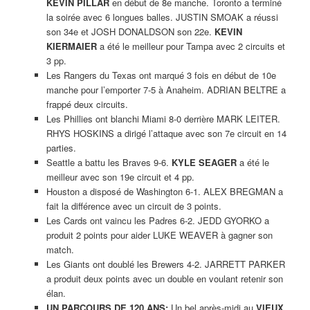
KEVIN PILLAR
en début de 8e manche. Toronto a terminé
la soirée avec 6 longues balles. JUSTIN SMOAK a réussi
son 34e et JOSH DONALDSON son 22e.
KEVIN
KIERMAIER
a été le meilleur pour Tampa avec 2 circuits et
3 pp.
Les Rangers du Texas ont marqué 3 fois en début de 10e
manche pour l’emporter 7-5 à Anaheim. ADRIAN BELTRE a
frappé deux circuits.
Les Phillies ont blanchi Miami 8-0 derrière MARK LEITER.
RHYS HOSKINS a dirigé l’attaque avec son 7e circuit en 14
parties.
Seattle a battu les Braves 9-6.
KYLE SEAGER
a été le
meilleur avec son 19e circuit et 4 pp.
Houston a disposé de Washington 6-1. ALEX BREGMAN a
fait la différence avec un circuit de 3 points.
Les Cards ont vaincu les Padres 6-2. JEDD GYORKO a
produit 2 points pour aider LUKE WEAVER à gagner son
match.
Les Giants ont doublé les Brewers 4-2. JARRETT PARKER
a produit deux points avec un double en voulant retenir son
élan.
UN PARCOURS DE 120 ANS:
Un bel après-midi au
VIEUX