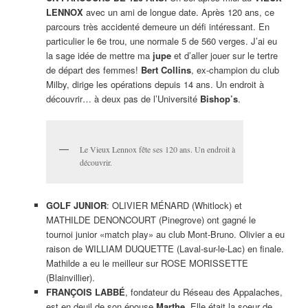
LENNOX
avec un ami de longue date. Après 120 ans, ce
parcours très accidenté demeure un défi intéressant. En
particulier le 6e trou, une normale 5 de 560 verges. J’ai eu
la sage idée de mettre ma
jupe
et d’aller jouer sur le tertre
de départ des femmes!
Bert Collins
, ex-champion du club
Milby, dirige les opérations depuis 14 ans. Un endroit à
découvrir… à deux pas de l’Université
Bishop’s
.
Le Vieux Lennox fête ses 120 ans. Un endroit à
découvrir.
GOLF JUNIOR
: OLIVIER MÉNARD (Whitlock) et
MATHILDE DENONCOURT (Pinegrove) ont gagné le
tournoi junior «match play» au club Mont-Bruno. Olivier a eu
raison de WILLIAM DUQUETTE (Laval-sur-le-Lac) en finale.
Mathilde a eu le meilleur sur ROSE MORISSETTE
(Blainvillier).
FRANÇOIS LABBÉ
, fondateur du Réseau des Appalaches,
est en deuil de son épouse
Marthe
. Elle était la soeur de