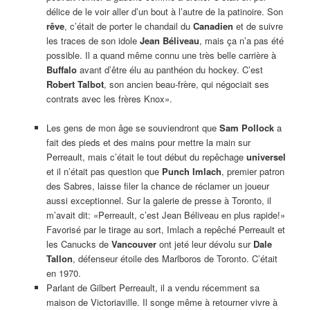
délice de le voir aller d’un bout à l’autre de la patinoire. Son
rêve
, c’était de porter le chandail du
Canadien
et de suivre
les traces de son idole
Jean Béliveau
, mais ça n’a pas été
possible. Il a quand même connu une très belle carrière à
Buffalo
avant d’être élu au panthéon du hockey. C’est
Robert Talbot
, son ancien beau-frère, qui négociait ses
contrats avec les frères Knox».
Les gens de mon âge se souviendront que
Sam Pollock
a
fait des pieds et des mains pour mettre la main sur
Perreault, mais c’était le tout début du repêchage
universel
et il n’était pas question que
Punch Imlach
, premier patron
des Sabres, laisse filer la chance de réclamer un joueur
aussi exceptionnel. Sur la galerie de presse à Toronto, il
m’avait dit: «Perreault, c’est Jean Béliveau en plus rapide!»
Favorisé par le tirage au sort, Imlach a repêché Perreault et
les Canucks de
Vancouver
ont jeté leur dévolu sur
Dale
Tallon
, défenseur étoile des Marlboros de Toronto. C’était
en 1970.
Parlant de Gilbert Perreault, il a vendu récemment sa
maison de Victoriaville. Il songe même à retourner vivre à