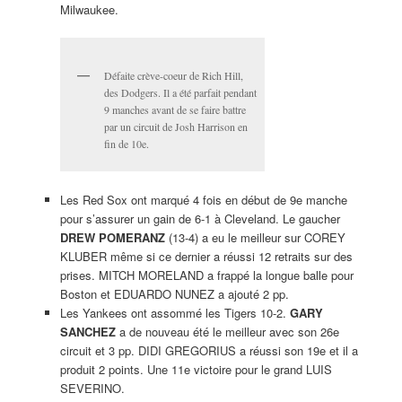
Milwaukee.
Défaite crève-coeur de Rich Hill,
des Dodgers. Il a été parfait pendant
9 manches avant de se faire battre
par un circuit de Josh Harrison en
fin de 10e.
Les Red Sox ont marqué 4 fois en début de 9e manche
pour s’assurer un gain de 6-1 à Cleveland. Le gaucher
DREW POMERANZ
(13-4) a eu le meilleur sur COREY
KLUBER même si ce dernier a réussi 12 retraits sur des
prises. MITCH MORELAND a frappé la longue balle pour
Boston et EDUARDO NUNEZ a ajouté 2 pp.
Les Yankees ont assommé les Tigers 10-2.
GARY
SANCHEZ
a de nouveau été le meilleur avec son 26e
circuit et 3 pp. DIDI GREGORIUS a réussi son 19e et il a
produit 2 points. Une 11e victoire pour le grand LUIS
SEVERINO.