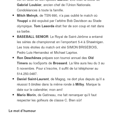
Gabriel Loubier
, ancien chef de l’Union Nationale.
Condoléances à toute la famille.
Mitch Melnyk
, de TSN 690, n’a pas oublié le match où
Youppi
a été expulsé par l’arbitre Bob Davidson au Stade
olympique.
Tom Lasorda
était fier de son coup et riait dans
sa barbe.
BASEBALL SENIOR
: Le Royal de Saint-Jérôme a entamé
les séries de championnat en l’emportant 5-4 à Shawinigan.
Les trois étoiles du match ont été SIMON BRISEBOIS,
Pedro Luis-Hernandez et Michael Laprise.
Ron Deschênes
prépare son tournoi annuel des
Old
Timers
au IceSports de
Brossard
. La fête aura lieu du 3 au
5 novembre. Pour s’inscrire, il suffit de lui téléphoner au
514.250.0487.
Daniel Saint-Laurent
, de Magog, ne dort plus depuis qu’il a
réusssi 5
birdies
dans la même ronde à
Milby
. Marque la
date sur le calendrier, mon ami!
Mario Morin
, de Gatineau, me fait remarquer qu’il faut
respecter les golfeurs de classe C. Bien sûr!
Le mot d’humour