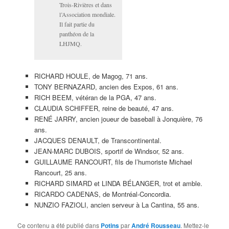
Trois-Rivières et dans
l’Association mondiale.
Il fait partie du
panthéon de la
LHJMQ.
RICHARD HOULE, de Magog, 71 ans.
TONY BERNAZARD, ancien des Expos, 61 ans.
RICH BEEM, vétéran de la PGA, 47 ans.
CLAUDIA SCHIFFER, reine de beauté, 47 ans.
RENÉ JARRY, ancien joueur de baseball à Jonquière, 76
ans.
JACQUES DENAULT, de Transcontinental.
JEAN-MARC DUBOIS, sportif de Windsor, 52 ans.
GUILLAUME RANCOURT, fils de l’humoriste Michael
Rancourt, 25 ans.
RICHARD SIMARD et LINDA BÉLANGER, trot et amble.
RICARDO CADENAS, de Montréal-Concordia.
NUNZIO FAZIOLI, ancien serveur à La Cantina, 55 ans.
Ce contenu a été publié dans
Potins
par
André Rousseau
. Mettez-le