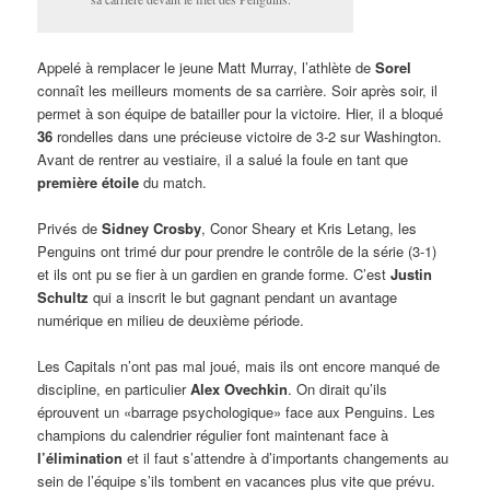
Appelé à remplacer le jeune Matt Murray, l’athlète de
Sorel
connaît les meilleurs moments de sa carrière. Soir après soir, il
permet à son équipe de batailler pour la victoire. Hier, il a bloqué
36
rondelles dans une précieuse victoire de 3-2 sur Washington.
Avant de rentrer au vestiaire, il a salué la foule en tant que
première étoile
du match.
Privés de
Sidney Crosby
, Conor Sheary et Kris Letang, les
Penguins ont trimé dur pour prendre le contrôle de la série (3-1)
et ils ont pu se fier à un gardien en grande forme. C’est
Justin
Schultz
qui a inscrit le but gagnant pendant un avantage
numérique en milieu de deuxième période.
Les Capitals n’ont pas mal joué, mais ils ont encore manqué de
discipline, en particulier
Alex Ovechkin
. On dirait qu’ils
éprouvent un «barrage psychologique» face aux Penguins. Les
champions du calendrier régulier font maintenant face à
l’élimination
et il faut s’attendre à d’importants changements au
sein de l’équipe s’ils tombent en vacances plus vite que prévu.