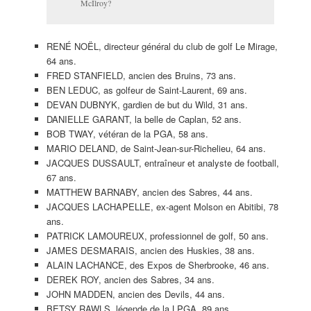
McIlroy?
RENÉ NOËL, directeur général du club de golf Le Mirage,
64 ans.
FRED STANFIELD, ancien des Bruins, 73 ans.
BEN LEDUC, as golfeur de Saint-Laurent, 69 ans.
DEVAN DUBNYK, gardien de but du Wild, 31 ans.
DANIELLE GARANT, la belle de Caplan, 52 ans.
BOB TWAY, vétéran de la PGA, 58 ans.
MARIO DELAND, de Saint-Jean-sur-Richelieu, 64 ans.
JACQUES DUSSAULT, entraîneur et analyste de football,
67 ans.
MATTHEW BARNABY, ancien des Sabres, 44 ans.
JACQUES LACHAPELLE, ex-agent Molson en Abitibi, 78
ans.
PATRICK LAMOUREUX, professionnel de golf, 50 ans.
JAMES DESMARAIS, ancien des Huskies, 38 ans.
ALAIN LACHANCE, des Expos de Sherbrooke, 46 ans.
DEREK ROY, ancien des Sabres, 34 ans.
JOHN MADDEN, ancien des Devils, 44 ans.
BETSY RAWLS, légende de la LPGA, 89 ans.