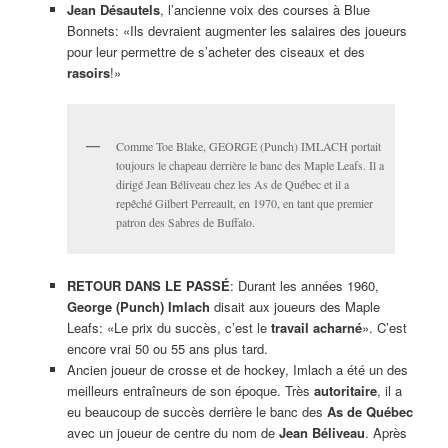
Jean Désautels
, l’ancienne voix des courses à Blue
Bonnets: «Ils devraient augmenter les salaires des joueurs
pour leur permettre de s’acheter des ciseaux et des
rasoirs
!»
Comme Toe Blake, GEORGE (Punch) IMLACH portait
toujours le chapeau derrière le banc des Maple Leafs. Il a
dirigé Jean Béliveau chez les As de Québec et il a
repêché Gilbert Perreault, en 1970, en tant que premier
patron des Sabres de Buffalo.
RETOUR DANS LE PASSÉ
: Durant les années 1960,
George (P
unch) Imlach
disait aux joueurs des Maple
Leafs: «Le prix du succès, c’est le
travail acharné
». C’est
encore vrai 50 ou 55 ans plus tard.
Ancien joueur de crosse et de hockey, Imlach a été un des
meilleurs entraîneurs de son époque. Très
autoritaire
, il a
eu beaucoup de succès derrière le banc des
As de Québec
avec un joueur de centre du nom de
Jean Béliveau
. Après