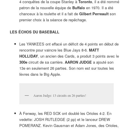
4 conquêtes de la coupe Stanley à
Toronto
, il a été nommé
patron de la nouvelle équipe de
Buffalo
en 1970. Il a été
chanceux à la roulette et il a fait de
Gilbert Perreault
son
premier choix à la séance de repêchage.
LES ÉCHOS DU BASEBALL
Les YANKEES ont effacé un déficit de 4 points en début de
rencontre pour vaincre les Blue Jays 8-6.
MATT
HOLLIDAY
, un ancien des Cards, a produit 3 points avec le
300e
circuit de sa carrière.
AARON JUDGE
a ajouté son
13e en seulement 26 parties. Son nom est sur toutes les
lèvres dans le Big Apple.
Aaron Judge: 13 circuits en 26 parties!
À Fenway, les RED SOX ont doublé les Orioles 4-2. En
vedette: JOSH RUTLEDGE (2 pp) et le lanceur DREW
POMERANZ. Kevin Gausman et Adam Jones, des Orioles,