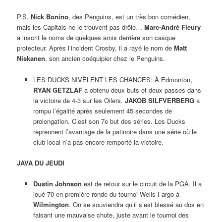
P.S.
Nick Bonino
, des Penguins, est un très bon comédien,
mais les Capitals ne le trouvent pas drôle…
Marc-André Fleury
a inscrit le noms de quelques amis derrière son casque
protecteur. Après l’incident Crosby, il a rayé le nom de
Matt
Niskanen
, son ancien coéquipier chez le Penguins.
LES DUCKS NIVÈLENT LES CHANCES: À Edmonton,
RYAN GETZLAF
a obtenu deux buts et deux passes dans
la victoire de 4-3 sur les Oilers.
JAKOB SILFVERBERG
a
rompu l’égalité après seulement 45 secondes de
prolongation. C’est son 7e but des séries. Les Ducks
reprennent l’avantage de la patinoire dans une série où le
club local n’a pas encore remporté la victoire.
JAVA DU JEUDI
Dustin Johnson
est de retour sur le circuit de la PGA. Il a
joué 70 en première ronde du tournoi Wells Fargo à
Wilmington
. On se souviendra qu’il s’est blessé au dos en
faisant une mauvaise chute, juste avant le tournoi des