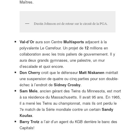
Maîtres.
Dustin Johnson est de retour sur le circuit de la PGA.
Val-d’Or
aura son Centre
Multisports
adjacent à la
polyvalente Le Carrefour. Un projet de
12
millions en
collaboration avec les trois paliers de gouvernement. Il y
aura deux grands gymnases, une palestre, un mur
d’escalade et quoi encore.
Don Cherry
croit que le défenseur
Matt Niskanen
méritait
une suspension de quatre ou cinq parties pour son double-
échec à l’endroit de
Sidney Crosby
.
Sam Mele
, ancien gérant des Twins du Minnesota, est mort
à sa résidence du Massachusetts. Il avait 95 ans. En 1965,
il a mené les Twins au championnat, mais ils ont perdu le
7e match de la Série mondiale contre un certain
Sandy
Koufax
.
Barry Trotz
a l’air d’un agent du KGB derrière le banc des
Capitals!