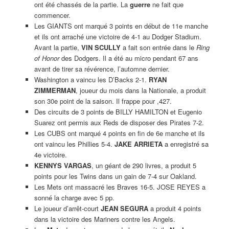
ont été chassés de la partie. La
guerre
ne fait que
commencer.
Les GIANTS ont marqué 3 points en début de 11e manche
et ils ont arraché une victoire de 4-1 au Dodger Stadium.
Avant la partie,
VIN SCULLY
a fait son entrée dans le
Ring
of Honor
des Dodgers. Il a été au micro pendant 67 ans
avant de tirer sa révérence, l’automne dernier.
Washington a vaincu les D’Backs 2-1.
RYAN
ZIMMERMAN
, joueur du mois dans la Nationale, a produit
son 30e point de la saison. Il frappe pour ,427.
Des circuits de 3 points de BILLY HAMILTON et Eugenio
Suarez ont permis aux Reds de disposer des Pirates 7-2.
Les CUBS ont marqué 4 points en fin de 6e manche et ils
ont vaincu les Phillies 5-4.
JAKE ARRIETA
a enregistré sa
4e victoire.
KENNYS VARGAS
, un géant de 290 livres, a produit 5
points pour les Twins dans un gain de 7-4 sur Oakland.
Les Mets ont massacré les Braves 16-5. JOSE REYES a
sonné la charge avec 5 pp.
Le joueur d’arrêt-court
JEAN SEGURA
a produit 4 points
dans la victoire des Mariners contre les Angels.