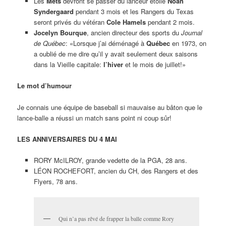
Les
Mets
devront se passer du lanceur étoile
Noah
Syndergaard
pendant 3 mois et les Rangers du Texas
seront privés du vétéran
Cole Hamels
pendant 2 mois.
Jocelyn Bourque
, ancien directeur des sports du
Journal
de Québec
: «Lorsque j’ai déménagé à
Québec
en 1973, on
a oublié de me dire qu’il y avait seulement deux saisons
dans la Vieille capitale:
l’hiver
et le mois de juillet!»
Le mot d’humour
Je connais une équipe de baseball si mauvaise au bâton que le
lance-balle a réussi un match sans point ni coup sûr!
LES ANNIVERSAIRES DU 4 MAI
RORY McILROY, grande vedette de la PGA, 28 ans.
LÉON ROCHEFORT, ancien du CH, des Rangers et des
Flyers, 78 ans.
Qui n’a pas rêvé de frapper la balle comme Rory