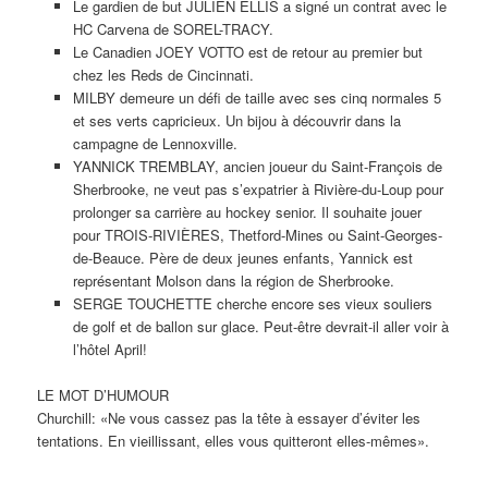
Le gardien de but JULIEN ELLIS a signé un contrat avec le
HC Carvena de SOREL-TRACY.
Le Canadien JOEY VOTTO est de retour au premier but
chez les Reds de Cincinnati.
MILBY demeure un défi de taille avec ses cinq normales 5
et ses verts capricieux. Un bijou à découvrir dans la
campagne de Lennoxville.
YANNICK TREMBLAY, ancien joueur du Saint-François de
Sherbrooke, ne veut pas s’expatrier à Rivière-du-Loup pour
prolonger sa carrière au hockey senior. Il souhaite jouer
pour TROIS-RIVIÈRES, Thetford-Mines ou Saint-Georges-
de-Beauce. Père de deux jeunes enfants, Yannick est
représentant Molson dans la région de Sherbrooke.
SERGE TOUCHETTE cherche encore ses vieux souliers
de golf et de ballon sur glace. Peut-être devrait-il aller voir à
l’hôtel April!
LE MOT D’HUMOUR
Churchill: «Ne vous cassez pas la tête à essayer d’éviter les
tentations. En vieillissant, elles vous quitteront elles-mêmes».