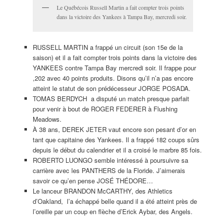
Le Québécois Russell Martin a fait compter trois points
dans la victoire des Yankees à Tampa Bay, mercredi soir.
RUSSELL MARTIN a frappé un circuit (son 15e de la
saison) et il a fait compter trois points dans la victoire des
YANKEES contre Tampa Bay mercredi soir. Il frappe pour
,202 avec 40 points produits. Disons qu’il n’a pas encore
atteint le statut de son prédécesseur JORGE POSADA.
TOMAS BERDYCH a disputé un match presque parfait
pour venir à bout de ROGER FEDERER à Flushing
Meadows.
À 38 ans, DEREK JETER vaut encore son pesant d’or en
tant que capitaine des Yankees. Il a frappé 182 coups sûrs
depuis le début du calendrier et il a croisé le marbre 85 fois.
ROBERTO LUONGO semble intéressé à poursuivre sa
carrière avec les PANTHERS de la Floride. J’aimerais
savoir ce qu’en pense JOSÉ THÉDORE…
Le lanceur BRANDON McCARTHY, des Athletics
d’Oakland, l’a échappé belle quand il a été atteint près de
l’oreille par un coup en flèche d’Erick Aybar, des Angels.