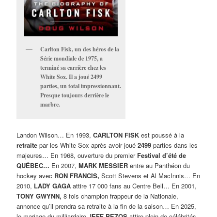
Carlton Fisk, un des héros de la
Série mondiale de 1975, a
terminé sa carrière chez les
White Sox. Il a joué 2499
parties, un total impressionnant.
Presque toujours derrière le
marbre.
Landon Wilson… En 1993,
CARLTON FISK
est poussé à la
retraite
par les White Sox après avoir joué
2499
parties dans les
majeures… En 1968, ouverture du premier
Festival d’été de
QUÉBEC…
En 2007,
MARK MESSIER
entre au Panthéon du
hockey avec
RON FRANCIS,
Scott Stevens et Al MacInnis… En
2010,
LADY GAGA
attire 17 000 fans au Centre Bell… En 2001,
TONY GWYNN,
8 fois champion frappeur de la Nationale,
annonce qu’il prendra sa retraite à la fin de la saison… En 2025,
le mariage du milliardaire
JEFF BEZOS
attire plein de célébrités