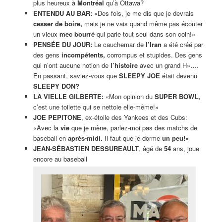
plus heureux à
Montréal
qu’à Ottawa?
ENTENDU AU BAR:
«Des fois, je me dis que je devrais
cesser de boire,
mais je ne vais quand même pas écouter
un vieux
mec bourré
qui parle tout seul dans son coin!»
PENSÉE DU JOUR:
Le cauchemar de
l’Iran
a été créé par
des gens
incompétents,
corrompus et stupides. Des gens
qui n’ont aucune notion de
l’histoire
avec un grand H»….
En passant, saviez-vous que
SLEEPY JOE
était devenu
SLEEPY DON?
LA VIELLE GILBERTE:
«Mon opinion du
SUPER BOWL,
c’est une toilette qui se nettoie elle-même!»
JOE PEPITONE
, ex-étoile des Yankees et des Cubs:
«Avec la
vie
que je mène, parlez-moi pas des matchs de
baseball en
après-midi.
Il faut que je dorme
un peu!»
JEAN-SÉBASTIEN DESSUREAULT
, âgé de
54
ans, joue
encore au baseball