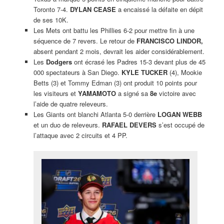
Toronto 7-4.
DYLAN CEASE
a encaissé la défaite en dépit
de ses 10K.
Les Mets ont battu les Phillies 6-2 pour mettre fin à une
séquence de 7 revers. Le retour de
FRANCISCO LINDOR,
absent pendant 2 mois, devrait les aider considérablement.
Les
Dodgers
ont écrasé les Padres 15-3 devant plus de 45
000 spectateurs à San Diego.
KYLE TUCKER
(4), Mookie
Betts (3) et Tommy Edman (3) ont produit 10 points pour
les visiteurs et
YAMAMOTO
a signé sa
8e
victoire avec
l’aide de quatre releveurs.
Les Giants ont blanchi Atlanta 5-0 derrière
LOGAN WEBB
et un duo de releveurs.
RAFAEL DEVERS
s’est occupé de
l’attaque avec 2 circuits et 4 PP.