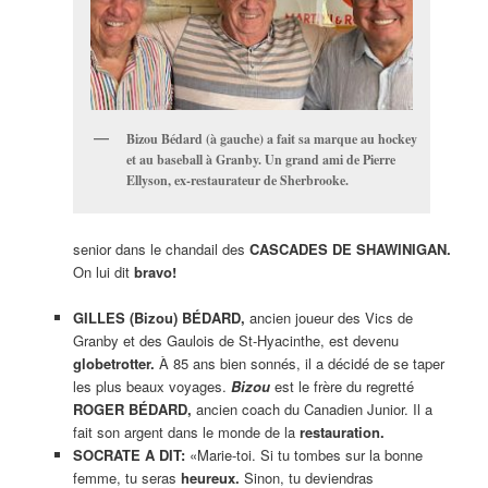
Bizou Bédard (à gauche) a fait sa marque au hockey
et au baseball à Granby. Un grand ami de Pierre
Ellyson, ex-restaurateur de Sherbrooke.
senior dans le chandail des
CASCADES DE SHAWINIGAN.
On lui dit
bravo!
GILLES (Bizou) BÉDARD,
ancien joueur des Vics de
Granby et des Gaulois de St-Hyacinthe, est devenu
globetrotter.
À 85 ans bien sonnés, il a décidé de se taper
les plus beaux voyages.
Bizou
est le frère du regretté
ROGER BÉDARD,
ancien coach du Canadien Junior. Il a
fait son argent dans le monde de la
restauration.
SOCRATE A DIT:
«Marie-toi. Si tu tombes sur la bonne
femme, tu seras
heureux.
Sinon, tu deviendras