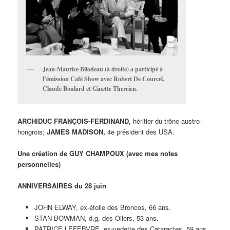
Jean-Maurice Bilodeau (à droite) a participé à
l’émission Café Show avec Robert De Courcel,
Claude Boulard et Ginette Therrien.
ARCHIDUC FRANÇOIS-FERDINAND,
héritier du trône austro-
hongrois;
JAMES MADISON,
4e président des USA.
Une création de GUY CHAMPOUX (avec mes notes
personnelles)
ANNIVERSAIRES du 28 juin
JOHN ELWAY, ex-étoile des Broncos, 66 ans.
STAN BOWMAN, d.g. des Oilers, 53 ans.
PATRICE LEFEBVRE, ex-vedette des Cataractes, 59 ans.