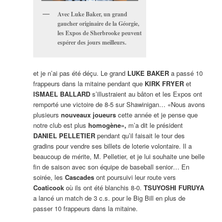
Avec Luke Baker, un grand
gaucher originaire de la Géorgie,
les Expos de Sherbrooke peuvent
espérer des jours meilleurs.
et je n’ai pas été déçu. Le grand
LUKE BAKER
a passé 10
frappeurs dans la mitaine pendant que
KIRK FRYER
et
ISMAEL BALLARD
s’illustraient au bâton et les Expos ont
remporté une victoire de 8-5 sur Shawinigan… «Nous avons
plusieurs
nouveaux joueurs
cette année et je pense que
notre club est plus
homogène»,
m’a dit le président
DANIEL PELLETIER
pendant qu’il faisait le tour des
gradins pour vendre ses billets de loterie volontaire. Il a
beaucoup de mérite, M. Pelletier, et je lui souhaite une belle
fin de saison avec son équipe de baseball senior… En
soirée, les
Cascades
ont poursuivi leur route vers
Coaticook
où ils ont été blanchis 8-0.
TSUYOSHI FURUYA
a lancé un match de 3 c.s. pour le Big Bill en plus de
passer 10 frappeurs dans la mitaine.