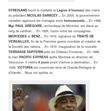
STREISAND
reçoit la médaille la
Légion d’honneur
des mains
du président
NICOLAS SARKOZY…
En 2005, le gouvernement
canadien approuve les mariages entre
homosexuels…
En 1988,
Mgr PAUL GRÉGOIRE,
archevêque de Montréal, est élevé au
rang de cardinal…. En 1926, fusion entre les compagnies
MERCEDES
et
BENZ…
En 1919, signature du
TRAITÉ DE
VERSAILLES,
fin de la Première guerre mondiale et création de
la Société des nations… En 1879, inauguration de la nouvelle
TERRASSE DUFFERIN
près du Château Frontenac… En 1886,
le train
PACIFIC EXPRESS
quitte Montréal en direction de
Vancouver. Il mettra
6 jours
avant d’arriver à destination… En
1838,
VICTORIA
est couronnée reine de Grande-Bretagne et
d’Irlande… Nous ont quittés un