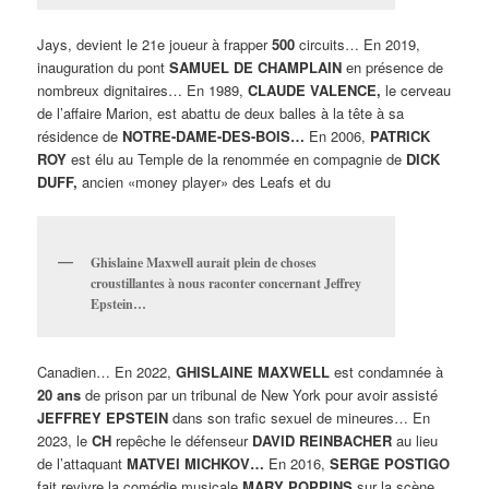
Jays, devient le 21e joueur à frapper
500
circuits… En 2019,
inauguration du pont
SAMUEL DE CHAMPLAIN
en présence de
nombreux dignitaires… En 1989,
CLAUDE VALENCE,
le cerveau
de l’affaire Marion, est abattu de deux balles à la tête à sa
résidence de
NOTRE-DAME-DES-BOIS…
En 2006,
PATRICK
ROY
est élu au Temple de la renommée en compagnie de
DICK
DUFF,
ancien «money player» des Leafs et du
Ghislaine Maxwell aurait plein de choses
croustillantes à nous raconter concernant Jeffrey
Epstein…
Canadien… En 2022,
GHISLAINE MAXWELL
est condamnée à
20 ans
de prison par un tribunal de New York pour avoir assisté
JEFFREY EPSTEIN
dans son trafic sexuel de mineures… En
2023, le
CH
repêche le défenseur
DAVID REINBACHER
au lieu
de l’attaquant
MATVEI MICHKOV…
En 2016,
SERGE POSTIGO
fait revivre la comédie musicale
MARY POPPINS
sur la scène