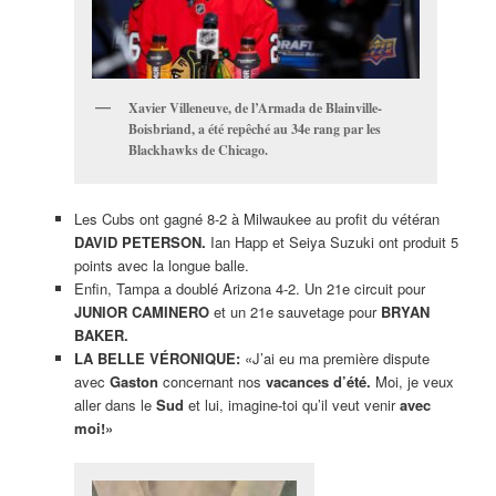
Xavier Villeneuve, de l’Armada de Blainville-
Boisbriand, a été repêché au 34e rang par les
Blackhawks de Chicago.
Les Cubs ont gagné 8-2 à Milwaukee au profit du vétéran
DAVID PETERSON.
Ian Happ et Seiya Suzuki ont produit 5
points avec la longue balle.
Enfin, Tampa a doublé Arizona 4-2. Un 21e circuit pour
JUNIOR CAMINERO
et un 21e sauvetage pour
BRYAN
BAKER.
LA BELLE VÉRONIQUE:
«J’ai eu ma première dispute
avec
Gaston
concernant nos
vacances d’été.
Moi, je veux
aller dans le
Sud
et lui, imagine-toi qu’il veut venir
avec
moi!»