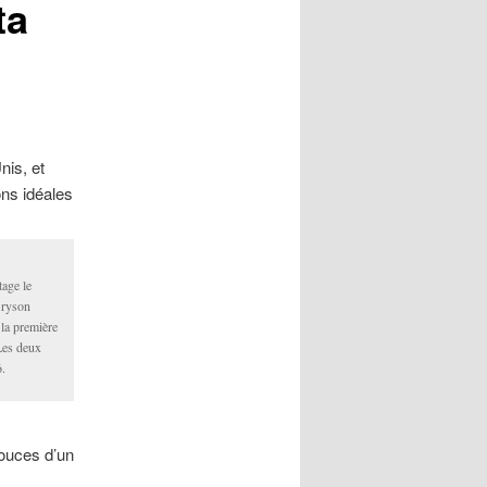
ta
is, et
ns idéales
age le
Bryson
la première
Les deux
.
pouces d’un