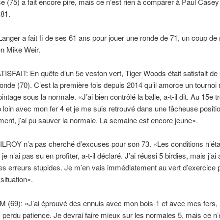
e (75) a fait encore pire, mais ce n’est rien à comparer à Paul Casey 
 81.
anger a fait fi de ses 61 ans pour jouer une ronde de 71, un coup de
en Mike Weir.
SFAIT: En quête d’un 5e veston vert, Tiger Woods était satisfait de
onde (70). C’est la première fois depuis 2014 qu’il amorce un tournoi
ntage sous la normale. «J’ai bien contrôlé la balle, a-t-il dit. Au 15e tro
p loin avec mon fer 4 et je me suis retrouvé dans une fâcheuse positio
nt, j’ai pu sauver la normale. La semaine est encore jeune».
ROY n’a pas cherché d’excuses pour son 73. «Les conditions n’éta
et je n’ai pas su en profiter, a-t-il déclaré. J’ai réussi 5 birdies, mais j’ai
s erreurs stupides. Je m’en vais immédiatement au vert d’exercice 
 situation».
(69): «J’ai éprouvé des ennuis avec mon bois-1 et avec mes fers, 
s perdu patience. Je devrai faire mieux sur les normales 5, mais ce n’