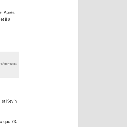
ée. Après
t il a
d’admirateurs
 et Kevin
ux que 73.