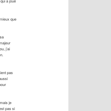
qui a joué
 mieux que
 sa
 majeur
u, j’ai
n.
ient pas
 aussi
pour
mais je
est pas si