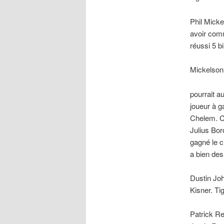
Phil Mickel
avoir com
réussi 5 bi
Mickelson 
pourrait a
joueur à g
Chelem. C
Julius Boro
gagné le c
a bien des
Dustin Joh
Kisner. Ti
Patrick Re