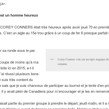
 ça».
est un homme heureux
n COREY CONNERS était très heureux après avoir joué 70 en premiè
. C’est un aigle au 15e trou grâce à un coup de fer 6 presque parfait q
r sa ronde sous le par.
Corey Conners vole sur un tapis magique de
 coups de moins qu’à ma
semaine.
site ici en 2015, a-t-il
J’ai réussi plusieurs bons
e suis très content du
e sais que je suis chanceux de participer au tournoi et je tente d’en pro
l y avait plein de Canadiens pour m’encourager et je les en remerci
sait partie du premier groupe à prendre le départ, jeudi matin, et il a 
Jack Nicklaus avant de frapper sa première balle. Nicklaus était sur le 