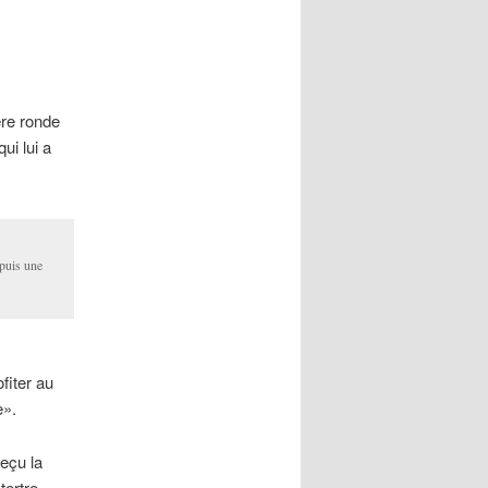
re ronde
ui lui a
puis une
fiter au
e».
reçu la
tertre