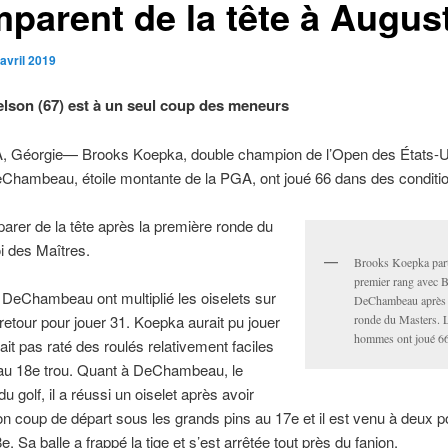
mparent de la tête à Augus
avril 2019
elson (67) est à un seul coup des meneurs
Géorgie— Brooks Koepka, double champion de l’Open des États-Un
Chambeau, étoile montante de la PGA, ont joué 66 dans des conditio
arer de la tête après la première ronde du
i des Maîtres.
Brooks Koepka part
premier rang avec 
DeChambeau ont multiplié les oiselets sur
DeChambeau après 
ronde du Masters. 
 retour pour jouer 31. Koepka aurait pu jouer
hommes ont joué 66
vait pas raté des roulés relativement faciles
 au 18e trou. Quant à DeChambeau, le
u golf, il a réussi un oiselet après avoir
n coup de départ sous les grands pins au 17e et il est venu à deux 
e. Sa balle a frappé la tige et s’est arrêtée tout près du fanion.