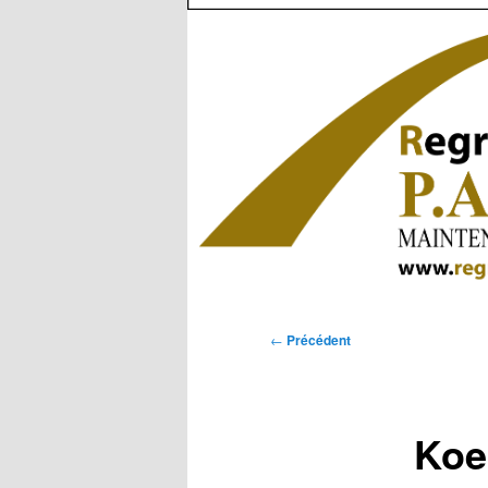
Navigation
←
Précédent
des
articles
Koe