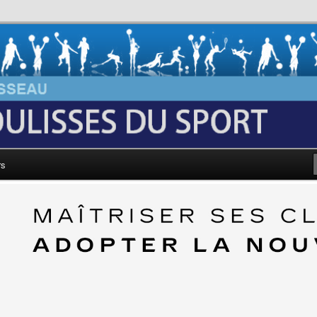
au: Les Coulisses du Sport
rs