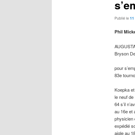
s’e
Publié le
11 
Phil Mick
AUGUSTA, 
Bryson De
pour s’emp
83e tourno
Koepka et 
le neuf de
64 s’il n’a
au 16e et
physicien d
expédié so
aigle au 18