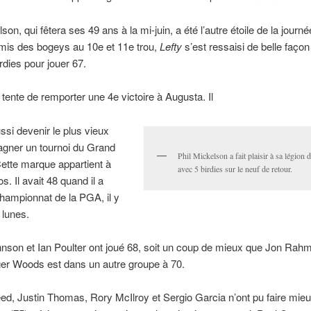
son, qui fêtera ses 49 ans à la mi-juin, a été l’autre étoile de la journ
mis des bogeys au 10e et 11e trou,
Lefty
s’est ressaisi de belle façon e
rdies pour jouer 67.
tente de remporter une 4e victoire à Augusta. Il
ussi devenir le plus vieux
agner un tournoi du Grand
Phil Mickelson a fait plaisir à sa légion 
ette marque appartient à
avec 5 birdies sur le neuf de retour.
s. Il avait 48 quand il a
hampionnat de la PGA, il y
 lunes.
nson et Ian Poulter ont joué 68, soit un coup de mieux que Jon Rahm
ger Woods est dans un autre groupe à 70.
ed, Justin Thomas, Rory McIlroy et Sergio Garcia n’ont pu faire mie