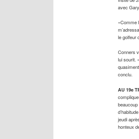
avec Gary 
«Comme lui
m’adressait
le golfeur
Conners vo
lui sourit
quasiment 
conclu.
AU 19e 
compliquer
beaucoup 
d’habitude
jeudi aprè
honteux d