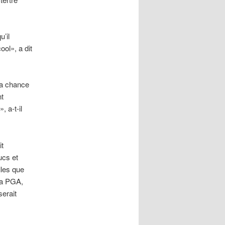
’il
ool», a dit
la chance
nt
 a-t-il
it
ucs et
les que
la PGA,
erait