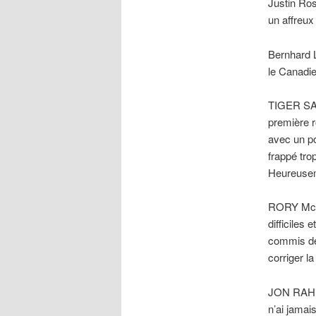
Justin Ros
un affreux
Bernhard L
le Canadi
TIGER SATI
première r
avec un poi
frappé tro
Heureuseme
RORY McIL
difficiles 
commis de
corriger la
JON RAHM 
n’ai jamai