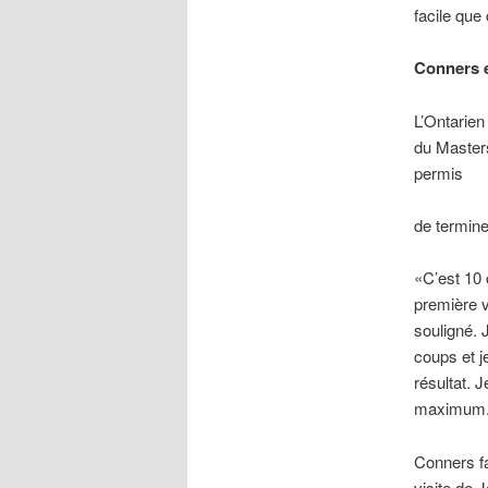
facile que
Conners 
L’Ontarie
du Masters
permis
de termine
«C’est 10
première vi
souligné. 
coups et j
résultat. J
maximum. I
Conners fai
visite de 