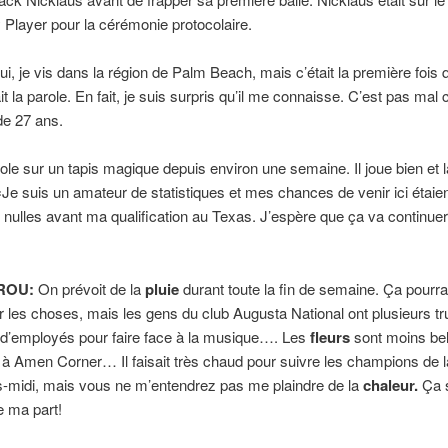
Player pour la cérémonie protocolaire.
, je vis dans la région de Palm Beach, mais c’était la première fois qu
 la parole. En fait, je suis surpris qu’il me connaisse. C’est pas mal c
 de 27 ans.
le sur un tapis magique depuis environ une semaine. Il joue bien et 
. «Je suis un amateur de statistiques et mes chances de venir ici étaie
nulles avant ma qualification au Texas. J’espère que ça va continuer»,
TROU:
On prévoit de la
pluie
durant toute la fin de semaine. Ça pourra
 les choses, mais les gens du club Augusta National ont plusieurs tr
d’employés pour faire face à la musique…. Les
fleurs
sont moins bel
 à Amen Corner… Il faisait très chaud pour suivre les champions de 
s-midi, mais vous ne m’entendrez pas me plaindre de la
chaleur.
Ça s
e ma part!