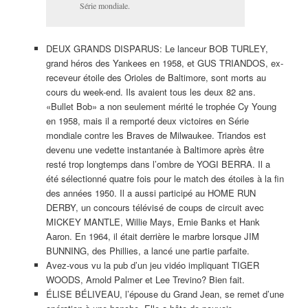
Série mondiale.
DEUX GRANDS DISPARUS: Le lanceur BOB TURLEY,
grand héros des Yankees en 1958, et GUS TRIANDOS, ex-
receveur étoile des Orioles de Baltimore, sont morts au
cours du week-end. Ils avaient tous les deux 82 ans.
«Bullet Bob» a non seulement mérité le trophée Cy Young
en 1958, mais il a remporté deux victoires en Série
mondiale contre les Braves de Milwaukee. Triandos est
devenu une vedette instantanée à Baltimore après être
resté trop longtemps dans l’ombre de YOGI BERRA. Il a
été sélectionné quatre fois pour le match des étoiles à la fin
des années 1950. Il a aussi participé au HOME RUN
DERBY, un concours télévisé de coups de circuit avec
MICKEY MANTLE, Willie Mays, Ernie Banks et Hank
Aaron. En 1964, il était derrière le marbre lorsque JIM
BUNNING, des Phillies, a lancé une partie parfaite.
Avez-vous vu la pub d’un jeu vidéo impliquant TIGER
WOODS, Arnold Palmer et Lee Trevino? Bien fait.
ÉLISE BÉLIVEAU, l’épouse du Grand Jean, se remet d’une