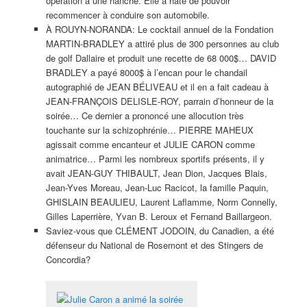
opération à une hanche. Elle a hâte de pouvoir
recommencer à conduire son automobile.
À ROUYN-NORANDA: Le cocktail annuel de la Fondation
MARTIN-BRADLEY a attiré plus de 300 personnes au club
de golf Dallaire et produit une recette de 68 000$… DAVID
BRADLEY a payé 8000$ à l’encan pour le chandail
autographié de JEAN BÉLIVEAU et il en a fait cadeau à
JEAN-FRANÇOIS DELISLE-ROY, parrain d’honneur de la
soirée… Ce dernier a prononcé une allocution très
touchante sur la schizophrénie… PIERRE MAHEUX
agissait comme encanteur et JULIE CARON comme
animatrice… Parmi les nombreux sportifs présents, il y
avait JEAN-GUY THIBAULT, Jean Dion, Jacques Blais,
Jean-Yves Moreau, Jean-Luc Racicot, la famille Paquin,
GHISLAIN BEAULIEU, Laurent Laflamme, Norm Connelly,
Gilles Laperrière, Yvan B. Leroux et Fernand Baillargeon.
Saviez-vous que CLÉMENT JODOIN, du Canadien, a été
défenseur du National de Rosemont et des Stingers de
Concordia?