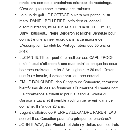
ronde lors des deux prochaines séances de repêchage.
C’est ce qu’on appelle mettre ses culottes.
Le club de golf LE PORTAGE ouvrira ses portes le 30
mars. DANIEL PELLETIER, président du conseil
d’administration, mise sur les STÉPHANE L’ÉCUYER,
Dany Rousseau, Pierre Bergeron et Michel Demeule pour
connaître une année record dans la campagne de
L’Assomption. Le club Le Portage fêtera ses 50 ans en
2013.
LUCIAN BUTE est peut-être meilleur que CARL FROCH,
mais il peut s’attendre à une dure bataille lorsque les deux
hommes croiseront le fer à Nottingham le 26 mai. Devant
une foule hostile, il devra sortir tout son arsenal.
ÉMILE BOUCHARD, des Stingers de Concordia, terminera
bientôt ses études en finances à l’université du même nom.
Il a commencé à travailler pour la Banque Royale du
Canada à Laval et il semble avoir un bel avenir dans ce
domaine. Il n’a que 23 ans.
L’agent d’affaires de PIERRE-ALEXANDRE PARENTEAU
se sert-il du Canadien pour faire grimper les enchères?
JOHN ELWAY, Jim Plunkett et Johnny Unitas sont les trois