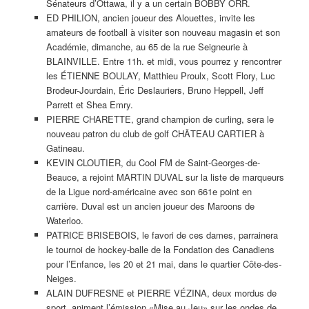
Sénateurs d’Ottawa, il y a un certain BOBBY ORR.
ED PHILION, ancien joueur des Alouettes, invite les
amateurs de football à visiter son nouveau magasin et son
Académie, dimanche, au 65 de la rue Seigneurie à
BLAINVILLE. Entre 11h. et midi, vous pourrez y rencontrer
les ÉTIENNE BOULAY, Matthieu Proulx, Scott Flory, Luc
Brodeur-Jourdain, Éric Deslauriers, Bruno Heppell, Jeff
Parrett et Shea Emry.
PIERRE CHARETTE, grand champion de curling, sera le
nouveau patron du club de golf CHÂTEAU CARTIER à
Gatineau.
KEVIN CLOUTIER, du Cool FM de Saint-Georges-de-
Beauce, a rejoint MARTIN DUVAL sur la liste de marqueurs
de la Ligue nord-américaine avec son 661e point en
carrière. Duval est un ancien joueur des Maroons de
Waterloo.
PATRICE BRISEBOIS, le favori de ces dames, parrainera
le tournoi de hockey-balle de la Fondation des Canadiens
pour l’Enfance, les 20 et 21 mai, dans le quartier Côte-des-
Neiges.
ALAIN DUFRESNE et PIERRE VÉZINA, deux mordus de
sport, animent l’émission «Mise au Jeu» sur les ondes de