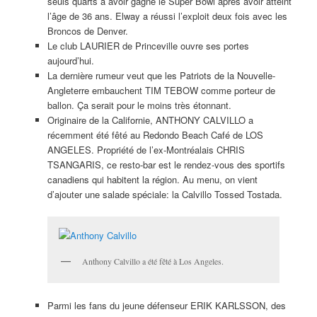
seuls quarts à avoir gagné le Super Bowl après avoir atteint
l’âge de 36 ans. Elway a réussi l’exploit deux fois avec les
Broncos de Denver.
Le club LAURIER de Princeville ouvre ses portes
aujourd’hui.
La dernière rumeur veut que les Patriots de la Nouvelle-
Angleterre embauchent TIM TEBOW comme porteur de
ballon. Ça serait pour le moins très étonnant.
Originaire de la Californie, ANTHONY CALVILLO a
récemment été fêté au Redondo Beach Café de LOS
ANGELES. Propriété de l’ex-Montréalais CHRIS
TSANGARIS, ce resto-bar est le rendez-vous des sportifs
canadiens qui habitent la région. Au menu, on vient
d’ajouter une salade spéciale: la Calvillo Tossed Tostada.
Anthony Calvillo a été fêté à Los Angeles.
Parmi les fans du jeune défenseur ERIK KARLSSON, des