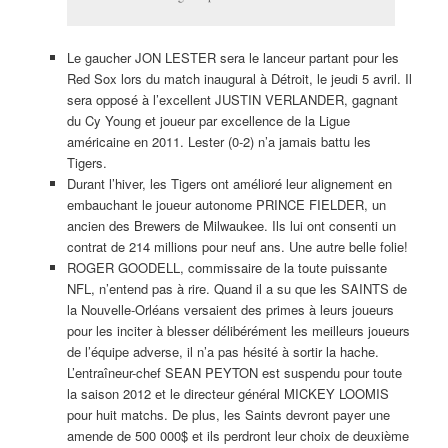
Le gaucher JON LESTER sera le lanceur partant pour les
Red Sox lors du match inaugural à Détroit, le jeudi 5 avril. Il
sera opposé à l’excellent JUSTIN VERLANDER, gagnant
du Cy Young et joueur par excellence de la Ligue
américaine en 2011. Lester (0-2) n’a jamais battu les
Tigers.
Durant l’hiver, les Tigers ont amélioré leur alignement en
embauchant le joueur autonome PRINCE FIELDER, un
ancien des Brewers de Milwaukee. Ils lui ont consenti un
contrat de 214 millions pour neuf ans. Une autre belle folie!
ROGER GOODELL, commissaire de la toute puissante
NFL, n’entend pas à rire. Quand il a su que les SAINTS de
la Nouvelle-Orléans versaient des primes à leurs joueurs
pour les inciter à blesser délibérément les meilleurs joueurs
de l’équipe adverse, il n’a pas hésité à sortir la hache.
L’entraîneur-chef SEAN PEYTON est suspendu pour toute
la saison 2012 et le directeur général MICKEY LOOMIS
pour huit matchs. De plus, les Saints devront payer une
amende de 500 000$ et ils perdront leur choix de deuxième