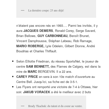
La dernière coupe: 25 ans déjà!
n’étaient pas encore nés en 1993…. Parmi les invités, il y
aura
JACQUES DEMERS
, Ronald Corey, Serge Savard,
Brian Bellows,
GUY CARBONNEAU,
Benoît Brunet,
Vincent Damphousse, Stéphan Lebeau, Rob Ramage,
MARIO ROBERGE,
Lyle Odelein, Gilbert Dionne, André
Boudrias et Charles Thiffault.
Selon Elliotte Friedman, du réseau SportsNet, le joueur de
centre
SAM BENNETT,
des Flames de Calgary, est dans la
mire de
MARC
BERGEVIN. Il a 22 ans.
CAREY PRICE
en sera à son 10e match d’ouverture au
Centre Bell. Jusqu’ici, sa fiche est de 3-5-1.
Les Flyers ont remporté une victoire de 7-4 à Ottawa, hier
soir.
JAKUB VORACEK
a été le meilleur avec 2 buts
Brady Tkachuk: du talent et du coeur au ventre.