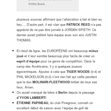
Pebble Beach.
plusieurs sources affirment que l’altercation a bel et bien eu
lieu…. D’autre part, il est clair que
PATRICK REED
n’a pas
apprécié de ne pas être jumelé à JORDAN SPIETH. Ce
dernier aurait préféré faire équipe avec son ami JUSTIN
THOMAS.
En bout de ligne, les EUROPÉENS ont beaucoup
mieux
joué
et il leur semble beaucoup plus facile de créer un
esprit d’équipe
pour ce genre de compétition. Dans le
camp des Américains, il y a quelques joueurs
égocentriques. Ajoutez à cela que
TIGER WOODS
(0-4) et
PHIL MICKELSON (0-2) n’ont rien fait qui vaille pendant
que le duo
MOLINARI-FLEETWOOD
brillait de tous ses
feux. Amen.
On aurait manqué de bière à
Berlin
depuis le passage
d’YVON LAMBERT!
ÉTIENNE PAPINEAU,
du club Pinegrove, connaît un
excellent début de saison avec l’équipe de golf de