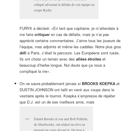
critiqué advenant la défaite de son équipe en
coupe Ryder.
FURYK a déclaré: «En tant que capitaine, je m’attendais à
me faire
critiquer
en cas de défaite, mais je n’ai pas
apprécié certains commentaires. J’aime tous les joueurs de
l’équipe, mes adjoints et même les
caddies.
Notre plus gros
défi
à Paris, c’était le parcours. Les Européens sont rusés.
Ils ont choisi un terrain avec des
allées étroites
et
beaucoup d’herbe longue. Nul doute que ça nous a
compliqué la vie».
On ne saura probablement jamais si
BROOKS KOEPKA
et
DUSTIN JOHNSON ont failli en venir aux coups dans le
vestiaire après le tournoi. Koepka s’empresse de répéter
que D.J. est un de ses meilleurs amis, mais
Daniel Bernier et son ami Bob Pellerin,
de Sherbrooke, ont réalisé un rêve en
prenant un verre devant le 18e trou à