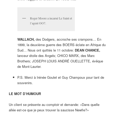
Roger Moore a incarné Le Saint et
l’agent OO7.
WALLACH,
des Dodgers, accroche ses crampons… En
1899, la deuxième guerre des BOERS éclate en Afrique du
Sud… Nous ont quittés le 11 octobre:
DEAN CHANCE,
lanceur étoile des Angels; CHICO MARX, des Marx
Brothers; JOSEPH LOUIS ANDRÉ OUELLETTE, évêque
de Mont-Laurier.
P.S. Merci à Irénée Goulet et Guy Champoux pour tant de
souvenirs.
LE MOT D’HUMOUR
Un client se présente au comptoir et demande: «Dans quelle
allée est-ce que je peux trouver la saucisse Newfie?»