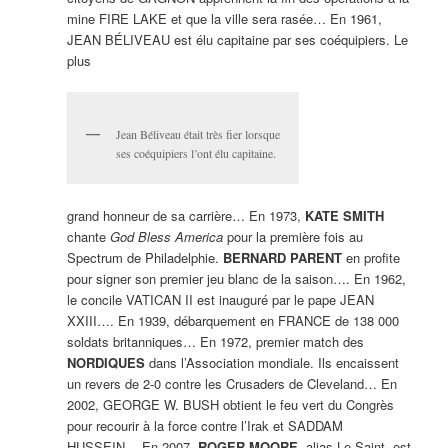
mine FIRE LAKE et que la ville sera rasée… En 1961,
JEAN BÉLIVEAU est élu capitaine par ses coéquipiers. Le
plus
Jean Béliveau était très fier lorsque
ses coéquipiers l’ont élu capitaine.
grand honneur de sa carrière… En 1973,
KATE SMITH
chante
God Bless America
pour la première fois au
Spectrum de Philadelphie.
BERNARD PARENT
en profite
pour signer son premier jeu blanc de la saison…. En 1962,
le concile VATICAN II est inauguré par le pape JEAN
XXIII…. En 1939, débarquement en FRANCE de 138 000
soldats britanniques… En 1972, premier match des
NORDIQUES
dans l’Association mondiale. Ils encaissent
un revers de 2-0 contre les Crusaders de Cleveland… En
2002, GEORGE W. BUSH obtient le feu vert du Congrès
pour recourir à la force contre l’Irak et SADDAM
HUSSEIN… En 2007,
ROGER MOORE,
alias Le Saint, est