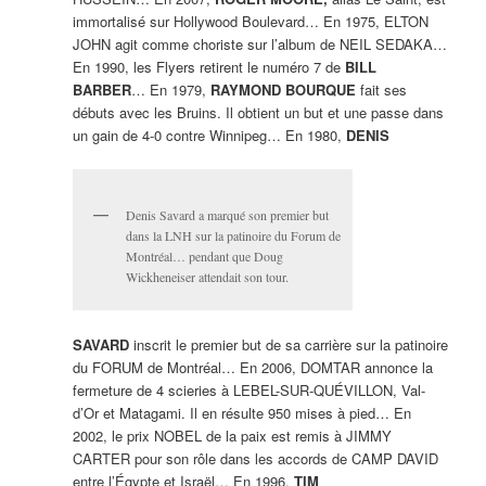
immortalisé sur Hollywood Boulevard… En 1975, ELTON
JOHN agit comme choriste sur l’album de NEIL SEDAKA…
En 1990, les Flyers retirent le numéro 7 de
BILL
BARBER
… En 1979,
RAYMOND BOURQUE
fait ses
débuts avec les Bruins. Il obtient un but et une passe dans
un gain de 4-0 contre Winnipeg… En 1980,
DENIS
Denis Savard a marqué son premier but
dans la LNH sur la patinoire du Forum de
Montréal… pendant que Doug
Wickheneiser attendait son tour.
SAVARD
inscrit le premier but de sa carrière sur la patinoire
du FORUM de Montréal… En 2006, DOMTAR annonce la
fermeture de 4 scieries à LEBEL-SUR-QUÉVILLON, Val-
d’Or et Matagami. Il en résulte 950 mises à pied… En
2002, le prix NOBEL de la paix est remis à JIMMY
CARTER pour son rôle dans les accords de CAMP DAVID
entre l’Égypte et Israël… En 1996,
TIM