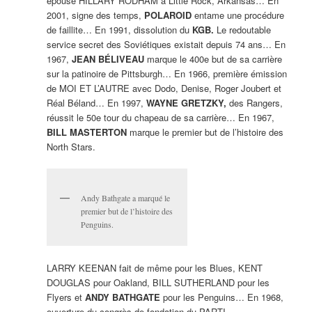
épouse HILLARY RODHAM à Little Rock, Arkansas… En
2001, signe des temps,
POLAROID
entame une procédure
de faillite… En 1991, dissolution du
KGB.
Le redoutable
service secret des Soviétiques existait depuis 74 ans… En
1967,
JEAN BÉLIVEAU
marque le 400e but de sa carrière
sur la patinoire de Pittsburgh… En 1966, première émission
de MOI ET L’AUTRE avec Dodo, Denise, Roger Joubert et
Réal Béland… En 1997,
WAYNE GRETZKY,
des Rangers,
réussit le 50e tour du chapeau de sa carrière… En 1967,
BILL MASTERTON
marque le premier but de l’histoire des
North Stars.
Andy Bathgate a marqué le
premier but de l’histoire des
Penguins.
LARRY KEENAN fait de même pour les Blues, KENT
DOUGLAS pour Oakland, BILL SUTHERLAND pour les
Flyers et
ANDY BATHGATE
pour les Penguins… En 1968,
ouverture du congrès de fondation du PARTI