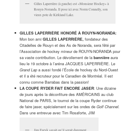
Gilles Laperrière (à gauche) est «Monsieur Hockey» à
Rouyn-Noranda. Il pose ici avec Norm Connelly, son
vieux pote de Kirkland Lake.
GILLES LAPERRIÈRE HONORÉ À ROUYN-NORANDA:
Mon bon ami
GILLES LAPERRIÈRE,
fondateur des
Citadelles de Rouyn et des As de Noranda, sera fêté par
l’Association de hockey mineur de ROUYN-NORANDA pour
sa vaste contribution. Le dévoilement de la
bannière
aura
lieu le 19 octobre à l’aréna JACQUES LAPERRIÈRE. Le
Grand Lap
a aussi fondé l’École de hockey du Nord-Ouest
et il a été recruteur pour le Canadien de Montréal. Il est
connu comme Barrabas dans la passion!
LA COUPE RYDER FAIT ENCORE JASER
: Une dizaine
de jours après la déconfiture des AMÉRICAINS au club
National de PARIS, le tournoi de la coupe Ryder continue
de faire jaser, spécialement sur les ondes de
Golf Channel.
Dans une entrevue avec Tim Rosaforte, JIM
Jim Furyk savait qu’il serait durement