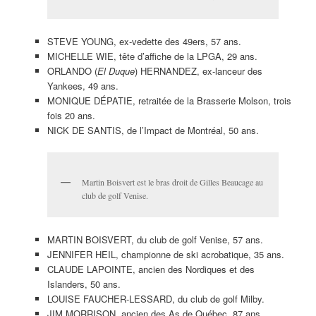
STEVE YOUNG, ex-vedette des 49ers, 57 ans.
MICHELLE WIE, tête d’affiche de la LPGA, 29 ans.
ORLANDO (
El Duque
) HERNANDEZ, ex-lanceur des
Yankees, 49 ans.
MONIQUE DÉPATIE, retraitée de la Brasserie Molson, trois
fois 20 ans.
NICK DE SANTIS, de l’Impact de Montréal, 50 ans.
Martin Boisvert est le bras droit de Gilles Beaucage au
club de golf Venise.
MARTIN BOISVERT, du club de golf Venise, 57 ans.
JENNIFER HEIL, championne de ski acrobatique, 35 ans.
CLAUDE LAPOINTE, ancien des Nordiques et des
Islanders, 50 ans.
LOUISE FAUCHER-LESSARD, du club de golf Milby.
JIM MORRISON, ancien des As de Québec, 87 ans.