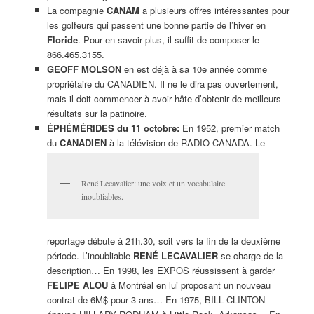
La compagnie
CANAM
a plusieurs offres intéressantes pour
les golfeurs qui passent une bonne partie de l’hiver en
Floride
. Pour en savoir plus, il suffit de composer le
866.465.3155.
GEOFF MOLSON
en est déjà à sa 10e année comme
propriétaire du CANADIEN. Il ne le dira pas ouvertement,
mais il doit commencer à avoir hâte d’obtenir de meilleurs
résultats sur la patinoire.
ÉPHÉMÉRIDES du 11 octobre:
En 1952, premier match
du
CANADIEN
à la télévision de RADIO-CANADA. Le
René Lecavalier: une voix et un vocabulaire
inoubliables.
reportage débute à 21h.30, soit vers la fin de la deuxième
période. L’inoubliable
RENÉ LECAVALIER
se charge de la
description… En 1998, les EXPOS réussissent à garder
FELIPE ALOU
à Montréal en lui proposant un nouveau
contrat de 6M$ pour 3 ans… En 1975, BILL CLINTON