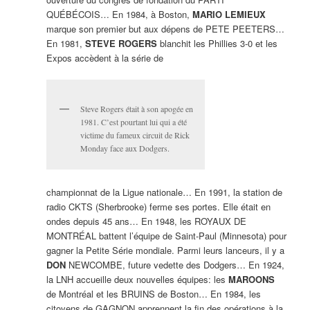
QUÉBÉCOIS… En 1984, à Boston,
MARIO LEMIEUX
marque son premier but aux dépens de PETE PEETERS…
En 1981,
STEVE ROGERS
blanchit les Phillies 3-0 et les
Expos accèdent à la série de
Steve Rogers était à son apogée en
1981. C’est pourtant lui qui a été
victime du fameux circuit de Rick
Monday face aux Dodgers.
championnat de la Ligue nationale… En 1991, la station de
radio CKTS (Sherbrooke) ferme ses portes. Elle était en
ondes depuis 45 ans… En 1948, les ROYAUX DE
MONTRÉAL battent l’équipe de Saint-Paul (Minnesota) pour
gagner la Petite Série mondiale. Parmi leurs lanceurs, il y a
DON
NEWCOMBE, future vedette des Dodgers… En 1924,
la LNH accueille deux nouvelles équipes: les
MAROONS
de Montréal et les BRUINS de Boston… En 1984, les
citoyens de GAGNON apprennent la fin des opérations à la