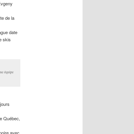
Evgeny
te de la
ngue date
e skis
une équipe
 jours
de Québec,
inoire avec