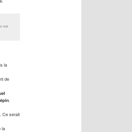
e.
ec son
s la
nt de
uel
épin
.
l
. Ce serait
 la