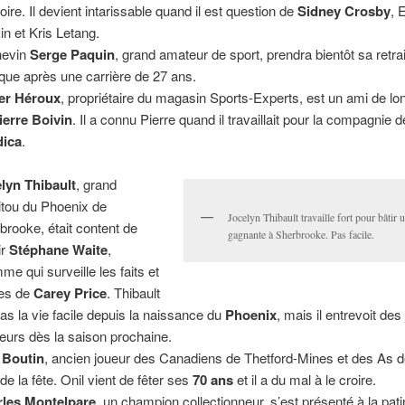
oire. Il devient intarissable quand il est question de
Sidney Crosby
, 
in et Kris Letang.
hevin
Serge Paquin
, grand amateur de sport, prendra bientôt sa retrai
tique après une carrière de 27 ans.
er Héroux
, propriétaire du magasin Sports-Experts, est un ami de lo
ierre Boivin
. Il a connu Pierre quand il travaillait pour la compagnie d
dica
.
lyn Thibault
, grand
tou du Phoenix de
Jocelyn Thibault travaille fort pour bâtir 
brooke, était content de
gagnante à Sherbrooke. Pas facile.
ir
Stéphane Waite
,
me qui surveille les faits et
es de
Carey Price
. Thibault
pas la vie facile depuis la naissance du
Phoenix
, mais il entrevoit des
leurs dès la saison prochaine.
 Boutin
, ancien joueur des Canadiens de Thetford-Mines et des As 
 de la fête. Onil vient de fêter ses
70 ans
et il a du mal à le croire.
les Montelpare
, un champion collectionneur, s’est présenté à la pat