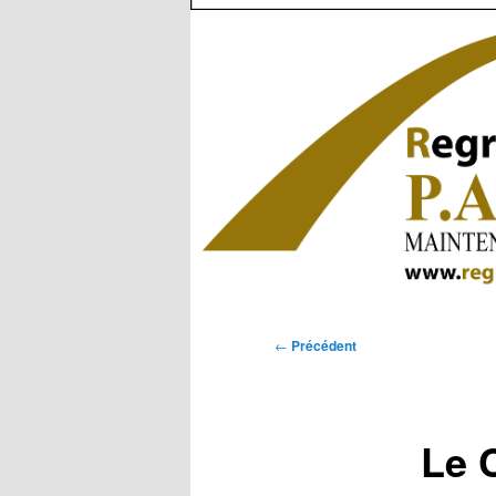
Navigation
←
Précédent
des
articles
Le C