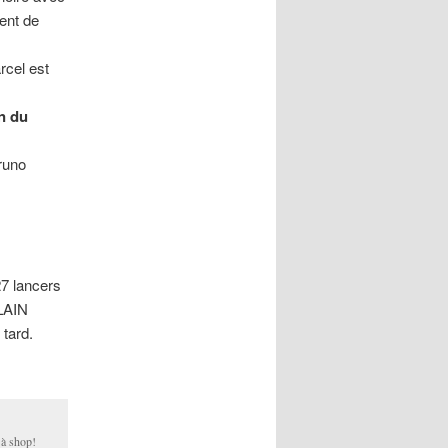
ent de
rcel est
n du
runo
7 lancers
ALAIN
 tard.
 à shop!