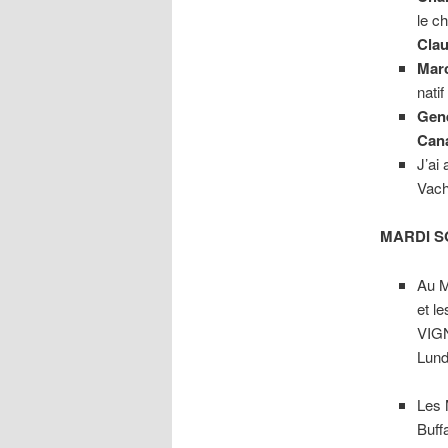
le c
Cla
Mar
nati
Gen
Cana
J’ai
Vach
MARDI S
Au M
et l
VIGN
Lund
Les 
Buf