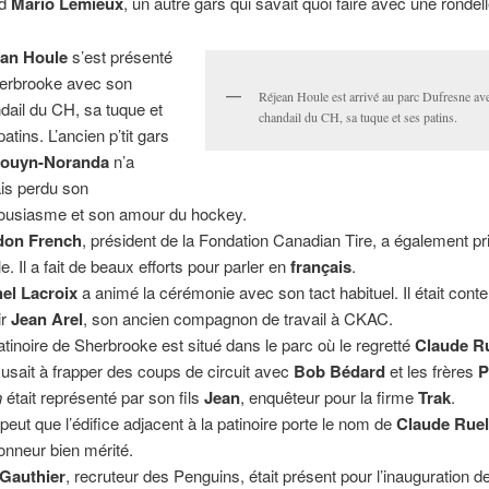
nd
Mario Lemieux
, un autre gars qui savait quoi faire avec une rondell
ean Houle
s’est présenté
erbrooke avec son
Réjean Houle est arrivé au parc Dufresne av
dail du CH, sa tuque et
chandail du CH, sa tuque et ses patins.
atins. L’ancien p’tit gars
ouyn-Noranda
n’a
is perdu son
ousiasme et son amour du hockey.
don French
, président de la Fondation Canadian Tire, a également pri
e. Il a fait de beaux efforts pour parler en
français
.
el Lacroix
a animé la cérémonie avec son tact habituel. Il était conte
ir
Jean Arel
, son ancien compagnon de travail à CKAC.
atinoire de Sherbrooke est situé dans le parc où le regretté
Claude R
usait à frapper des coups de circuit avec
Bob Bédard
et les frères
P
n
était représenté par son fils
Jean
, enquêteur pour la firme
Trak
.
e peut que l’édifice adjacent à la patinoire porte le nom de
Claude Rue
onneur bien mérité.
Gauthier
, recruteur des Penguins, était présent pour l’inauguration de