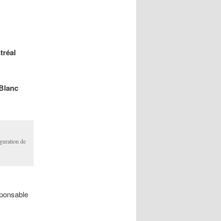
tréal
Blanc
guration de
sponsable