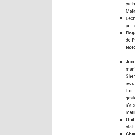
patin
Malk
L’éc
poli
Rog
de
P
Nor
Joce
mani
Sher
revo
l’hom
gest
n’a 
meil
Onil
était
Char