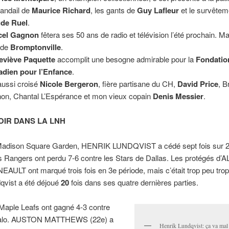
handail de
Maurice Richard
, les gants de
Guy Lafleur
et le survêtem
ude Ruel
.
cel Gagnon
fêtera ses 50 ans de radio et télévision l’été prochain. Ma
f de
Bromptonville
.
eviève Paquette
accomplit une besogne admirable pour la
Fondatio
dien pour l’Enfance
.
 aussi croisé
Nicole Bergeron
, fière partisane du CH,
David Price
, B
on, Chantal L’Espérance et mon vieux copain
Denis Messier
.
OIR DANS LA LNH
adison Square Garden, HENRIK LUNDQVIST a cédé sept fois sur 2
es Rangers ont perdu 7-6 contre les Stars de Dallas. Les protégés d’
EAULT ont marqué trois fois en 3e période, mais c’était trop peu trop
qvist a été déjoué
20
fois dans ses quatre dernières parties.
Maple Leafs ont gagné 4-3 contre
falo. AUSTON MATTHEWS (22e) a
Henrik Lundqvist: ça va mal