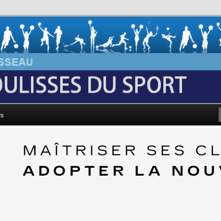
au: Les Coulisses du Sport
rs