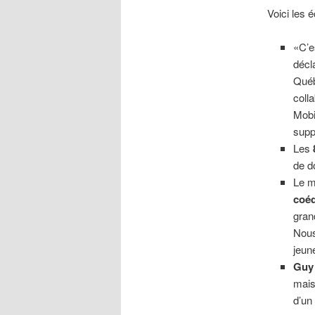
Voici les
«C’
décl
Québ
coll
Mobi
supp
Les
de do
Le m
coéq
gran
Nous
jeun
Guy
mais
d’un