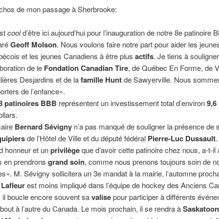
 échos de mon passage à Sherbrooke:
est
cool
d’être ici aujourd’hui pour l’inauguration de notre 8e patinoire 
aré
Geoff Molson
. Nous voulons faire notre part pour aider les jeune
écois et les jeunes Canadiens à être plus
actifs
. Je tiens à souligner
aboration de le
Fondation Canadian Tire
, de Québec En Forme, de V
lières Desjardins et de la
famille Hunt
de Sawyerville. Nous sommes
orters de l’enfance».
8 patinoires BBB
représentent un investissement total d’environ
9,6
llars.
aire
Bernard Sévigny
n’a pas manqué de souligner la présence de 
uipiers
de l’Hôtel de Ville et du député fédéral
Pierre-Luc Dussault
.
d honneur et un
privilège
que d’avoir cette patinoire chez nous, a-t-il 
 en prendrons
grand soin
, comme nous prenons toujours soin de n
es». M. Sévigny sollicitera un 3e mandat à la mairie, l’automne procha
 Lafleur
est moins impliqué dans l’équipe de hockey des Anciens Ca
 il boucle encore souvent sa
valise
pour participer à différents évén
 bout à l’autre du Canada. Le mois prochain, il se rendra à
Saskatoo