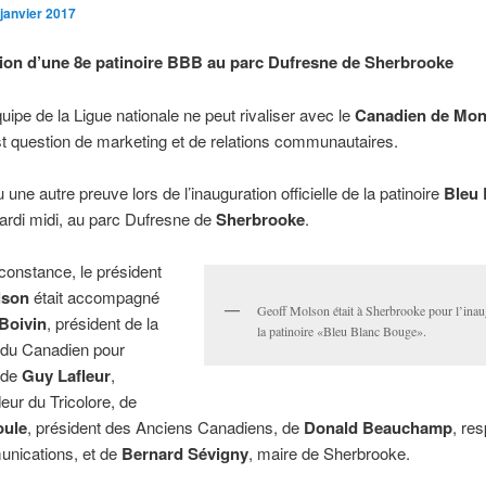
 janvier 2017
ion d’une 8e patinoire BBB au parc Dufresne de Sherbrooke
ipe de la Ligue nationale ne peut rivaliser avec le
Canadien de Mon
st question de marketing et de relations communautaires.
 une autre preuve lors de l’inauguration officielle de la patinoire
Bleu 
ardi midi, au parc Dufresne de
Sherbrooke
.
rconstance, le président
lson
était accompagné
Geoff Molson était à Sherbrooke pour l’inau
 Boivin
, président de la
la patinoire «Bleu Blanc Bouge».
 du Canadien pour
 de
Guy Lafleur
,
ur du Tricolore, de
oule
, président des Anciens Canadiens, de
Donald Beauchamp
, re
nications, et de
Bernard Sévigny
, maire de Sherbrooke.