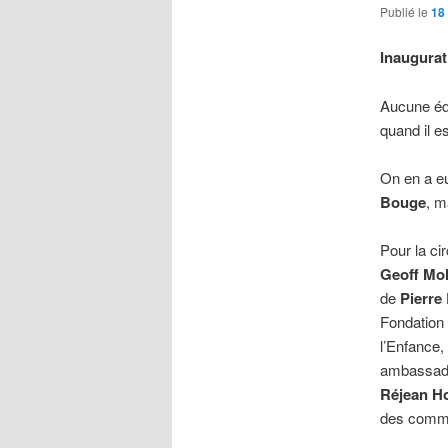
Publié le
18
Inaugurat
Aucune équ
quand il e
On en a eu
Bouge
, m
Pour la ci
Geoff Mo
de
Pierre
Fondation
l’Enfance,
ambassade
Réjean H
des commu