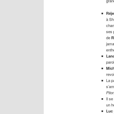
gra
Réj
à Sh
chan
ses p
de
R
jama
enth
Lan
parol
Mich
revo
La p
s’am
Pito
Il s
un h
Luc 