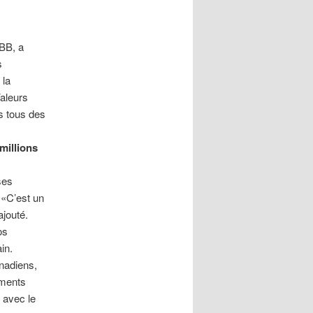
BBB, a
s
 la
aleurs
 tous des
 millions
ses
 «C’est un
ajouté.
os
in.
nadiens,
ements
n
avec le