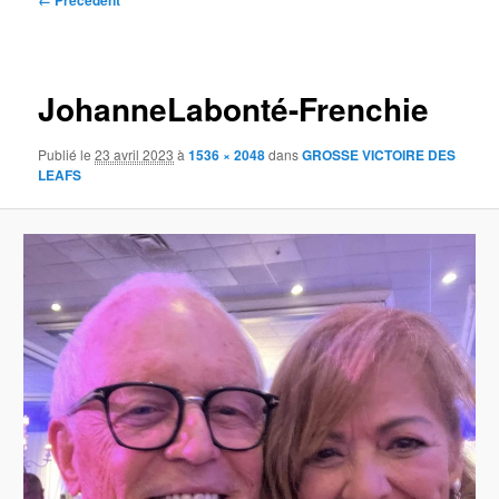
← Précédent
des
images
JohanneLabonté-Frenchie
Publié le
23 avril 2023
à
1536 × 2048
dans
GROSSE VICTOIRE DES
LEAFS