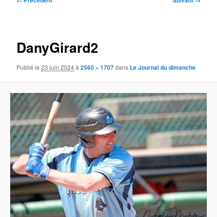
← Précédent
Suivant →
des
images
DanyGirard2
Publié le
23 juin 2024
à
2560 × 1707
dans
Le Journal du dimanche