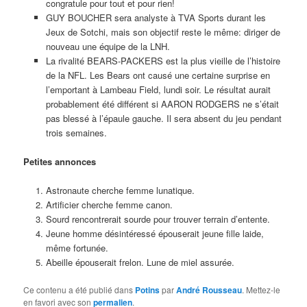
congratule pour tout et pour rien!
GUY BOUCHER sera analyste à TVA Sports durant les
Jeux de Sotchi, mais son objectif reste le même: diriger de
nouveau une équipe de la LNH.
La rivalité BEARS-PACKERS est la plus vieille de l’histoire
de la NFL. Les Bears ont causé une certaine surprise en
l’emportant à Lambeau Field, lundi soir. Le résultat aurait
probablement été différent si AARON RODGERS ne s’était
pas blessé à l’épaule gauche. Il sera absent du jeu pendant
trois semaines.
Petites annonces
Astronaute cherche femme lunatique.
Artificier cherche femme canon.
Sourd rencontrerait sourde pour trouver terrain d’entente.
Jeune homme désintéressé épouserait jeune fille laide,
même fortunée.
Abeille épouserait frelon. Lune de miel assurée.
Ce contenu a été publié dans
Potins
par
André Rousseau
. Mettez-le
en favori avec son
permalien
.