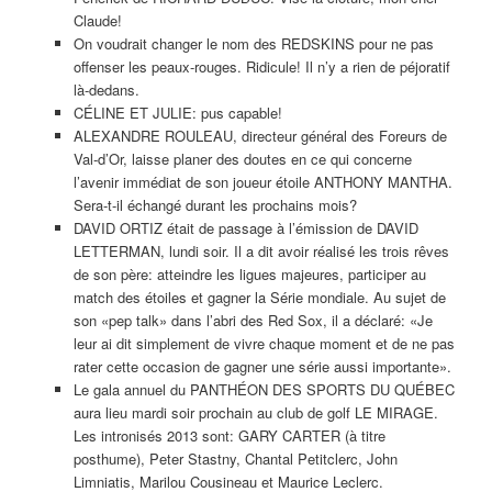
Claude!
On voudrait changer le nom des REDSKINS pour ne pas
offenser les peaux-rouges. Ridicule! Il n’y a rien de péjoratif
là-dedans.
CÉLINE ET JULIE: pus capable!
ALEXANDRE ROULEAU, directeur général des Foreurs de
Val-d’Or, laisse planer des doutes en ce qui concerne
l’avenir immédiat de son joueur étoile ANTHONY MANTHA.
Sera-t-il échangé durant les prochains mois?
DAVID ORTIZ était de passage à l’émission de DAVID
LETTERMAN, lundi soir. Il a dit avoir réalisé les trois rêves
de son père: atteindre les ligues majeures, participer au
match des étoiles et gagner la Série mondiale. Au sujet de
son «pep talk» dans l’abri des Red Sox, il a déclaré: «Je
leur ai dit simplement de vivre chaque moment et de ne pas
rater cette occasion de gagner une série aussi importante».
Le gala annuel du PANTHÉON DES SPORTS DU QUÉBEC
aura lieu mardi soir prochain au club de golf LE MIRAGE.
Les intronisés 2013 sont: GARY CARTER (à titre
posthume), Peter Stastny, Chantal Petitclerc, John
Limniatis, Marilou Cousineau et Maurice Leclerc.