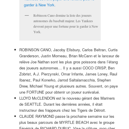
Robinson Cano domine la liste des joueurs
autonomes du baseball majeur. Les Yankees
devront payer une fortune pour le garder à New
York.
ROBINSON CANO, Jacoby Ellsbury, Carlos Beltran, Curtis
Granderson, Justin Morneau, Brian McCann et le lanceur de
relève Joe Nathan sont les plus gros poissons dans l’étang
des joueurs autonomes… Il y a aussi COCO CRISP, Ben
Zobrist, A.J. Pierzynski, Omar Infante, James Loney, Raul
Ibanez, Paul Konerko, Jarrod Saltalamacchia, Stephen
Drew, Michael Young et plusieurs autres. Souvent, on paye
une FORTUNE pour obtenir un joueur surévalué.
LLOYD McCLENDON est le nouveau gérant des Mariners
de SEATTLE. Durant les dernières années, il était
instructeur des frappeurs chez les Tigers de Détroit.
CLAUDE RAYMOND passe la prochaine semaine sur les
plus beaux parcours de MYRTLE BEACH avec le groupe
Fénérick de RICHARD DUBUC. Vise la clôture, mon cher