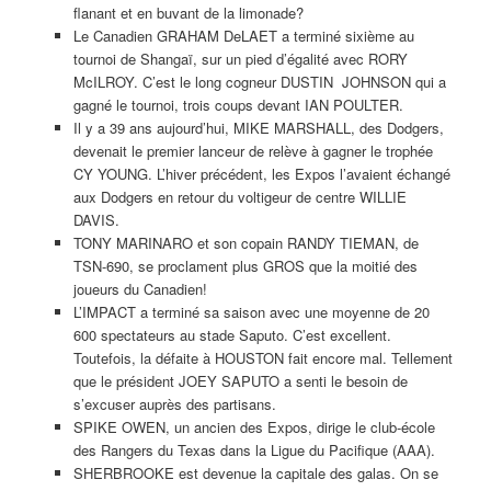
flanant et en buvant de la limonade?
Le Canadien GRAHAM DeLAET a terminé sixième au
tournoi de Shangaï, sur un pied d’égalité avec RORY
McILROY. C’est le long cogneur DUSTIN JOHNSON qui a
gagné le tournoi, trois coups devant IAN POULTER.
Il y a 39 ans aujourd’hui, MIKE MARSHALL, des Dodgers,
devenait le premier lanceur de relève à gagner le trophée
CY YOUNG. L’hiver précédent, les Expos l’avaient échangé
aux Dodgers en retour du voltigeur de centre WILLIE
DAVIS.
TONY MARINARO et son copain RANDY TIEMAN, de
TSN-690, se proclament plus GROS que la moitié des
joueurs du Canadien!
L’IMPACT a terminé sa saison avec une moyenne de 20
600 spectateurs au stade Saputo. C’est excellent.
Toutefois, la défaite à HOUSTON fait encore mal. Tellement
que le président JOEY SAPUTO a senti le besoin de
s’excuser auprès des partisans.
SPIKE OWEN, un ancien des Expos, dirige le club-école
des Rangers du Texas dans la Ligue du Pacifique (AAA).
SHERBROOKE est devenue la capitale des galas. On se