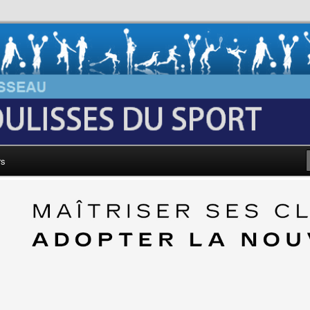
au: Les Coulisses du Sport
rs