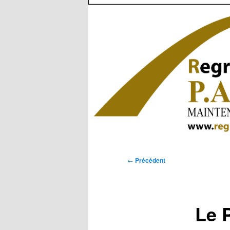
Navigation
←
Précédent
des
articles
Le 