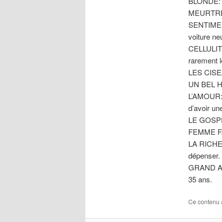
BLONDE: co
MEURTRE 
SENTIMENT
voiture ne
CELLULITE
rarement 
LES CISEA
UN BEL HO
L’AMOUR: c
d’avoir un
LE GOSPEL:
FEMME FA
LA RICHES
dépenser.
GRAND AMO
35 ans.
Ce contenu 