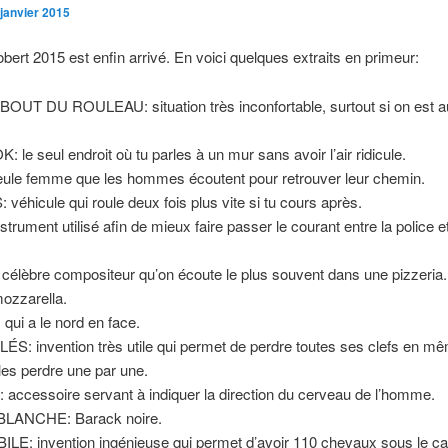
 janvier 2015
obert 2015 est enfin arrivé. En voici quelques extraits en primeur:
OUT DU ROULEAU: situation très inconfortable, surtout si on est a
le seul endroit où tu parles à un mur sans avoir l’air ridicule.
eule femme que les hommes écoutent pour retrouver leur chemin.
éhicule qui roule deux fois plus vite si tu cours après.
trument utilisé afin de mieux faire passer le courant entre la police et
élèbre compositeur qu’on écoute le plus souvent dans une pizzeria.
ozzarella.
ui a le nord en face.
S: invention très utile qui permet de perdre toutes ses clefs en m
 les perdre une par une.
ccessoire servant à indiquer la direction du cerveau de l’homme.
LANCHE: Barack noire.
E: invention ingénieuse qui permet d’avoir 110 chevaux sous le ca