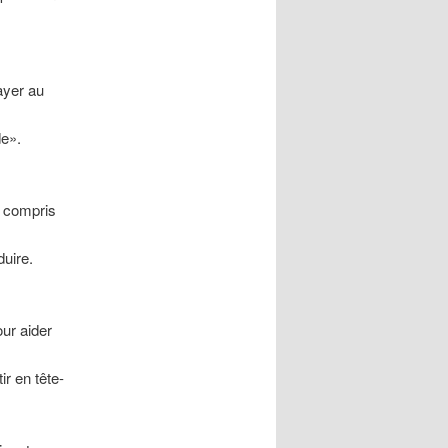
yer au
e».
n compris
uire.
ur aider
ir en tête-