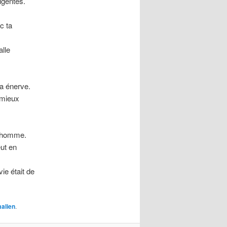
igentes.
c ta
lle
a énerve.
 mieux
 homme.
ut en
e était de
alien
.