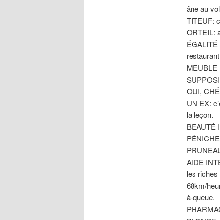
âne au vol
TITEUF: ce
ORTEIL: ap
ÉGALITÉ D
restaurant
MEUBLE IK
SUPPOSITO
OUI, CHÉR
UN EX: c’e
la leçon.
BEAUTÉ IN
PÉNICHE: c
PRUNEAU: s
AIDE INTE
les riches
68km/heure
à-queue.
PHARMACIE