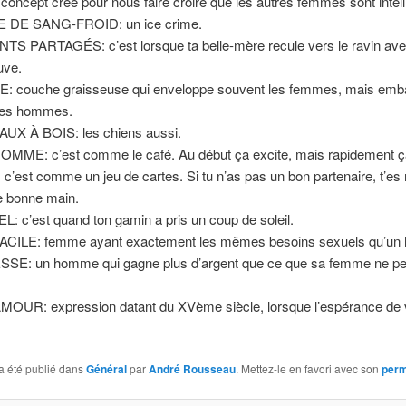
ncept créé pour nous faire croire que les autres femmes sont intell
DE SANG-FROID: un ice crime.
S PARTAGÉS: c’est lorsque ta belle-mère recule vers le ravin ave
uve.
: couche graisseuse qui enveloppe souvent les femmes, mais emba
les hommes.
UX À BOIS: les chiens aussi.
MME: c’est comme le café. Au début ça excite, mais rapidement ç
’est comme un jeu de cartes. Si tu n’as pas un bon partenaire, t’es
e bonne main.
 c’est quand ton gamin a pris un coup de soleil.
CILE: femme ayant exactement les mêmes besoins sexuels qu’un
SE: un homme qui gagne plus d’argent que ce que sa femme ne pe
UR: expression datant du XVème siècle, lorsque l’espérance de vi
a été publié dans
Général
par
André Rousseau
. Mettez-le en favori avec son
perm