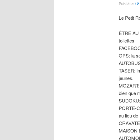
Publié le
12
Le Petit R
ÊTRE AU B
toilettes.
FACEBOOK: 
GPS: la s
AUTOBUS: v
TASER: ins
jeunes.
MOZART: c
bien que m
SUDOKU: q
PORTE-CLÉ
au lieu de
CRAVATE: a
MAISON B
AUTOMOBIL