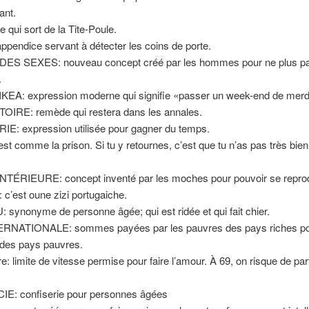
ant.
 qui sort de la Tite-Poule.
pendice servant à détecter les coins de porte.
ES SEXES: nouveau concept créé par les hommes pour ne plus pa
.
EA: expression moderne qui signifie «passer un week-end de merd
IRE: remède qui restera dans les annales.
IE: expression utilisée pour gagner du temps.
st comme la prison. Si tu y retournes, c’est que tu n’as pas très bie
TÉRIEURE: concept inventé par les moches pour pouvoir se reprod
’est oune zizi portugaiche.
ynonyme de personne âgée; qui est ridée et qui fait chier.
RNATIONALE: sommes payées par les pauvres des pays riches po
 des pays pauvres.
: limite de vitesse permise pour faire l’amour. À 69, on risque de part
: confiserie pour personnes âgées