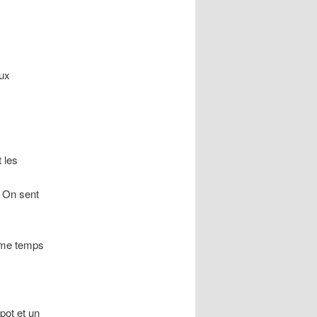
ux
 les
 On sent
ême temps
pot et un