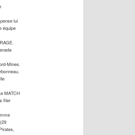
e
pense lui
e équipe
MIRAGE.
Canada
ord-Mines.
rbonneau.
lle
. Le MATCH
 filer
comme
(29
irates,