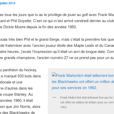
juillet 2015
as tous les jours que tu as le privilège de jouer au golf avec Frank Ma
rd et Phil Goyette. C’est ce qui m’est arrivé vendredi dernier au club
de Dickie Moore depuis la fin des années 1950.
sais très bien Phil et le grand Serge, mais c’était la première fois que
 de fraterniser avec l’ancien joueur étoile des Maple Leafs et du Cana
atre heures, j’avais l’impression qu’il était un ami de longue date. C
es grands champions, l’ancien numéro 27 ne se prend pas pour un au
 panthéon du hockey,
 a marqué 533 buts dans
ationale et une
ne d’autres dans les
la coupe Stanley. Au
Frank Mahovlich était tellement bon que le
années 1960, il était
ont offert un million de dollars pour ses serv
bon que Jim Norris, alors
1962.
ire des Blackhawks de