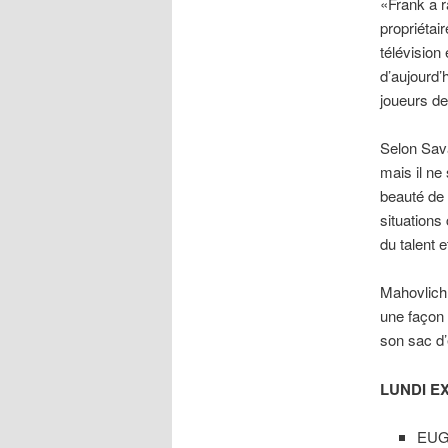
«Frank a r
propriétai
télévision
d’aujourd’
joueurs de 
Selon Sav
mais il ne
beauté de l
situations 
du talent 
Mahovlich 
une façon 
son sac d
LUNDI E
EUG