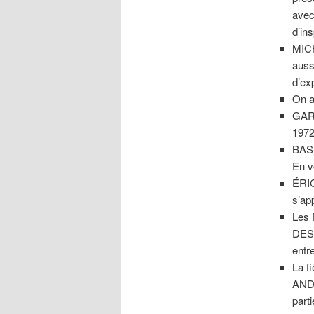
avec
d’in
MICH
auss
d’ex
On a
GARY
1972
BASE
En v
ÉRIC
s’ap
Les 
DES 
entre
La f
ANDR
part