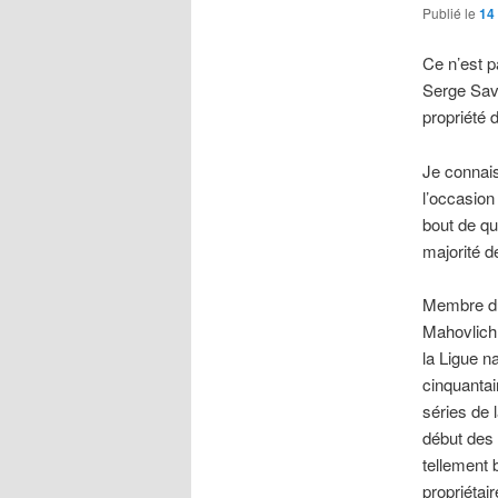
Publié le
14 
Ce n’est p
Serge Sava
propriété 
Je connais
l’occasion
bout de qu
majorité d
Membre du
Mahovlich
la Ligue n
cinquantai
séries de 
début des 
tellement 
propriéta