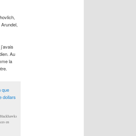
hovlich,
 Arundel,
 j’avais
dien. Au
omme la
tre.
s Blackhawks
ices en