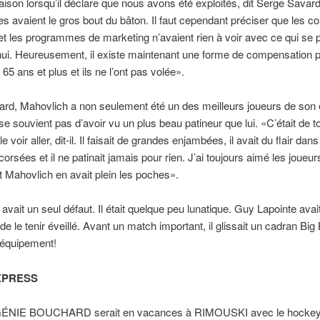
aison lorsqu’il déclare que nous avons été exploités, dit Serge Savar
res avaient le gros bout du bâton. Il faut cependant préciser que les co
 et les programmes de marketing n’avaient rien à voir avec ce qui se
hui. Heureusement, il existe maintenant une forme de compensation p
65 ans et plus et ils ne l’ont pas volée».
ard, Mahovlich a non seulement été un des meilleurs joueurs de son
 se souvient pas d’avoir vu un plus beau patineur que lui. «C’était de t
e voir aller, dit-il. Il faisait de grandes enjambées, il avait du flair dans
corsées et il ne patinait jamais pour rien. J’ai toujours aimé les joueur
et Mahovlich en avait plein les poches».
avait un seul défaut. Il était quelque peu lunatique. Guy Lapointe avai
de le tenir éveillé. Avant un match important, il glissait un cadran Bi
’équipement!
XPRESS
ÉNIE BOUCHARD serait en vacances à RIMOUSKI avec le hockey