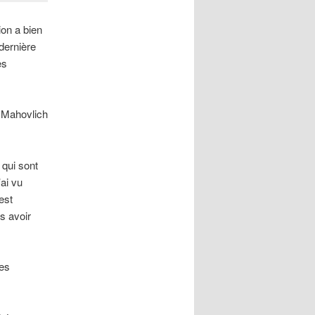
ion a bien
 dernière
ès
c Mahovlich
 qui sont
’ai vu
est
s avoir
les