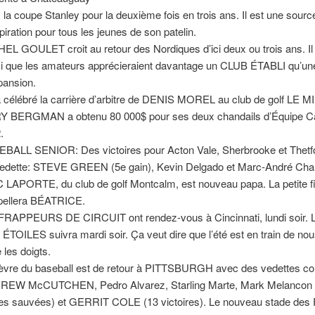
 la coupe Stanley pour la deuxième fois en trois ans. Il est une sourc
spiration pour tous les jeunes de son patelin.
EL GOULET croit au retour des Nordiques d’ici deux ou trois ans. Il 
i que les amateurs apprécieraient davantage un CLUB ÉTABLI qu’un
pansion.
 célébré la carrière d’arbitre de DENIS MOREL au club de golf LE 
 BERGMAN a obtenu 80 000$ pour ses deux chandails d’Équipe 
.
BALL SENIOR: Des victoires pour Acton Vale, Sherbrooke et Thetf
edette: STEVE GREEN (5e gain), Kevin Delgado et Marc-André Cha
 LAPORTE, du club de golf Montcalm, est nouveau papa. La petite fi
pellera BÉATRICE.
FRAPPEURS DE CIRCUIT ont rendez-vous à Cincinnati, lundi soir
ÉTOILES suivra mardi soir. Ça veut dire que l’été est en train de nous
 les doigts.
ièvre du baseball est de retour à PITTSBURGH avec des vedettes 
EW McCUTCHEN, Pedro Alvarez, Starling Marte, Mark Melancon 
ies sauvées) et GERRIT COLE (13 victoires). Le nouveau stade des P