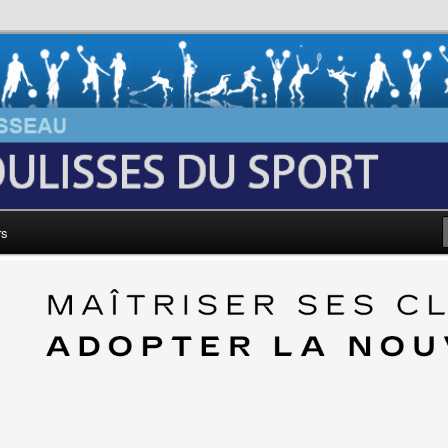
au: Les Coulisses du Sport
rs