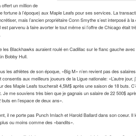
offert un million de
ne fortune à l’époque) aux Maple Leafs pour ses services. La transact
concrétiser, mais l’ancien propriétaire Conn Smythe s’est interposé à la
l est parvenu à faire avorter le tout même si l’offre de Chicago était tr
.
 les Blackhawks auraient roulé en Cadillac sur le flanc gauche ave
ain Bobby Hull.
 les athlètes de son époque, «Big M» n’en revient pas des salaires
 consentis aux meilleurs joueurs de la Ligue nationale: «L’autre jour, j
ur des Maple Leafs toucherait 4,5M$ après une saison de 18 buts. C’
. Je me souviens très bien que je gagnais un salaire de 22 500$ aprè
 buts en l’espace de deux ans».
, il ne porte pas Punch Imlach et Harold Ballard dans son coeur. Il 
 plus ou moins comme des «bandits».