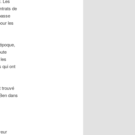
d. Les
ntrats de
 passe
our les
 époque,
oute
 les
s qui ont
t trouvé
g Ben dans
eur