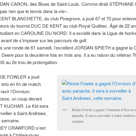
DAN CARON, des Blues de Saint-Louis. Comme dirait STÉPHANE
 pas rien que le tennis dans la vie».
ENT BLANCHETTE, du club Pinegrove, a joué 67 et 70 pour enlever
eurs du tournoi DUC DE KENT au club Royal Québec. Âgé de 22 an
étudiant en CAROLINE DU NORD. Il a excellé dans la Ligue de hocke
avant de s’imposer sur les parcours de golf.
s une ronde de 61 samedi, l’excellent JORDAN SPIETH a gagné la 
 Deere pour la deuxième fois en trois ans. Il a eu raison du vétéran
IS au 2e trou de prolongation.
KIE FOWLER a joué
 brio en fin de match
 ravir l’Omnium
osse, un coup devant
T KUCHAR. Le Kid sera
Rickie Fowler a gagné l’Omnium d’Écosse 
rveiller à Saint.Andrews,
panache. Il sera à surveiller à Saint.Andrews,
e semaine.
semaine.
EY CRAWFORD s’est
enté à Châteauguay