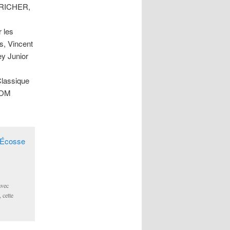
 RICHER,
 les
s, Vincent
y Junior
Classique
 TOM
avec
 cette