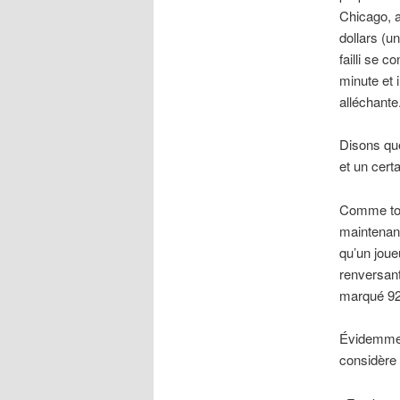
Chicago, a 
dollars (u
failli se 
minute et i
alléchante
Disons que
et un cert
Comme tous
maintenant
qu’un joue
renversant
marqué 92
Évidemment
considère