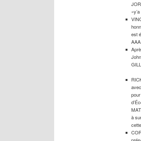
JOR
«y’a
VINC
honn
est 
AAA 
Aprè
John
GILL
RIC
avec
pour
d’Éc
MAT
à su
cett
COR
prés