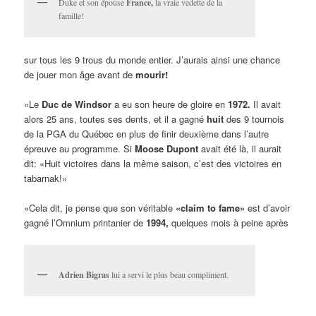
Duke et son épouse
France,
la vraie vedette de la
famille!
sur tous les 9 trous du monde entier. J’aurais ainsi une chance
de jouer mon âge avant de
mourir!
«Le
Duc de Windsor
a eu son heure de gloire en
1972.
Il avait
alors 25 ans, toutes ses dents, et il a gagné
huit
des 9 tournois
de la PGA du Québec en plus de finir deuxième dans l’autre
épreuve au programme. Si
Moose Dupont
avait été là, il aurait
dit: «Huit victoires dans la même saison, c’est des victoires en
tabarnak!»
«Cela dit, je pense que son véritable
«claim to fame»
est d’avoir
gagné l’Omnium printanier de
1994,
quelques mois à peine après
Adrien Bigras
lui a servi le plus beau compliment.