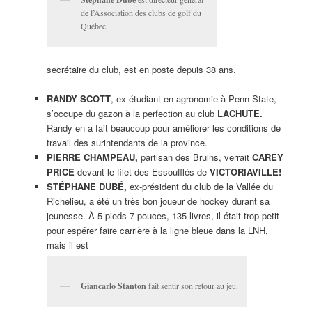
de l’Association des clubs de golf du
Québec.
secrétaire du club, est en poste depuis 38 ans.
RANDY SCOTT
, ex-étudiant en agronomie à Penn State,
s’occupe du gazon à la perfection au club
LACHUTE.
Randy en a fait beaucoup pour améliorer les conditions de
travail des surintendants de la province.
PIERRE CHAMPEAU,
partisan des Bruins, verrait
CAREY
PRICE
devant le filet des Essoufflés de
VICTORIAVILLE!
STÉPHANE DUBÉ,
ex-président du club de la Vallée du
Richelieu, a été un très bon joueur de hockey durant sa
jeunesse. À 5 pieds 7 pouces, 135 livres, il était trop petit
pour espérer faire carrière à la ligne bleue dans la LNH,
mais il est
Giancarlo Stanton
fait sentir son retour au jeu.