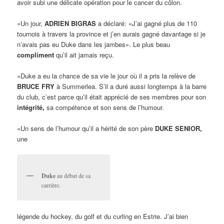
avoir subi une délicate opération pour le cancer du côlon.
«Un jour,
ADRIEN BIGRAS
a déclaré: «J’ai gagné plus de 110
tournois à travers la province et j’en aurais gagné davantage si je
n’avais pas eu Duke dans les jambes». Le plus beau
compliment
qu’il ait jamais reçu.
«Duke a eu la chance de sa vie le jour où il a pris la relève de
BRUCE FRY
à Summerlea. S’il a duré aussi longtemps à la barre
du club, c’est parce qu’il était apprécié de ses membres pour son
intégrité,
sa compétence et son sens de l’humour.
«Un sens de l’humour qu’il a hérité de son père
DUKE SENIOR,
une
Duke
au début de sa
carrière.
légende du hockey, du golf et du curling en Estrie. J’ai bien