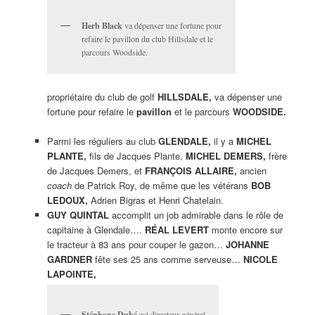
Herb Black
va dépenser une fortune pour
refaire le pavillon du club Hillsdale et le
parcours Woodside.
propriétaire du club de golf
HILLSDALE,
va dépenser une
fortune pour refaire le
pavillon
et le parcours
WOODSIDE.
Parmi les réguliers au club
GLENDALE,
il y a
MICHEL
PLANTE,
fils de Jacques Plante,
MICHEL DEMERS,
frère
de Jacques Demers, et
FRANÇOIS ALLAIRE,
ancien
coach
de Patrick Roy, de même que les vétérans
BOB
LEDOUX,
Adrien Bigras et Henri Chatelain.
GUY QUINTAL
accomplit un job admirable dans le rôle de
capitaine à Glendale….
RÉAL LEVERT
monte encore sur
le tracteur à 83 ans pour couper le gazon…
JOHANNE
GARDNER
fête ses 25 ans comme serveuse…
NICOLE
LAPOINTE,
Stéphane Dubé
est directeur général