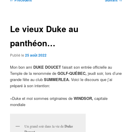
Précédent
Suivant
des
articles
Le vieux Duke au
panthéon…
Publié le
25 août 2022
Mon bon ami
DUKE DOUCET
faisait son entrée officielle au
Temple de la renommée de
GOLF-QUÉBEC,
jeudi soir, lors d’une
grande fête au club
SUMMERLEA.
Voici le discours que j’ai
préparé à son intention:
«Duke et moi sommes originaires de
WINDSOR,
capitale
mondiale
Un grand soir dans la vie de
Duke
Doucet.