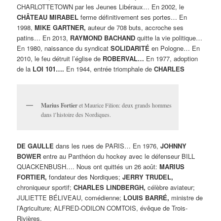
CHARLOTTETOWN par les Jeunes Libéraux… En 2002, le
CHÂTEAU MIRABEL
ferme définitivement ses portes… En
1998,
MIKE GARTNER,
auteur de 708 buts, accroche ses
patins… En 2013,
RAYMOND BACHAND
quitte la vie politique…
En 1980, naissance du syndicat
SOLIDARITÉ
en Pologne… En
2010, le feu détruit l’église de
ROBERVAL…
En 1977, adoption
de la
LOI 101….
En 1944, entrée triomphale de
CHARLES
Marius Fortier
et Maurice Filion: deux grands hommes
dans l’histoire des Nordiques.
DE GAULLE
dans les rues de PARIS… En 1976,
JOHNNY
BOWER
entre au Panthéon du hockey avec le défenseur BILL
QUACKENBUSH…. Nous ont quittés un 26 août:
MARIUS
FORTIER,
fondateur des Nordiques;
JERRY TRUDEL,
chroniqueur sportif;
CHARLES LINDBERGH,
célèbre aviateur;
JULIETTE BÉLIVEAU, comédienne;
LOUIS BARRÉ,
ministre de
l’Agriculture; ALFRED-ODILON COMTOIS, évêque de Trois-
Rivières.