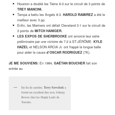
Houston a doublé les Twins 6-3 sur le circuit de 3 points de
TREY MANCINI.
Tampa a battu les Angels 8-3.
HAROLD RAMIREZ
a été le
meilleur avec 3 pp.
Enfin, les Mariners ont défait Cleveland 3-1 sur le circuit de
3 points de
MITCH HANIGER.
LES EXPOS DE SHERBROOKE
ont amorcé leur série
préliminaire par une victoire de 7-2 à ST-JÉRÔME.
KYLE
HAZEL
et NELSON ARCIA Jr. ont frappé la longue balle
pour aider la cause
d’OSCAR RODRIGUEZ
(7K).
JE ME SOUVIENS:
En 1984,
GAÉTAN BOUCHER
fait son
entrée au
En fin de carrière,
Terry Sawchuk
a
formé un excellent duo avec Johnny
Bower chez les Maple Leafs de
Toronto.