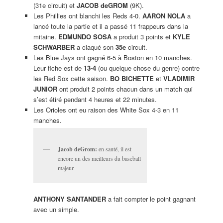
(31e circuit) et
JACOB deGROM
(9K).
Les Phillies ont blanchi les Reds 4-0.
AARON NOLA
a
lancé toute la partie et il a passé 11 frappeurs dans la
mitaine.
EDMUNDO SOSA
a produit 3 points et
KYLE
SCHWARBER
a claqué son
35e
circuit.
Les Blue Jays ont gagné 6-5 à Boston en 10 manches.
Leur fiche est de
13-4
(ou quelque chose du genre) contre
les Red Sox cette saison.
BO BICHETTE
et
VLADIMIR
JUNIOR
ont produit 2 points chacun dans un match qui
s’est étiré pendant 4 heures et 22 minutes.
Les Orioles ont eu raison des White Sox 4-3 en 11
manches.
Jacob deGrom:
en santé, il est
encore un des meilleurs du baseball
majeur.
ANTHONY SANTANDER
a fait compter le point gagnant
avec un simple.