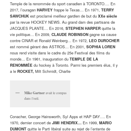
Temple de la renommée du sport canadien à TORONTO…. En
2017, l’ouragan
HARVEY
frappe le Texas… En 1971,
TERRY
SAWCHUK
est proclamé meilleur gardien de but du
XXe siècle
par la revue HOCKEY NEWS. Au grand dam des partisans de
JACQUES PLANTE… En 2016,
STEPHEN HARPER
quitte la
vie politique… En 2009,
CLAUDE ROBINSON
gagne sa cause
contre CINAR et Ronald Weinberg… En 1972,
LEO DUROCHER
est nommé gérant des ASTROS… En 2001,
SOPHIA LOREN
nous rend visite dans le cadre du 25e Festival des films du
monde… En 1961, inauguration du
TEMPLE DE LA
RENOMMÉE
du hockey à Toronto. Parmi les premiers élus, il y
a le
ROCKET,
Milt Schmidt, Charlie
Mike Gartner
avait le compas
dans l’oeil.
Conacher, George Hainsworth, Syl Apps et HAP DAY…. En
1970, dernier concert de
JIMI HENDRIX…
En 1999,
MARIO
DUMONT
quitte le Parti libéral suite au rejet de l’entente de