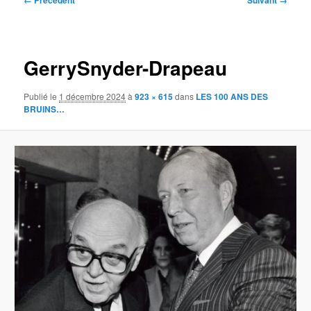
← Précédent
Suivant →
des
images
GerrySnyder-Drapeau
Publié le
1 décembre 2024
à
923 × 615
dans
LES 100 ANS DES
BRUINS…