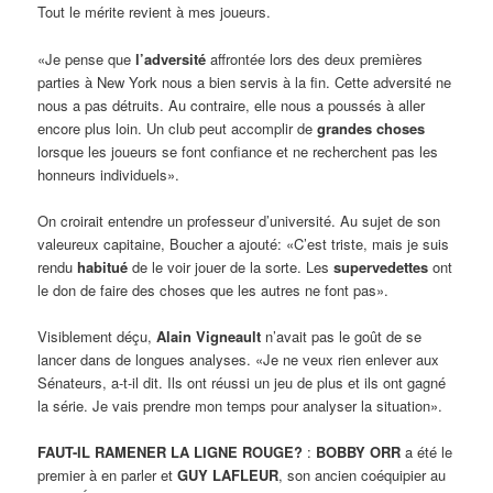
Tout le mérite revient à mes joueurs.
«Je pense que
l’adversité
affrontée lors des deux premières
parties à New York nous a bien servis à la fin. Cette adversité ne
nous a pas détruits. Au contraire, elle nous a poussés à aller
encore plus loin. Un club peut accomplir de
grandes choses
lorsque les joueurs se font confiance et ne recherchent pas les
honneurs individuels».
On croirait entendre un professeur d’université. Au sujet de son
valeureux capitaine, Boucher a ajouté: «C’est triste, mais je suis
rendu
habitué
de le voir jouer de la sorte. Les
supervedettes
ont
le don de faire des choses que les autres ne font pas».
Visiblement déçu,
Alain Vigneault
n’avait pas le goût de se
lancer dans de longues analyses. «Je ne veux rien enlever aux
Sénateurs, a-t-il dit. Ils ont réussi un jeu de plus et ils ont gagné
la série. Je vais prendre mon temps pour analyser la situation».
FAUT-IL RAMENER LA LIGNE ROUGE?
:
BOBBY ORR
a été le
premier à en parler et
GUY LAFLEUR
, son ancien coéquipier au