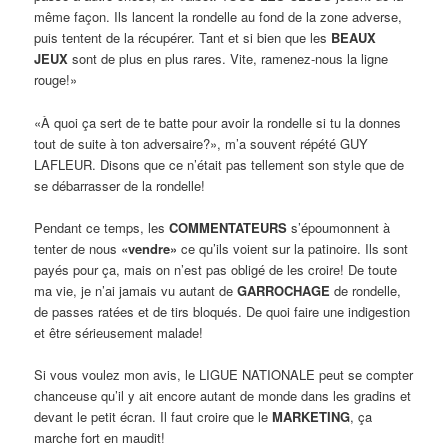
même façon. Ils lancent la rondelle au fond de la zone adverse,
puis tentent de la récupérer. Tant et si bien que les
BEAUX
JEUX
sont de plus en plus rares. Vite, ramenez-nous la ligne
rouge!»
«À quoi ça sert de te batte pour avoir la rondelle si tu la donnes
tout de suite à ton adversaire?», m’a souvent répété GUY
LAFLEUR. Disons que ce n’était pas tellement son style que de
se débarrasser de la rondelle!
Pendant ce temps, les
COMMENTATEURS
s’époumonnent à
tenter de nous
«vendre»
ce qu’ils voient sur la patinoire. Ils sont
payés pour ça, mais on n’est pas obligé de les croire! De toute
ma vie, je n’ai jamais vu autant de
GARROCHAGE
de rondelle,
de passes ratées et de tirs bloqués. De quoi faire une indigestion
et être sérieusement malade!
Si vous voulez mon avis, le LIGUE NATIONALE peut se compter
chanceuse qu’il y ait encore autant de monde dans les gradins et
devant le petit écran. Il faut croire que le
MARKETING
, ça
marche fort en maudit!