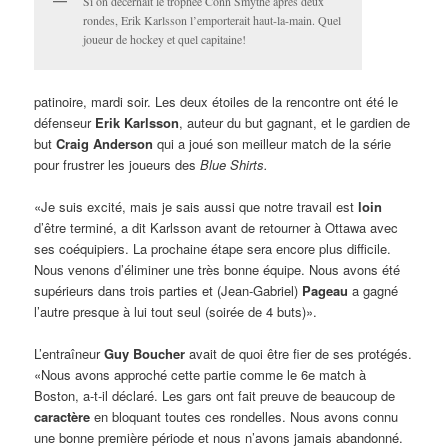
Si on décernait le trophée Conn Smythe après deux
rondes, Erik Karlsson l’emporterait haut-la-main. Quel
joueur de hockey et quel capitaine!
patinoire, mardi soir. Les deux étoiles de la rencontre ont été le
défenseur
Erik Karlsson
, auteur du but gagnant, et le gardien de
but
Craig Anderson
qui a joué son meilleur match de la série
pour frustrer les joueurs des
Blue Shirts.
«Je suis excité, mais je sais aussi que notre travail est
loin
d’être terminé, a dit Karlsson avant de retourner à Ottawa avec
ses coéquipiers. La prochaine étape sera encore plus difficile.
Nous venons d’éliminer une très bonne équipe. Nous avons été
supérieurs dans trois parties et (Jean-Gabriel)
Pageau
a gagné
l’autre presque à lui tout seul (soirée de 4 buts)».
L’entraîneur
Guy Boucher
avait de quoi être fier de ses protégés.
«Nous avons approché cette partie comme le 6e match à
Boston, a-t-il déclaré. Les gars ont fait preuve de beaucoup de
caractère
en bloquant toutes ces rondelles. Nous avons connu
une bonne première période et nous n’avons jamais abandonné.