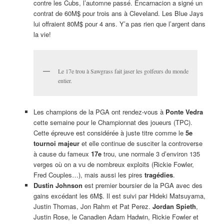
contre les Cubs, l’automne passé. Encarnacion a signé un
contrat de 60M$ pour trois ans à Cleveland. Les Blue Jays
lui offraient 80M$ pour 4 ans. Y’a pas rien que l’argent dans
la vie!
Le 17e trou à Sawgrass fait jaser les golfeurs du monde
entier.
Les champions de la PGA ont rendez-vous à
Ponte Vedra
cette semaine pour le Championnat des joueurs (TPC).
Cette épreuve est considérée à juste titre comme le
5e
tournoi majeur
et elle continue de susciter la controverse
à cause du fameux
17e
trou, une normale 3 d’environ 135
verges où on a vu de nombreux exploits (Rickie Fowler,
Fred Couples…), mais aussi les pires
tragédies
.
Dustin Johnson
est premier boursier de la PGA avec des
gains excédant les 6M$. Il est suivi par Hideki Matsuyama,
Justin Thomas, Jon Rahm et Pat Perez.
Jordan Spieth
,
Justin Rose, le Canadien Adam Hadwin, Rickie Fowler et