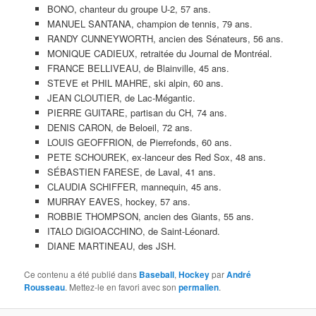
BONO, chanteur du groupe U-2, 57 ans.
MANUEL SANTANA, champion de tennis, 79 ans.
RANDY CUNNEYWORTH, ancien des Sénateurs, 56 ans.
MONIQUE CADIEUX, retraitée du Journal de Montréal.
FRANCE BELLIVEAU, de Blainville, 45 ans.
STEVE et PHIL MAHRE, ski alpin, 60 ans.
JEAN CLOUTIER, de Lac-Mégantic.
PIERRE GUITARE, partisan du CH, 74 ans.
DENIS CARON, de Beloeil, 72 ans.
LOUIS GEOFFRION, de Pierrefonds, 60 ans.
PETE SCHOUREK, ex-lanceur des Red Sox, 48 ans.
SÉBASTIEN FARESE, de Laval, 41 ans.
CLAUDIA SCHIFFER, mannequin, 45 ans.
MURRAY EAVES, hockey, 57 ans.
ROBBIE THOMPSON, ancien des Giants, 55 ans.
ITALO DiGIOACCHINO, de Saint-Léonard.
DIANE MARTINEAU, des JSH.
Ce contenu a été publié dans
Baseball
,
Hockey
par
André
Rousseau
. Mettez-le en favori avec son
permalien
.