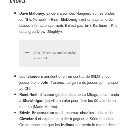
EN BREF
Dave Maloney
, ex-défenseur des Rangers, sur les ondes
du NHL Network: «
Ryan McDonagh
est un capitaine de
classe internationale, mais il n’est pas
Erik Karlsson
, Kris
Letang ou Drew D0ughty».
John Tavares: assuré de toucher
le gros lot.
Les
Islanders
auraient offert un contrat de 80M$ à leur
joueur étoile
John Tavares
. Le genre de joueur qui manque
au CH.
René Noël
, directeur général du club Le Mirage, s’est rendu
à
Shawinigan
(sa ville natale) pour fêter les 90 ans de sa
maman (Marie-Marthe).
Edwin Encarnacion
se dit heureux chez les Indians de
Cleveland
et espère les aider à gagner la Série mondiale.
On se rappellera que les
Indians
ont perdu le match décisif