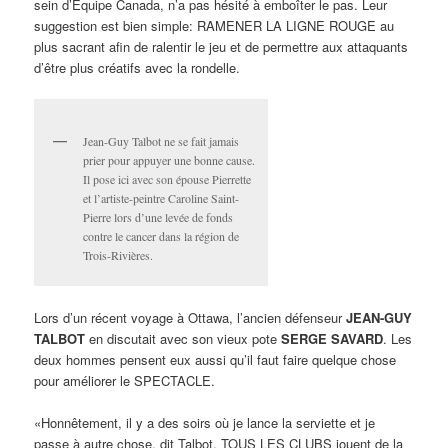
sein d’Équipe Canada, n’a pas hésité à emboîter le pas. Leur
suggestion est bien simple: RAMENER LA LIGNE ROUGE au
plus sacrant afin de ralentir le jeu et de permettre aux attaquants
d’être plus créatifs avec la rondelle.
Jean-Guy Talbot ne se fait jamais
prier pour appuyer une bonne cause.
Il pose ici avec son épouse Pierrette
et l’artiste-peintre Caroline Saint-
Pierre lors d’une levée de fonds
contre le cancer dans la région de
Trois-Rivières.
Lors d’un récent voyage à Ottawa, l’ancien défenseur
JEAN-GUY
TALBOT
en discutait avec son vieux pote
SERGE SAVARD
. Les
deux hommes pensent eux aussi qu’il faut faire quelque chose
pour améliorer le SPECTACLE.
«Honnêtement, il y a des soirs où je lance la serviette et je
passe à autre chose, dit Talbot. TOUS LES CLUBS jouent de la