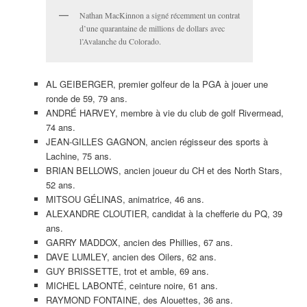
Nathan MacKinnon a signé récemment un contrat
d’une quarantaine de millions de dollars avec
l’Avalanche du Colorado.
AL GEIBERGER, premier golfeur de la PGA à jouer une
ronde de 59, 79 ans.
ANDRÉ HARVEY, membre à vie du club de golf Rivermead,
74 ans.
JEAN-GILLES GAGNON, ancien régisseur des sports à
Lachine, 75 ans.
BRIAN BELLOWS, ancien joueur du CH et des North Stars,
52 ans.
MITSOU GÉLINAS, animatrice, 46 ans.
ALEXANDRE CLOUTIER, candidat à la chefferie du PQ, 39
ans.
GARRY MADDOX, ancien des Phillies, 67 ans.
DAVE LUMLEY, ancien des Oilers, 62 ans.
GUY BRISSETTE, trot et amble, 69 ans.
MICHEL LABONTÉ, ceinture noire, 61 ans.
RAYMOND FONTAINE, des Alouettes, 36 ans.