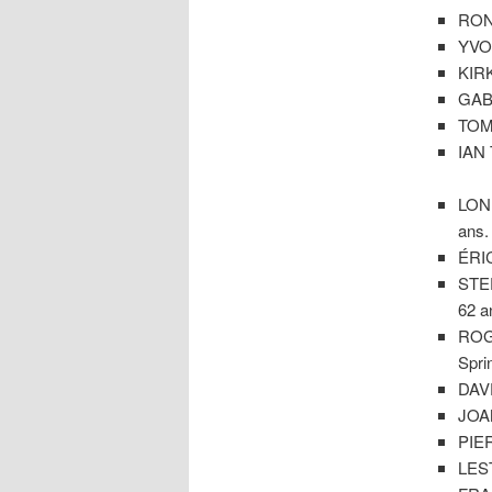
RON
YVON
KIRK
GABR
TOM 
IAN 
LONN
ans.
ÉRI
STEF
62 a
ROGE
Spri
DAVE
JOA
PIER
LEST