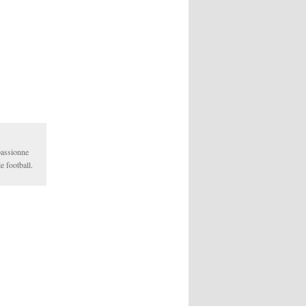
passionne
le football.