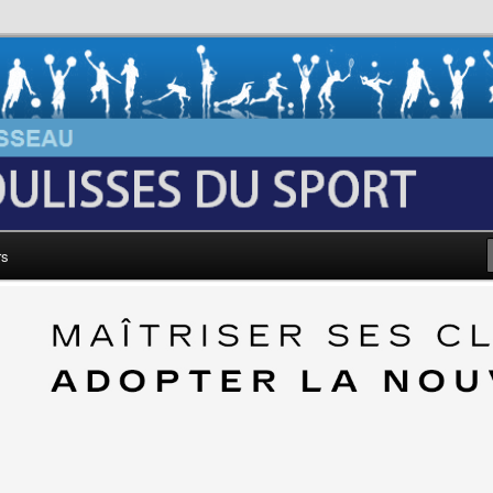
au: Les Coulisses du Sport
rs