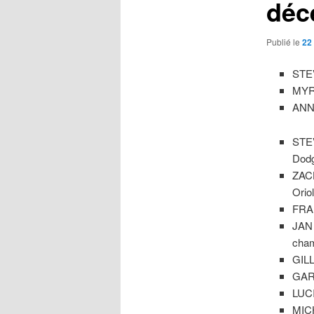
déc
Publié le
22
STEV
MYRI
ANNI
STE
Dodg
ZACH
Orio
FRA
JAN
cham
GILL
GARY
LUCI
MICH