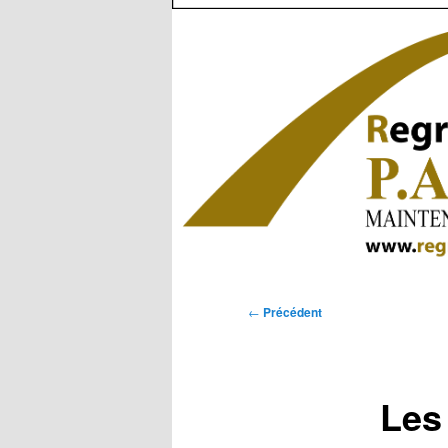
Navigation
←
Précédent
des
articles
Les