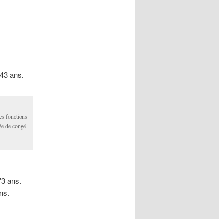
 43 ans.
ses fonctions
ée de congé
73 ans.
ns.