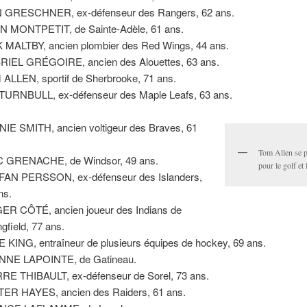
 GRESCHNER, ex-défenseur des Rangers, 62 ans.
 MONTPETIT, de Sainte-Adèle, 61 ans.
 MALTBY, ancien plombier des Red Wings, 44 ans.
IEL GRÉGOIRE, ancien des Alouettes, 63 ans.
ALLEN, sportif de Sherbrooke, 71 ans.
TURNBULL, ex-défenseur des Maple Leafs, 63 ans.
IE SMITH, ancien voltigeur des Braves, 61
Tom Allen se 
C GRENACHE, de Windsor, 49 ans.
pour le golf et 
AN PERSSON, ex-défenseur des Islanders,
ns.
R CÔTÉ, ancien joueur des Indians de
ngfield, 77 ans.
 KING, entraîneur de plusieurs équipes de hockey, 69 ans.
NNE LAPOINTE, de Gatineau.
RE THIBAULT, ex-défenseur de Sorel, 73 ans.
ER HAYES, ancien des Raiders, 61 ans.