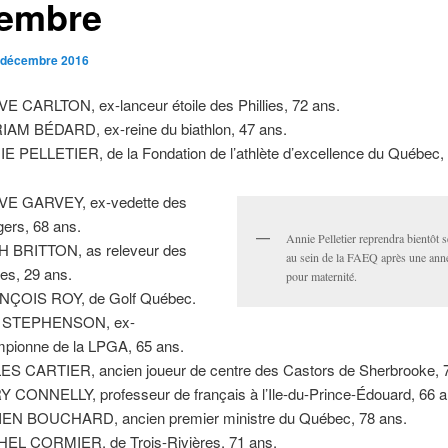
embre
 décembre 2016
E CARLTON, ex-lanceur étoile des Phillies, 72 ans.
AM BÉDARD, ex-reine du biathlon, 47 ans.
E PELLETIER, de la Fondation de l’athlète d’excellence du Québec,
VE GARVEY, ex-vedette des
ers, 68 ans.
Annie Pelletier reprendra bientôt 
 BRITTON, as releveur des
au sein de la FAEQ après une ann
les, 29 ans.
pour maternité.
NÇOIS ROY, de Golf Québec.
 STEPHENSON, ex-
pionne de la LPGA, 65 ans.
ES CARTIER, ancien joueur de centre des Castors de Sherbrooke, 
 CONNELLY, professeur de français à l’Ile-du-Prince-Édouard, 66 a
EN BOUCHARD, ancien premier ministre du Québec, 78 ans.
EL CORMIER, de Trois-Rivières, 71 ans.