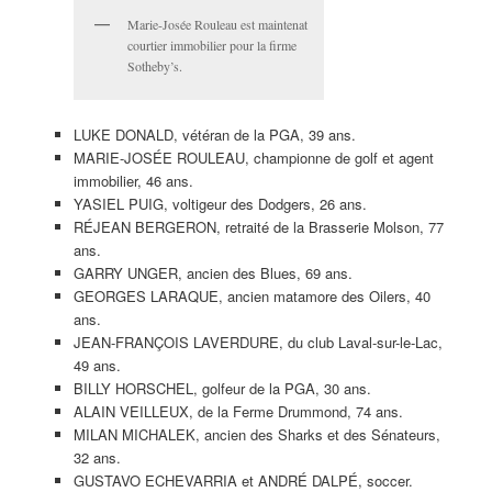
Marie-Josée Rouleau est maintenat
courtier immobilier pour la firme
Sotheby’s.
LUKE DONALD, vétéran de la PGA, 39 ans.
MARIE-JOSÉE ROULEAU, championne de golf et agent
immobilier, 46 ans.
YASIEL PUIG, voltigeur des Dodgers, 26 ans.
RÉJEAN BERGERON, retraité de la Brasserie Molson, 77
ans.
GARRY UNGER, ancien des Blues, 69 ans.
GEORGES LARAQUE, ancien matamore des Oilers, 40
ans.
JEAN-FRANÇOIS LAVERDURE, du club Laval-sur-le-Lac,
49 ans.
BILLY HORSCHEL, golfeur de la PGA, 30 ans.
ALAIN VEILLEUX, de la Ferme Drummond, 74 ans.
MILAN MICHALEK, ancien des Sharks et des Sénateurs,
32 ans.
GUSTAVO ECHEVARRIA et ANDRÉ DALPÉ, soccer.