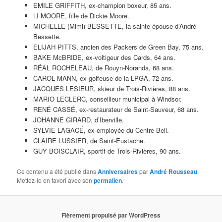
EMILE GRIFFITH, ex-champion boxeur, 85 ans.
LI MOORE, fille de Dickie Moore.
MICHELLE (Mimi) BESSETTE, la sainte épouse d’André
Bessette.
ELIJAH PITTS, ancien des Packers de Green Bay, 75 ans.
BAKE McBRIDE, ex-voltigeur des Cards, 64 ans.
RÉAL ROCHELEAU, de Rouyn-Noranda, 68 ans.
CAROL MANN, ex-golfeuse de la LPGA, 72 ans.
JACQUES LESIEUR, skieur de Trois-Rivières, 88 ans.
MARIO LECLERC, conseilleur municipal à Windsor.
RENÉ CASSÉ, ex-restaurateur de Saint-Sauveur, 68 ans.
JOHANNE GIRARD, d’Iberville.
SYLVIE LAGACÉ, ex-employée du Centre Bell.
CLAIRE LUSSIER, de Saint-Eustache.
GUY BOISCLAIR, sportif de Trois-Rivières, 90 ans.
Ce contenu a été publié dans
Anniversaires
par
André Rousseau
.
Mettez-le en favori avec son
permalien
.
Fièrement propulsé par WordPress