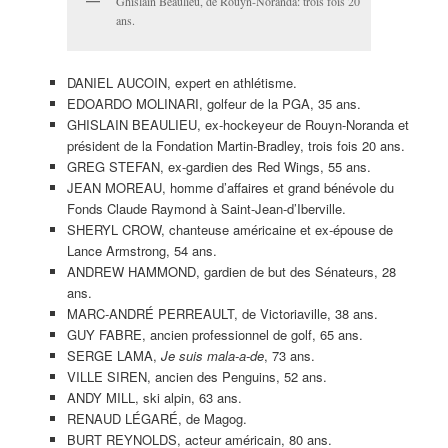
Ghislain Beaulieu, de Rouyn-Noranda: trois fois 20
ans.
DANIEL AUCOIN, expert en athlétisme.
EDOARDO MOLINARI, golfeur de la PGA, 35 ans.
GHISLAIN BEAULIEU, ex-hockeyeur de Rouyn-Noranda et
président de la Fondation Martin-Bradley, trois fois 20 ans.
GREG STEFAN, ex-gardien des Red Wings, 55 ans.
JEAN MOREAU, homme d’affaires et grand bénévole du
Fonds Claude Raymond à Saint-Jean-d’Iberville.
SHERYL CROW, chanteuse américaine et ex-épouse de
Lance Armstrong, 54 ans.
ANDREW HAMMOND, gardien de but des Sénateurs, 28
ans.
MARC-ANDRÉ PERREAULT, de Victoriaville, 38 ans.
GUY FABRE, ancien professionnel de golf, 65 ans.
SERGE LAMA,
Je suis mala-a-de
, 73 ans.
VILLE SIREN, ancien des Penguins, 52 ans.
ANDY MILL, ski alpin, 63 ans.
RENAUD LÉGARÉ, de Magog.
BURT REYNOLDS, acteur américain, 80 ans.