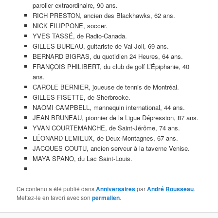
parolier extraordinaire, 90 ans.
RICH PRESTON, ancien des Blackhawks, 62 ans.
NICK FILIPPONE, soccer.
YVES TASSÉ, de Radio-Canada.
GILLES BUREAU, guitariste de Val-Joli, 69 ans.
BERNARD BIGRAS, du quotidien 24 Heures, 64 ans.
FRANÇOIS PHILIBERT, du club de golf L’Épiphanie, 40
ans.
CAROLE BERNIER, joueuse de tennis de Montréal.
GILLES FISETTE, de Sherbrooke.
NAOMI CAMPBELL, mannequin international, 44 ans.
JEAN BRUNEAU, pionnier de la Ligue Dépression, 87 ans.
YVAN COURTEMANCHE, de Saint-Jérôme, 74 ans.
LÉONARD LEMIEUX, de Deux-Montagnes, 67 ans.
JACQUES COUTU, ancien serveur à la taverne Venise.
MAYA SPANO, du Lac Saint-Louis.
Ce contenu a été publié dans
Anniversaires
par
André Rousseau
.
Mettez-le en favori avec son
permalien
.