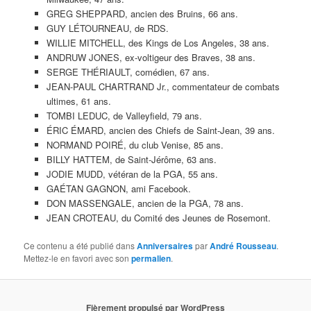
GREG SHEPPARD, ancien des Bruins, 66 ans.
GUY LÉTOURNEAU, de RDS.
WILLIE MITCHELL, des Kings de Los Angeles, 38 ans.
ANDRUW JONES, ex-voltigeur des Braves, 38 ans.
SERGE THÉRIAULT, comédien, 67 ans.
JEAN-PAUL CHARTRAND Jr., commentateur de combats
ultimes, 61 ans.
TOMBI LEDUC, de Valleyfield, 79 ans.
ÉRIC ÉMARD, ancien des Chiefs de Saint-Jean, 39 ans.
NORMAND POIRÉ, du club Venise, 85 ans.
BILLY HATTEM, de Saint-Jérôme, 63 ans.
JODIE MUDD, vétéran de la PGA, 55 ans.
GAÉTAN GAGNON, ami Facebook.
DON MASSENGALE, ancien de la PGA, 78 ans.
JEAN CROTEAU, du Comité des Jeunes de Rosemont.
Ce contenu a été publié dans
Anniversaires
par
André Rousseau
.
Mettez-le en favori avec son
permalien
.
Fièrement propulsé par WordPress