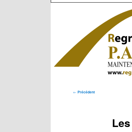
Navigation
←
Précédent
des
articles
Les