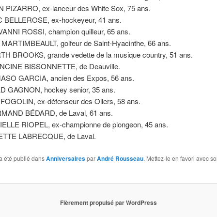
 PIZARRO, ex-lanceur des White Sox, 75 ans.
 BELLEROSE, ex-hockeyeur, 41 ans.
ANNI ROSSI, champion quilleur, 65 ans.
MARTIMBEAULT, golfeur de Saint-Hyacinthe, 66 ans.
H BROOKS, grande vedette de la musique country, 51 ans.
NCINE BISSONNETTE, de Deauville.
ASO GARCIA, ancien des Expos, 56 ans.
D GAGNON, hockey senior, 35 ans.
FOGOLIN, ex-défenseur des Oilers, 58 ans.
MAND BÉDARD, de Laval, 61 ans.
ELLE RIOPEL, ex-championne de plongeon, 45 ans.
ETTE LABRECQUE, de Laval.
a été publié dans
Anniversaires
par
André Rousseau
. Mettez-le en favori avec s
Fièrement propulsé par WordPress