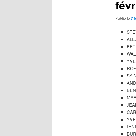
févr
Publié le
7 f
STEV
ALEX
PETE
WALL
YVES
ROSS
SYLV
ANDR
BEN 
MARC
JEAN
CARN
YVES
LYND
BURT