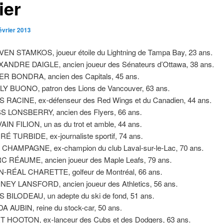
ier
évrier 2013
EN STAMKOS, joueur étoile du Lightning de Tampa Bay, 23 ans.
ANDRE DAIGLE, ancien joueur des Sénateurs d’Ottawa, 38 ans.
R BONDRA, ancien des Capitals, 45 ans.
Y BUONO, patron des Lions de Vancouver, 63 ans.
 RACINE, ex-défenseur des Red Wings et du Canadien, 44 ans.
 LONSBERRY, ancien des Flyers, 66 ans.
AIN FILION, un as du trot et amble, 44 ans.
É TURBIDE, ex-journaliste sportif, 74 ans.
CHAMPAGNE, ex-champion du club Laval-sur-le-Lac, 70 ans.
 RÉAUME, ancien joueur des Maple Leafs, 79 ans.
-RÉAL CHARETTE, golfeur de Montréal, 66 ans.
EY LANSFORD, ancien joueur des Athletics, 56 ans.
 BILODEAU, un adepte du ski de fond, 51 ans.
A AUBIN, reine du stock-car, 50 ans.
 HOOTON, ex-lanceur des Cubs et des Dodgers, 63 ans.