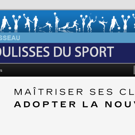
au: Les Coulisses du Sport
rs