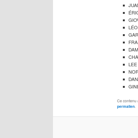
JUAN
ÉRIC
GIOV
LÉO 
GART
FRA
DAM
CHA
LEE 
NOR
DANI
GIN
Ce contenu 
permalien
.