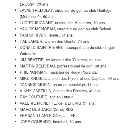
Le Soleil
, 70 ans.
LAVAL TREMBLAY, directeur de golf au club Héritage
(Montebell0), 60 ans.
LUC TOUSIGNANT, ancien des Alouettes, 58 ans.
YANICK MONGEAU, directeur de golf au club Beloeil.
PAM SHRIVER, tennis, 54 ans.
HAL LANIER, ancien des Giants, 74 ans.
DONALD SAINT-PIERRE, copropriétaire du club de golf
Waterville.
JIM BEATTIE, ex-lanceur des Yankees, 62 ans.
MARTIN BÉLIVEAU, professionnel de golf, 48 ans.
PHIL NORMAN, musicien de Rouyn-Noranda.
MIKE KNUBLE, ancien des Flyers et des Capitals, 44 ans.
YANNICK MORIN, un as du bobsleigh, 41 ans.
VINNY CASTILLA, ancien des Rockies, 49 ans.
RAY COUTURE, ancien lutteur.
VALÉRIE MONETTE, de la LHJMQ, 37 ans.
MARC DES JARDINS, de RDS.
FERNAND LANTEIGNE, ami FB.
JOSE OQUENDO, baseball, 53 ans.