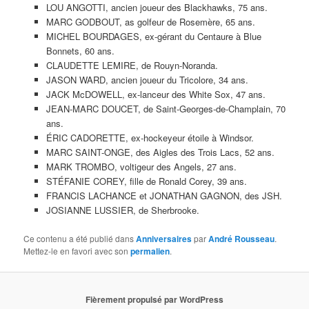
LOU ANGOTTI, ancien joueur des Blackhawks, 75 ans.
MARC GODBOUT, as golfeur de Rosemère, 65 ans.
MICHEL BOURDAGES, ex-gérant du Centaure à Blue
Bonnets, 60 ans.
CLAUDETTE LEMIRE, de Rouyn-Noranda.
JASON WARD, ancien joueur du Tricolore, 34 ans.
JACK McDOWELL, ex-lanceur des White Sox, 47 ans.
JEAN-MARC DOUCET, de Saint-Georges-de-Champlain, 70
ans.
ÉRIC CADORETTE, ex-hockeyeur étoile à Windsor.
MARC SAINT-ONGE, des Aigles des Trois Lacs, 52 ans.
MARK TROMBO, voltigeur des Angels, 27 ans.
STÉFANIE COREY, fille de Ronald Corey, 39 ans.
FRANCIS LACHANCE et JONATHAN GAGNON, des JSH.
JOSIANNE LUSSIER, de Sherbrooke.
Ce contenu a été publié dans
Anniversaires
par
André Rousseau
.
Mettez-le en favori avec son
permalien
.
Fièrement propulsé par WordPress