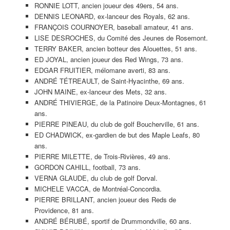
RONNIE LOTT, ancien joueur des 49ers, 54 ans.
DENNIS LEONARD, ex-lanceur des Royals, 62 ans.
FRANÇOIS COURNOYER, baseball amateur, 41 ans.
LISE DESROCHES, du Comité des Jeunes de Rosemont.
TERRY BAKER, ancien botteur des Alouettes, 51 ans.
ED JOYAL, ancien joueur des Red Wings, 73 ans.
EDGAR FRUITIER, mélomane averti, 83 ans.
ANDRÉ TÉTREAULT, de Saint-Hyacinthe, 69 ans.
JOHN MAINE, ex-lanceur des Mets, 32 ans.
ANDRÉ THIVIERGE, de la Patinoire Deux-Montagnes, 61
ans.
PIERRE PINEAU, du club de golf Boucherville, 61 ans.
ED CHADWICK, ex-gardien de but des Maple Leafs, 80
ans.
PIERRE MILETTE, de Trois-Rivières, 49 ans.
GORDON CAHILL, football, 73 ans.
VERNA GLAUDE, du club de golf Dorval.
MICHELE VACCA, de Montréal-Concordia.
PIERRE BRILLANT, ancien joueur des Reds de
Providence, 81 ans.
ANDRÉ BÉRUBÉ, sportif de Drummondville, 60 ans.