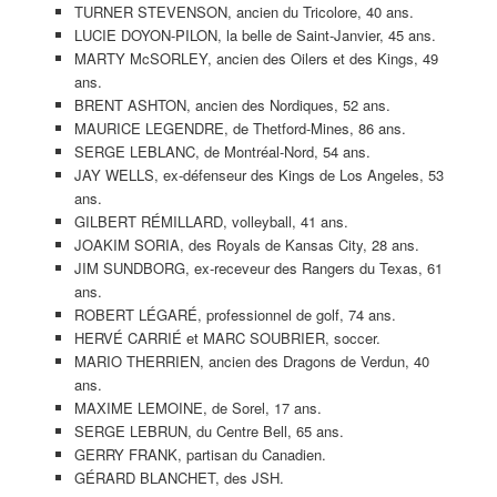
TURNER STEVENSON, ancien du Tricolore, 40 ans.
LUCIE DOYON-PILON, la belle de Saint-Janvier, 45 ans.
MARTY McSORLEY, ancien des Oilers et des Kings, 49
ans.
BRENT ASHTON, ancien des Nordiques, 52 ans.
MAURICE LEGENDRE, de Thetford-Mines, 86 ans.
SERGE LEBLANC, de Montréal-Nord, 54 ans.
JAY WELLS, ex-défenseur des Kings de Los Angeles, 53
ans.
GILBERT RÉMILLARD, volleyball, 41 ans.
JOAKIM SORIA, des Royals de Kansas City, 28 ans.
JIM SUNDBORG, ex-receveur des Rangers du Texas, 61
ans.
ROBERT LÉGARÉ, professionnel de golf, 74 ans.
HERVÉ CARRIÉ et MARC SOUBRIER, soccer.
MARIO THERRIEN, ancien des Dragons de Verdun, 40
ans.
MAXIME LEMOINE, de Sorel, 17 ans.
SERGE LEBRUN, du Centre Bell, 65 ans.
GERRY FRANK, partisan du Canadien.
GÉRARD BLANCHET, des JSH.