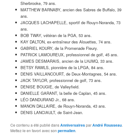
Sherbrooke, 79 ans.
MATTHEW BARNABY, ancien des Sabres de Buffalo, 39
ans.
JACQUES LACHAPELLE, sportif de Rouyn-Noranda, 73
ans.
BOB TWAY, vétéran de la PGA, 53 ans.
KAY DALTON, ex-entraîneur des Alouettes, 74 ans.
GABRIEL KOURY, de la Promenade Fleury.
PATRICK LAMOUREUX, professionnel de golf, 45 ans.
JAMES DESMARAIS, ancien de la LHJMQ, 33 ans.
BETSY RAWLS, pionnière de la LPGA, 84 ans.
DENIS VAILLANCOURT, de Deux-Montagnes, 54 ans.
JACK TAYLOR, professionnel de golf, 73 ans.
DENISE BOUGIE, de Valleyfield.
DANIELLE GARANT, la belle de Caplan, 45 ans.
LÉO DANDURAND Jr., 68 ans.
MANON DALLAIRE, de Rouyn-Noranda, 43 ans.
DENIS LANCIAULT, de Saint-Jean.
Ce contenu a été publié dans
Anniversaires
par
André Rousseau
.
Mettez-le en favori avec son
permalien
.