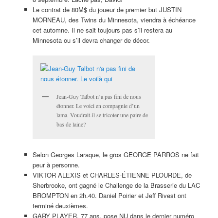
Le contrat de 80M$ du joueur de premier but JUSTIN
MORNEAU, des Twins du Minnesota, viendra à échéance
cet automne. Il ne sait toujours pas s’il restera au
Minnesota ou s’il devra changer de décor.
Jean-Guy Talbot n’a pas fini de nous
étonner. Le voici en compagnie d’un
lama. Voudrait-il se tricoter une paire de
bas de laine?
Selon Georges Laraque, le gros GEORGE PARROS ne fait
peur à personne.
VIKTOR ALEXIS et CHARLES-ÉTIENNE PLOURDE, de
Sherbrooke, ont gagné le Challenge de la Brasserie du LAC
BROMPTON en 2h.40. Daniel Poirier et Jeff Rivest ont
terminé deuxièmes.
GARY PLAYER, 77 ans, pose NU dans le dernier numéro