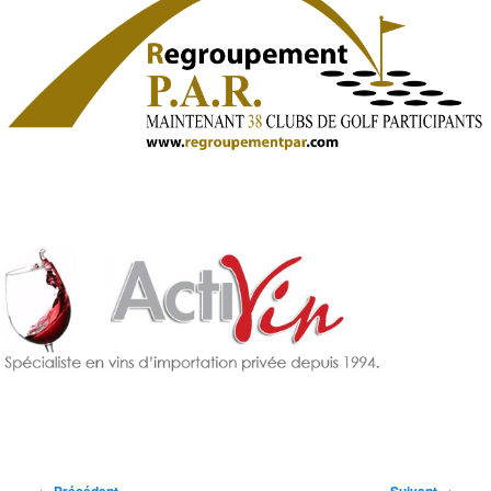
Navigation
←
→