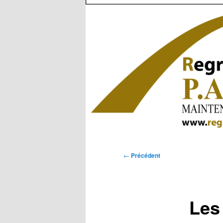
Navigation
←
Précédent
des
articles
Les