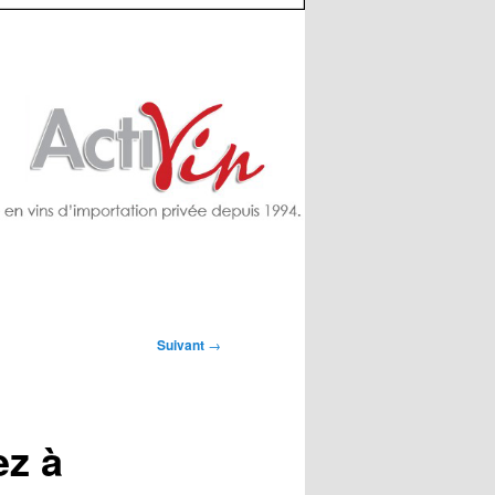
Suivant
→
ez à