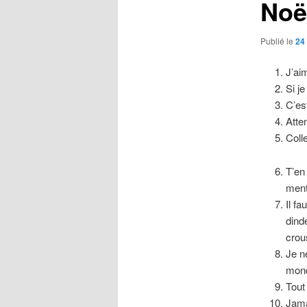
Noë
Publié le
24
J’ai
Si j
C’es
Atten
Colle
T’en
ment
Il f
dind
crous
Je n
mond
Tout
Jama