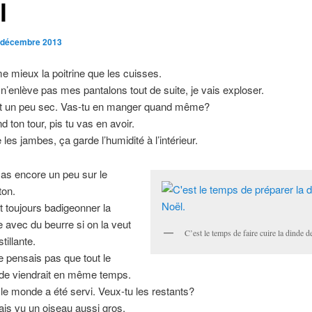
l
 décembre 2013
me mieux la poitrine que les cuisses.
e n’enlève pas mes pantalons tout de suite, je vais exploser.
t un peu sec. Vas-tu en manger quand même?
d ton tour, pis tu vas en avoir.
 les jambes, ça garde l’humidité à l’intérieur.
 as encore un peu sur le
on.
aut toujours badigeonner la
e avec du beurre si on la veut
C’est le temps de faire cuire la dinde d
tillante.
e pensais pas que tout le
e viendrait en même temps.
 le monde a été servi. Veux-tu les restants?
is vu un oiseau aussi gros.