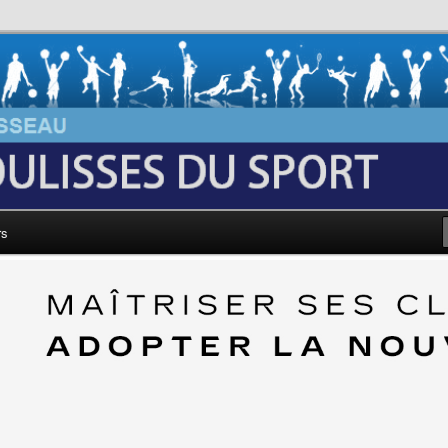
au: Les Coulisses du Sport
rs