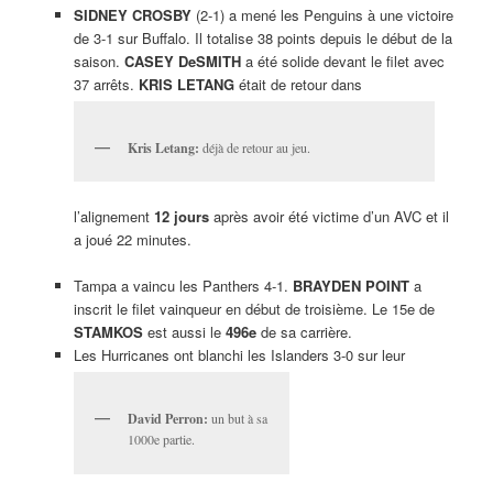
SIDNEY CROSBY
(2-1) a mené les Penguins à une victoire
de 3-1 sur Buffalo. Il totalise 38 points depuis le début de la
saison.
CASEY DeSMITH
a été solide devant le filet avec
37 arrêts.
KRIS LETANG
était de retour dans
Kris Letang:
déjà de retour au jeu.
l’alignement
12 jours
après avoir été victime d’un AVC et il
a joué 22 minutes.
Tampa a vaincu les Panthers 4-1.
BRAYDEN POINT
a
inscrit le filet vainqueur en début de troisième. Le 15e de
STAMKOS
est aussi le
496e
de sa carrière.
Les Hurricanes ont blanchi les Islanders 3-0 sur leur
David Perron:
un but à sa
1000e partie.