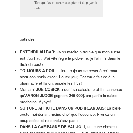
Tant que les amateurs accepteront de payer la
note….
patinoire.
ENTENDU AU BAR:
«Mon médecin trouve que mon sucre
est trop haut. J’ai vite réglé le problème: je l’ai mis dans le
tiroir du bas!»
TOUJOURS À POIL:
Il faut toujours se peser à poil pour
avoir son poids exact. L’autre jour, Gaston a fait ça à la
pharmacie et ils ont appelé les flics!
Mon ami
JOE COBICK
a sorti sa calculette et il m’annonce
qu’
AARON JUDGE
gagnera
246 000$
par partie la saison
prochaine. Ayoye!
SUR UNE AFFICHE DANS UN PUB IRLANDAIS:
La bière
coûte maintenant moins cher que l’essence. Prenez un
coup solide et ne conduisez pas!»
DANS LA CAMPAGNE DE VAL-JOLI,
un jeune chevreuil
s’est approché et m’a demandé: «J’aurai quel âge lorsque