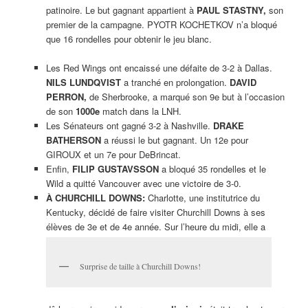
patinoire. Le but gagnant appartient à
PAUL STASTNY,
son
premier de la campagne. PYOTR KOCHETKOV n’a bloqué
que 16 rondelles pour obtenir le jeu blanc.
Les Red Wings ont encaissé une défaite de 3-2 à Dallas.
NILS LUNDQVIST
a tranché en prolongation.
DAVID
PERRON,
de Sherbrooke, a marqué son 9e but à l’occasion
de son
1000e
match dans la LNH.
Les Sénateurs ont gagné 3-2 à Nashville.
DRAKE
BATHERSON
a réussi le but gagnant. Un 12e pour
GIROUX et un 7e pour DeBrincat.
Enfin,
FILIP GUSTAVSSON
a bloqué 35 rondelles et le
Wild a quitté Vancouver avec une victoire de 3-0.
À CHURCHILL DOWNS:
Charlotte, une institutrice du
Kentucky, décidé de faire visiter Churchill Downs à ses
élèves de 3e et de 4e année. Sur l’heure du midi, elle a
Surprise de taille à Churchill Downs!