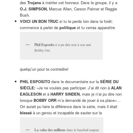
des
Trojans
à mériter cet honneur. Dans le groupe, il y a
O.J. SIMPSON,
Marcus Allen, Carson Palmer et Reggie
Bush.
VOICI UN BON TRUC
si tu te perds loin dans la forêt:
commence à parler de
politique
et tu verras apparaître
Phil Esposito
n’a pu dire non à son ami
Bobby Orr.
quelqu’un pour te contredire!
PHIL ESPOSITO
dans le documentaire sur la
SÉRIE DU
SIÈCLE:
«Je ne voulais pas participer. J’ai dit non à
ALAN
EAGLESON
et à
HARRY SINDEN,
mais je n’ai pu dire non
lorsque
BOBBY ORR
m’a demandé de jouer à sa place»…
Orr aurait pu faire la différence dans la série, mais il était
blessé
à un genou et incapable de sauter sur la
La valse des millions
dans le baseball majeur.