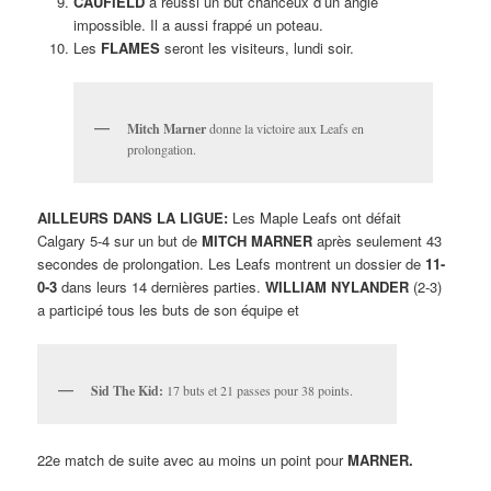
CAUFIELD
a réussi un but chanceux d’un angle
impossible. Il a aussi frappé un poteau.
Les
FLAMES
seront les visiteurs, lundi soir.
Mitch Marner
donne la victoire aux Leafs en
prolongation.
AILLEURS DANS LA LIGUE:
Les Maple Leafs ont défait
Calgary 5-4 sur un but de
MITCH MARNER
après seulement 43
secondes de prolongation. Les Leafs montrent un dossier de
11-
0-3
dans leurs 14 dernières parties.
WILLIAM NYLANDER
(2-3)
a participé tous les buts de son équipe et
Sid The Kid:
17 buts et 21 passes pour 38 points.
22e match de suite avec au moins un point pour
MARNER.