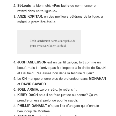
St-Louis
l’a bien noté: «
Pas facile
de commencer en
retard
dans cette ligue-là».
ANZE KOPITAR,
un des meilleurs vétérans de la ligue, a
mérité la
première étoile
.
Josh Anderson
semble incapable de
jouer avec Suzuki et Caufield.
JOSH ANDERSON
est un gentil garçon, fort comme un
boeuf, mais il n’arrive pas à s’imposer à la droite de Suzuki
et Caufield. Pas assez bon dans la
lecture
du jeu?
Le
CH
manque encore plus de profondeur sans
MONAHAN
et
DAVID SAVARD.
JOEL ARMIA:
zéro + zéro, je retiens 1.
KIRBY DACH
peut-il se faire justice au centre? Ça va
prendre un essai prolongé pour le savoir.
PHILLIP DANAULT
n’a pas l’air d’un gars qui s’ennuie
beaucoup de Montréal.