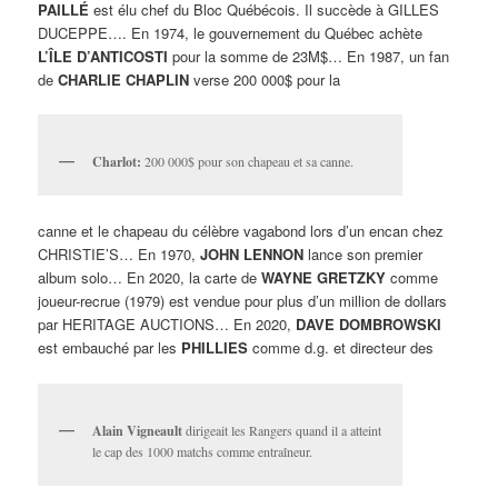
PAILLÉ
est élu chef du Bloc Québécois. Il succède à GILLES
DUCEPPE…. En 1974, le gouvernement du Québec achète
L’ÎLE D’ANTICOSTI
pour la somme de 23M$… En 1987, un fan
de
CHARLIE CHAPLIN
verse 200 000$ pour la
Charlot:
200 000$ pour son chapeau et sa canne.
canne et le chapeau du célèbre vagabond lors d’un encan chez
CHRISTIE’S… En 1970,
JOHN LENNON
lance son premier
album solo… En 2020, la carte de
WAYNE GRETZKY
comme
joueur-recrue (1979) est vendue pour plus d’un million de dollars
par HERITAGE AUCTIONS… En 2020,
DAVE DOMBROWSKI
est embauché par les
PHILLIES
comme d.g. et directeur des
Alain Vigneault
dirigeait les Rangers quand il a atteint
le cap des 1000 matchs comme entraîneur.