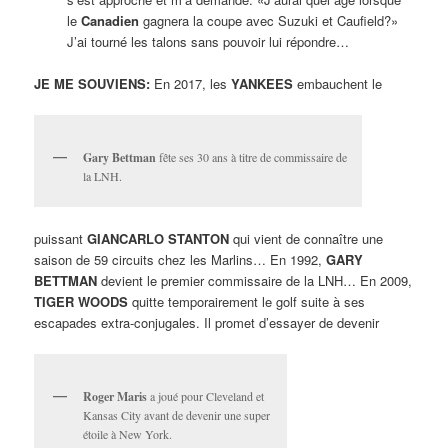
le
Canadien
gagnera la coupe avec Suzuki et Caufield?»
J’ai tourné les talons sans pouvoir lui répondre…
JE ME SOUVIENS:
En 2017, les
YANKEES
embauchent le
Gary Bettman
fête ses 30 ans à titre de commissaire de
la LNH.
puissant
GIANCARLO STANTON
qui vient de connaître une
saison de 59 circuits chez les Marlins… En 1992,
GARY
BETTMAN
devient le premier commissaire de la LNH… En 2009,
TIGER WOODS
quitte temporairement le golf suite à ses
escapades extra-conjugales. Il promet d’essayer de devenir
Roger Maris
a joué pour Cleveland et
Kansas City avant de devenir une super
étoile à New York.