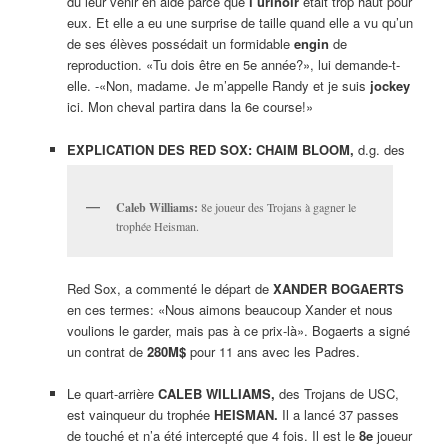
dû leur venir en aide parce que
l’urinoir
était trop haut pour
eux. Et elle a eu une surprise de taille quand elle a vu qu’un
de ses élèves possédait un formidable
engin
de
reproduction. «Tu dois être en 5e année?», lui demande-t-
elle. -«Non, madame. Je m’appelle Randy et je suis
jockey
ici. Mon cheval partira dans la 6e course!»
EXPLICATION DES RED SOX: CHAIM BLOOM,
d.g. des
Caleb Williams:
8e joueur des Trojans à gagner le
trophée Heisman.
Red Sox, a commenté le départ de
XANDER BOGAERTS
en ces termes: «Nous aimons beaucoup Xander et nous
voulions le garder, mais pas à ce prix-là». Bogaerts a signé
un contrat de
280M$
pour 11 ans avec les Padres.
Le quart-arrière
CALEB WILLIAMS,
des Trojans de USC,
est vainqueur du trophée
HEISMAN.
Il a lancé 37 passes
de touché et n’a été intercepté que 4 fois. Il est le
8e
joueur