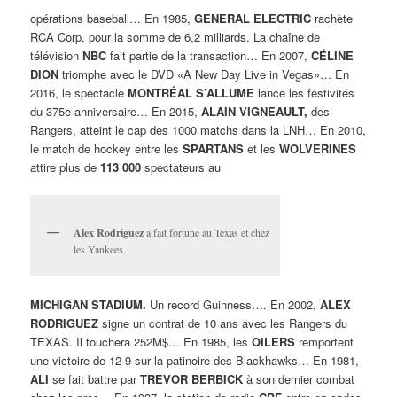
opérations baseball… En 1985,
GENERAL ELECTRIC
rachète
RCA Corp. pour la somme de 6,2 milliards. La chaîne de
télévision
NBC
fait partie de la transaction… En 2007,
CÉLINE
DION
triomphe avec le DVD «A New Day Live in Vegas»… En
2016, le spectacle
MONTRÉAL S’ALLUME
lance les festivités
du 375e anniversaire… En 2015,
ALAIN VIGNEAULT,
des
Rangers, atteint le cap des 1000 matchs dans la LNH… En 2010,
le match de hockey entre les
SPARTANS
et les
WOLVERINES
attire plus de
113 000
spectateurs au
Alex Rodriguez
a fait fortune au Texas et chez
les Yankees.
MICHIGAN STADIUM.
Un record Guinness…. En 2002,
ALEX
RODRIGUEZ
signe un contrat de 10 ans avec les Rangers du
TEXAS. Il touchera 252M$… En 1985, les
OILERS
remportent
une victoire de 12-9 sur la patinoire des Blackhawks… En 1981,
ALI
se fait battre par
TREVOR BERBICK
à son dernier combat