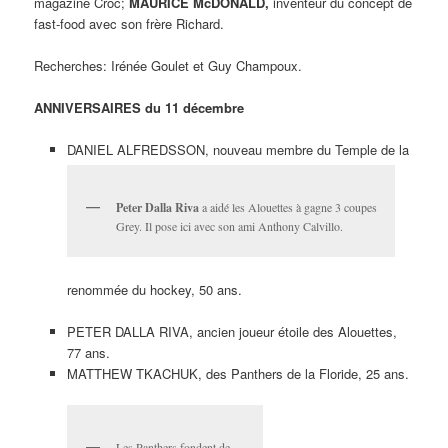
magazine Croc;
MAURICE McDONALD,
inventeur du concept de
fast-food avec son frère Richard.
Recherches: Irénée Goulet et Guy Champoux.
ANNIVERSAIRES du 11 décembre
DANIEL ALFREDSSON, nouveau membre du Temple de la
Peter Dalla Riva
a aidé les Alouettes à gagne 3 coupes
Grey. Il pose ici avec son ami Anthony Calvillo.
renommée du hockey, 50 ans.
PETER DALLA RIVA, ancien joueur étoile des Alouettes,
77 ans.
MATTHEW TKACHUK, des Panthers de la Floride, 25 ans.
Les Panthers fondent de