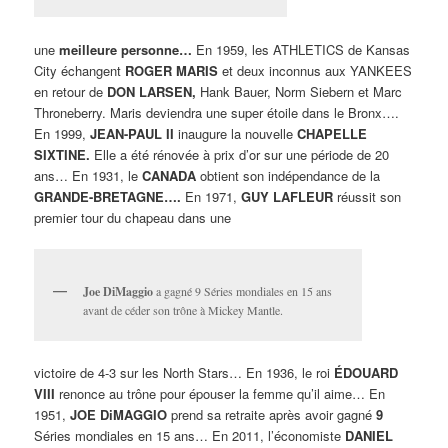
une
meilleure personne…
En 1959, les ATHLETICS de Kansas
City échangent
ROGER MARIS
et deux inconnus aux YANKEES
en retour de
DON LARSEN,
Hank Bauer, Norm Siebern et Marc
Throneberry. Maris deviendra une super étoile dans le Bronx….
En 1999,
JEAN-PAUL II
inaugure la nouvelle
CHAPELLE
SIXTINE.
Elle a été rénovée à prix d’or sur une période de 20
ans… En 1931, le
CANADA
obtient son indépendance de la
GRANDE-BRETAGNE….
En 1971,
GUY LAFLEUR
réussit son
premier tour du chapeau dans une
Joe DiMaggio
a gagné 9 Séries mondiales en 15 ans
avant de céder son trône à Mickey Mantle.
victoire de 4-3 sur les North Stars… En 1936, le roi
ÉDOUARD
VIII
renonce au trône pour épouser la femme qu’il aime… En
1951,
JOE DiMAGGIO
prend sa retraite après avoir gagné
9
Séries mondiales en 15 ans… En 2011, l’économiste
DANIEL