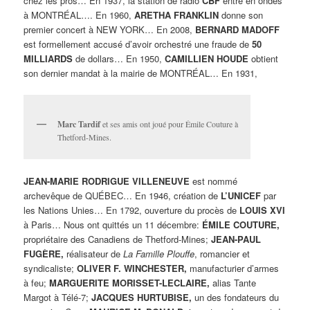
chez les pros… En 1937, la station de radio
CBF
entre en ondes
à MONTRÉAL…. En 1960,
ARETHA FRANKLIN
donne son
premier concert à NEW YORK… En 2008,
BERNARD MADOFF
est formellement accusé d’avoir orchestré une fraude de
50
MILLIARDS
de dollars… En 1950,
CAMILLIEN HOUDE
obtient
son dernier mandat à la mairie de MONTRÉAL… En 1931,
Marc Tardif
et ses amis ont joué pour Émile Couture à
Thetford-Mines.
JEAN-MARIE RODRIGUE VILLENEUVE
est nommé
archevêque de QUÉBEC… En 1946, création de
L’UNICEF
par
les Nations Unies… En 1792, ouverture du procès de
LOUIS XVI
à Paris… Nous ont quittés un 11 décembre:
ÉMILE COUTURE,
propriétaire des Canadiens de Thetford-Mines;
JEAN-PAUL
FUGÈRE,
réalisateur de
La Famille Plouffe
, romancier et
syndicaliste;
OLIVER F. WINCHESTER,
manufacturier d’armes
à feu;
MARGUERITE MORISSET-LECLAIRE,
alias Tante
Margot à Télé-7;
JACQUES HURTUBISE,
un des fondateurs du