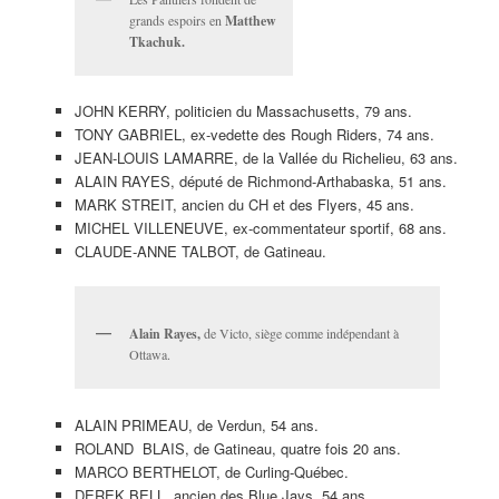
grands espoirs en
Matthew
Tkachuk.
JOHN KERRY, politicien du Massachusetts, 79 ans.
TONY GABRIEL, ex-vedette des Rough Riders, 74 ans.
JEAN-LOUIS LAMARRE, de la Vallée du Richelieu, 63 ans.
ALAIN RAYES, député de Richmond-Arthabaska, 51 ans.
MARK STREIT, ancien du CH et des Flyers, 45 ans.
MICHEL VILLENEUVE, ex-commentateur sportif, 68 ans.
CLAUDE-ANNE TALBOT, de Gatineau.
Alain Rayes,
de Victo, siège comme indépendant à
Ottawa.
ALAIN PRIMEAU, de Verdun, 54 ans.
ROLAND BLAIS, de Gatineau, quatre fois 20 ans.
MARCO BERTHELOT, de Curling-Québec.
DEREK BELL, ancien des Blue Jays, 54 ans.