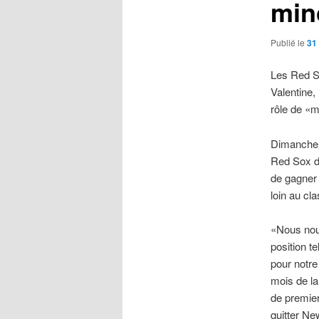
min
Publié le
31 
Les Red S
Valentine,
rôle de «m
Dimanche s
Red Sox de
de gagner 
loin au cl
«Nous no
position te
pour notre
mois de la
de premie
quitter N