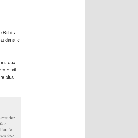
de Bobby
at dans le
rmis aux
ermettait
ore plus
nimité chez
faut
l dans les
ncore deux