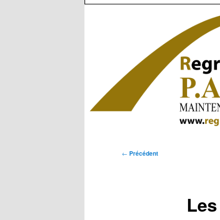
Navigation
←
Précédent
des
articles
Les