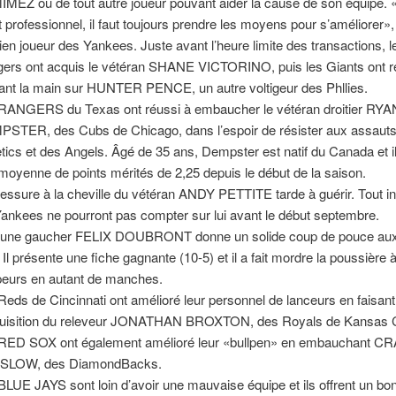
MEZ ou de tout autre joueur pouvant aider la cause de son équipe. 
t professionnel, il faut toujours prendre les moyens pour s’améliorer», 
cien joueur des Yankees. Juste avant l’heure limite des transactions, l
ers ont acquis le vétéran SHANE VICTORINO, puis les Giants ont r
ant la main sur HUNTER PENCE, un autre voltigeur des Phllies.
RANGERS du Texas ont réussi à embaucher le vétéran droitier RYA
STER, des Cubs de Chicago, dans l’espoir de résister aux assaut
etics et des Angels. Âgé de 35 ans, Dempster est natif du Canada et i
moyenne de points mérités de 2,25 depuis le début de la saison.
lessure à la cheville du vétéran ANDY PETTITE tarde à guérir. Tout i
Yankees ne pourront pas compter sur lui avant le début septembre.
eune gaucher FELIX DOUBRONT donne un solide coup de pouce au
 Il présente une fiche gagnante (10-5) et il a fait mordre la poussière 
peurs en autant de manches.
Reds de Cincinnati ont amélioré leur personnel de lanceurs en faisant
quisition du releveur JONATHAN BROXTON, des Royals de Kansas C
RED SOX ont également amélioré leur «bullpen» en embauchant C
SLOW, des DiamondBacks.
BLUE JAYS sont loin d’avoir une mauvaise équipe et ils offrent un bo