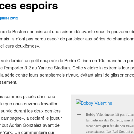
ces espoirs
juillet 2012
ox de Boston connaissent une saison décevante sous la gouverne 
 mais ils n’ont pas perdu espoir de participer aux séries de championn
eilleurs deuxièmes».
oir dernier, un petit coup sûr de Pedro Ciriaco en 10e manche a pe
 l’emporter 3-2 au Yankee Stadium. Cette victoire in extremis leur p
la série contre leurs sempiternels rivaux, évitant ainsi de glisser enc
assement.
us sommes placés dans une
lle que nous devrons travailler
 survie durant les deux derniers
Bobby Valentine ne fait pas l’una
 campagne», a déclaré le joueur
les partisans des Red Sox, mais il 
r but Adrian Gonzalez avant de
reconnaître qu’il fait du bon travai
ew York. Un commentaire qui
circonstances. Les Red Sox ont e