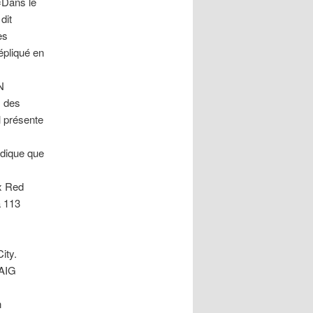
«Dans le
dit
es
épliqué en
N
s des
l présente
ndique que
x Red
à 113
ity.
RAIG
n