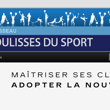
au: Les Coulisses du Sport
rs