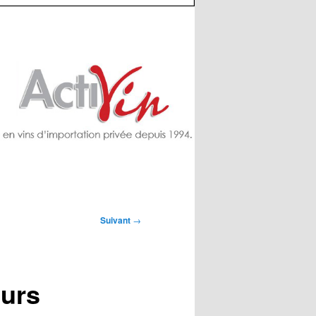
Suivant
→
eurs