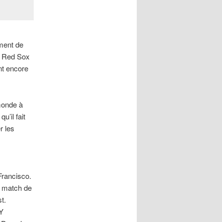
ment de
es Red Sox
ent encore
monde à
u’il fait
r les
Francisco.
r match de
t.
EY