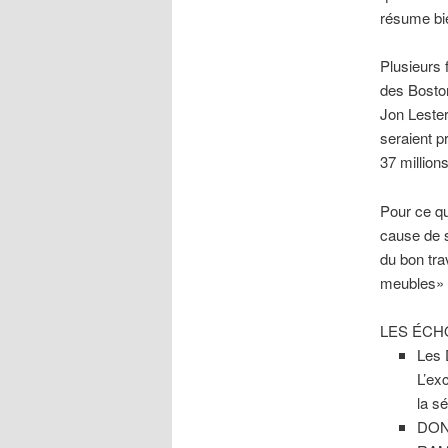
résume bie
Plusieurs 
des Boston
Jon Lester
seraient pr
37 millions
Pour ce qu
cause de so
du bon tra
meubles» 
LES ÉCH
Les 
L’ex
la s
DON 