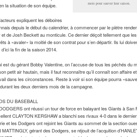
mois pour sauver leur saison.
n la situation de son équipe.
facteurs expliquent les déboires
nais depuis le début du calendrier, à commencer par le piètre rende
 et de Josh Beckett au monticule. Ce dernier déçoit tellement que l
êts à «avaler» la moitié de son contrat pour s’en départir. Ils lui doiv
 d’ici la fin de la saison 2014.
i est du gérant Bobby Valentine, on l’accuse de tous les péchés du 
n petit air hautain, mais il faut reconnaître qu’il connaît son affaire et q
vail dans les circonstances. Reste à voir si son équipe pourra «sauve
durant les deux derniers mois de la campagne.
OS DU BASEBALL
DODGERS ont réussi un tour de force en balayant les Giants à San 
cellent CLAYTON KERSHAW a blanchi ses rivaux 4-0 dans le dernie
érie et les Dodgers ont rejoint les Giants au sommet de la section oues
MATTINGLY, gérant des Dodgers, se réjouit de l’acquition d’HANL