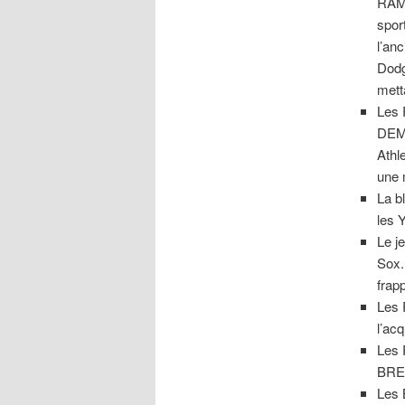
RAMI
spor
l’an
Dodg
mett
Les 
DEMP
Athl
une 
La b
les 
Le j
Sox.
frap
Les 
l’ac
Les 
BRE
Les 