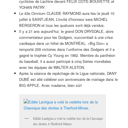
cyclistes de Lachine devant FÉLIX CÔTÉ-BOUVETTE et
YOHAN PATRY.
Le 43e Omnium CLAUDE RAYMOND aura lieu le jeudi 10
juillet à SAINT-JEAN. L’invité d’honneur sera MICHEL
BERGERON et tous les quatuors sont déjà vendus.
Il y a 21 ans aujourd’hui, le grand DON DRYSDALE, alors
commentateur pour les Dodgers, succombait à une crise
cardiaque dans un hôtel de MONTRÉAL. «Big Don» a
remporté 209 victoires dans l’uniforme des Dodgers et il a
gagné le trophée Cy Young en 1962. Membre du panthéon
du baseball, il a aussi participé à cinq Séries mondiales
avec les équipes de WALTER ALSTON.
Après la séance de repêchage de la Ligue nationale, DANY
DUBÉ est allé célébrer son anniversaire de mariage dans le
BIG APPLE. Avec madame, bien sûr!
Eddie Lantigua a volé la vedette lors de la Classique
des étoiles à Thetford-Mines.