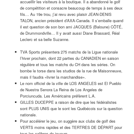
accueillir les visiteurs à la boutique. Il a abandonné le golf
de compétition et consacre beaucoup de temps à ses deux
fils… Au 19e trou, j’ai revu avec plaisir JEAN-DENIS
TALON, ancien président d’AXA-Canada. Il s’emballe quand
il est question de son bon ami JACQUES (Baloune) CÔTÉ,
de Drummondville… Il y avait aussi Diane Brassard, Réal
Leclerc et sa belle Suzanne.
TVA Sports présentera 275 matchs de la Ligue nationale
l’hiver prochain, dont 22 parties du CANADIEN en saison
régulière et tous les matchs du CH dans les séries. On
bombe le torse dans les studios de la rue de Maisonneuve,
mais il faudra «livrer la marchandise».
Le nom officiel de la ville de LOS ANGELES est El Pueblo
de Nuestra Senora La Reina de Los Angeles de
Porciuncuda. Les Américains préfèrent L.A.
GILLES DUCEPPE a raison de dire que les fédéralistes
sont PLUS UNIS que le sont les Québécois sur la question
nationale.
Pour accélérer le jeu, on suggère aux clubs de golf des
VERTS moins rapides et des TERTRES DE DÉPART pour
tous les calibres de joueurs.