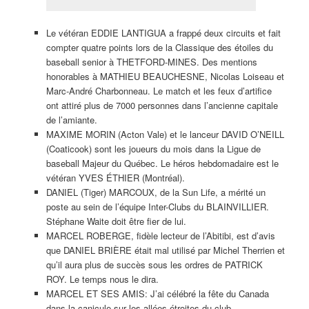
Le vétéran EDDIE LANTIGUA a frappé deux circuits et fait
compter quatre points lors de la Classique des étoiles du
baseball senior à THETFORD-MINES. Des mentions
honorables à MATHIEU BEAUCHESNE, Nicolas Loiseau et
Marc-André Charbonneau. Le match et les feux d’artifice
ont attiré plus de 7000 personnes dans l’ancienne capitale
de l’amiante.
MAXIME MORIN (Acton Vale) et le lanceur DAVID O’NEILL
(Coaticook) sont les joueurs du mois dans la Ligue de
baseball Majeur du Québec. Le héros hebdomadaire est le
vétéran YVES ÉTHIER (Montréal).
DANIEL (Tiger) MARCOUX, de la Sun Life, a mérité un
poste au sein de l’équipe Inter-Clubs du BLAINVILLIER.
Stéphane Waite doit être fier de lui.
MARCEL ROBERGE, fidèle lecteur de l’Abitibi, est d’avis
que DANIEL BRIÈRE était mal utilisé par Michel Therrien et
qu’il aura plus de succès sous les ordres de PATRICK
ROY. Le temps nous le dira.
MARCEL ET SES AMIS: J’ai célébré la fête du Canada
dans la canicule sur les allées étroites du club