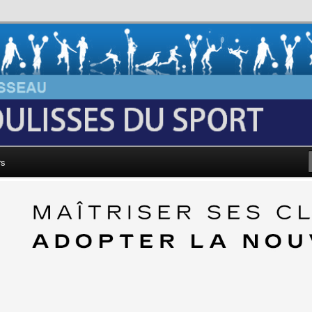
au: Les Coulisses du Sport
rs