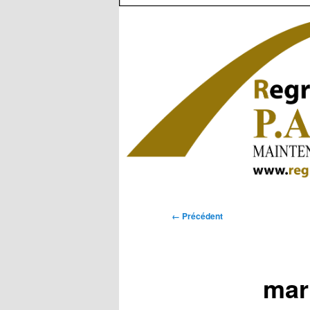
Navigation
← Précédent
des
images
mar