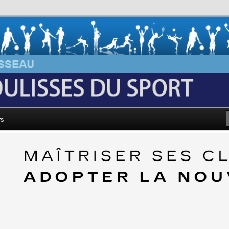
au: Les Coulisses du Sport
rs